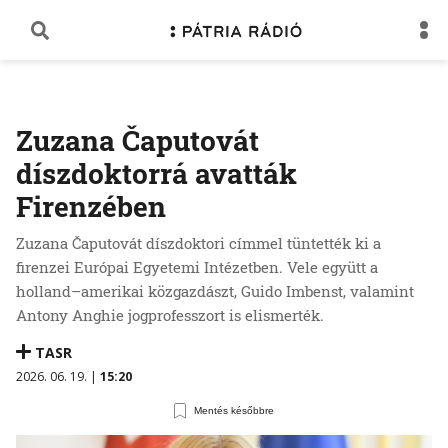
Zuzana Čaputovát
díszdoktorrá avatták
Firenzében
Zuzana Čaputovát díszdoktori címmel tüntették ki a
firenzei Európai Egyetemi Intézetben. Vele együtt a
holland–amerikai közgazdászt, Guido Imbenst, valamint
Antony Anghie jogprofesszort is elismerték.
TASR
2026. 06. 19. |
15:20
Mentés későbbre