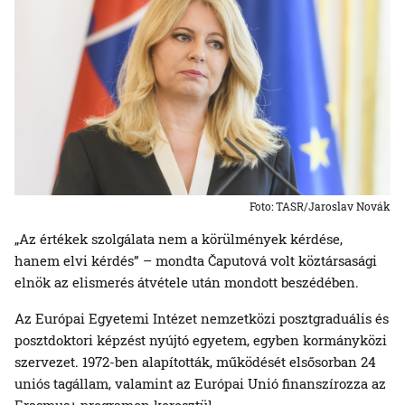
Foto: TASR/Jaroslav Novák
„Az értékek szolgálata nem a körülmények kérdése,
hanem elvi kérdés” – mondta Čaputová volt köztársasági
elnök az elismerés átvétele után mondott beszédében.
Az Európai Egyetemi Intézet nemzetközi posztgraduális és
posztdoktori képzést nyújtó egyetem, egyben kormányközi
szervezet. 1972-ben alapították, működését elsősorban 24
uniós tagállam, valamint az Európai Unió finanszírozza az
Erasmus+ programon keresztül.