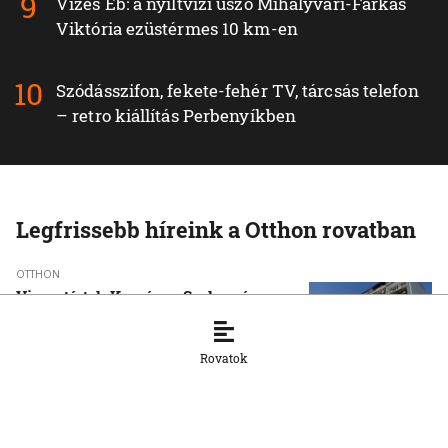
Vizes Eb: a nyíltvízi úszó Mihályvári-Farkas
Viktória ezüstérmes 10 km-en
Szódásszifon, fekete-fehér TV, tárcsás telefon
– retro kiállítás Perbenyíkben
Legfrissebb híreink a Otthon rovatban
OTTHON
Visszatértek Kassára a Szalonnára
költözött roma családok
6. 8. 2026, 17:19:39
Rovatok
OTTHON
A vízparton is fennáll a túlmelegedés
veszélye