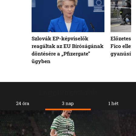
Szlovák EP-képviselők
Előzetesb
reagáltak az EU Bíróságának
Fico ellen
döntésére a „Pfizergate”
gyanúsíto
ügyben
Legolvasottabb
24 óra
3 nap
1 hét