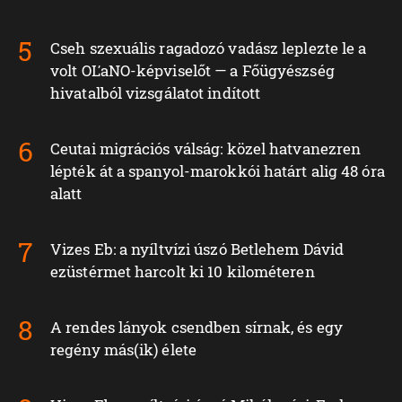
Cseh szexuális ragadozó vadász leplezte le a
volt OĽaNO-képviselőt — a Főügyészség
hivatalból vizsgálatot indított
Ceutai migrációs válság: közel hatvanezren
lépték át a spanyol-marokkói határt alig 48 óra
alatt
Vizes Eb: a nyíltvízi úszó Betlehem Dávid
ezüstérmet harcolt ki 10 kilométeren
A rendes lányok csendben sírnak, és egy
regény más(ik) élete