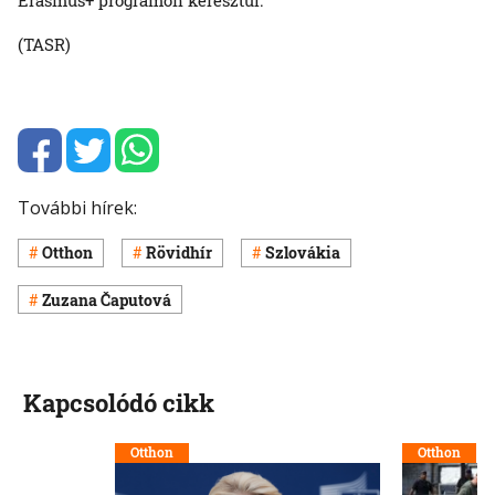
(TASR)
További hírek:
Otthon
Rövidhír
Szlovákia
Zuzana Čaputová
Kapcsolódó cikk
Otthon
Otthon