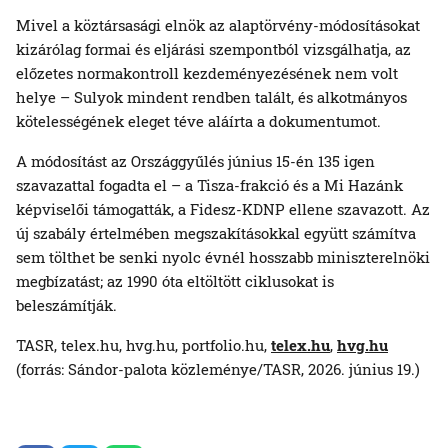
Mivel a köztársasági elnök az alaptörvény-módosításokat
kizárólag formai és eljárási szempontból vizsgálhatja, az
előzetes normakontroll kezdeményezésének nem volt
helye – Sulyok mindent rendben talált, és alkotmányos
kötelességének eleget téve aláírta a dokumentumot.
A módosítást az Országgyűlés június 15-én 135 igen
szavazattal fogadta el – a Tisza-frakció és a Mi Hazánk
képviselői támogatták, a Fidesz-KDNP ellene szavazott. Az
új szabály értelmében megszakításokkal együtt számítva
sem tölthet be senki nyolc évnél hosszabb miniszterelnöki
megbízatást; az 1990 óta eltöltött ciklusokat is
beleszámítják.
TASR, telex.hu, hvg.hu, portfolio.hu,
telex.hu
,
hvg.hu
(forrás: Sándor-palota közleménye/TASR, 2026. június 19.)