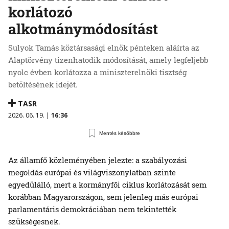
korlátozó
alkotmánymódosítást
Sulyok Tamás köztársasági elnök pénteken aláírta az
Alaptörvény tizenhatodik módosítását, amely legfeljebb
nyolc évben korlátozza a miniszterelnöki tisztség
betöltésének idejét.
TASR
2026. 06. 19. |
16:36
Mentés későbbre
Az államfő közleményében jelezte: a szabályozási
megoldás európai és világviszonylatban szinte
egyedülálló, mert a kormányfői ciklus korlátozását sem
korábban Magyarországon, sem jelenleg más európai
parlamentáris demokráciában nem tekintették
szükségesnek.