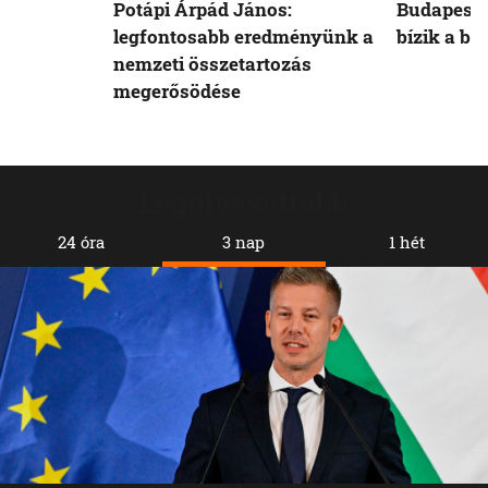
Potápi Árpád János:
Budapest 
legfontosabb eredményünk a
bízik a b
nemzeti összetartozás
megerősödése
Legolvasottabb
24 óra
3 nap
1 hét