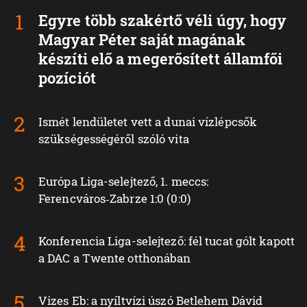
Egyre több szakértő véli úgy, hogy
Magyar Péter saját magának
készíti elő a megerősített államfői
pozíciót
Ismét lendületet vett a dunai vízlépcsők
szükségességéről szóló vita
Európa Liga-selejtező, 1. meccs:
Ferencváros‑Zabrze 1:0 (0:0)
Konferencia Liga-selejtező: fél tucat gólt kapott
a DAC a Twente otthonában
Vizes Eb: a nyíltvízi úszó Betlehem Dávid