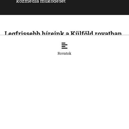
közmédia működését
Legfrissebb híreink a Külföld rovatban
KÜLFÖLD
Az Európai Unió növelte az orosz
Rovatok
cseppfolyósított földgáz behozatalát
8. 8. 2026, 15:43:14
KÜLFÖLD
Afrika csökkentené függőségét a kínai
napelemes technológiától
8. 8. 2026, 15:33:20
KÜLFÖLD
Baka Andrást, a Legfelsőbb Bíróság
korábbi elnökét jelöli magyar
köztársasági elnöknek a Tisza párt