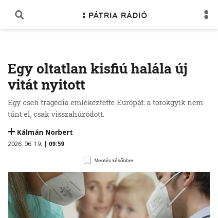
Egy oltatlan kisfiú halála új
vitát nyitott
Egy cseh tragédia emlékeztette Európát: a torokgyík nem
tűnt el, csak visszahúzódott.
Kálmán Norbert
2026. 06. 19. |
09:59
Mentés későbbre