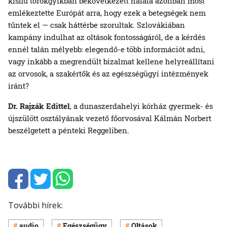
kisfiú torokgyíkban bekövetkezett halála azonban most
emlékeztette Európát arra, hogy ezek a betegségek nem
tűntek el — csak háttérbe szorultak. Szlovákiában
kampány indulhat az oltások fontosságáról, de a kérdés
ennél talán mélyebb: elegendő-e több információt adni,
vagy inkább a megrendült bizalmat kellene helyreállítani
az orvosok, a szakértők és az egészségügyi intézmények
iránt?
Dr. Rajzák Edittel
, a dunaszerdahelyi kórház gyermek- és
újszülött osztályának vezető főorvosával Kálmán Norbert
beszélgetett a pénteki Reggeliben.
További hírek:
audio
Egészségügy
Oltások