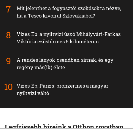
Mit jelenthet a fogyasztói szokásokra nézve,
ha a Tesco kivonul Szlovákiából?
Vizes Eb: a nyíltvízi úszó Mihályvári-Farkas
Viktória ezüstérmes 5 kilométeren
A rendes lányok csendben sírnak, és egy
regény más(ik) élete
Vizes Eb, Párizs: bronzérmes a magyar
nyíltvízi váltó
Legfrissebb híreink a Otthon rovatban