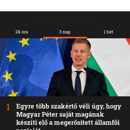
Legolvasottabb
24 óra
3 nap
1 hét
Egyre több szakértő véli úgy, hogy
Magyar Péter saját magának
készíti elő a megerősített államfői