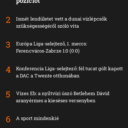
pozíciót
Ismét lendületet vett a dunai vízlépcsők
szükségességéről szóló vita
Európa Liga-selejtező, 1. meccs:
Ferencváros‑Zabrze 1:0 (0:0)
Konferencia Liga-selejtező: fél tucat gólt kapott
a DAC a Twente otthonában
Vizes Eb: a nyíltvízi úszó Betlehem Dávid
aranyérmes a kieséses versenyben
A sport mindenkié