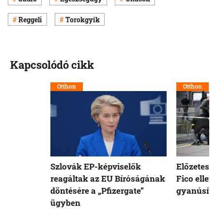
Reggeli
Torokgyík
Kapcsolódó cikk
Otthon
Otthon
Szlovák EP-képviselők
Előzetesb
reagáltak az EU Bíróságának
Fico ellen
döntésére a „Pfizergate”
gyanúsíto
ügyben