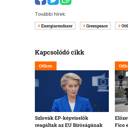
További hírek:
Energiarendszer
Greenpeace
Ott
Kapcsolódó cikk
Otthon
Otth
Szlovák EP-képviselők
Előze
reagáltak az EU Bíróságának
Fico 