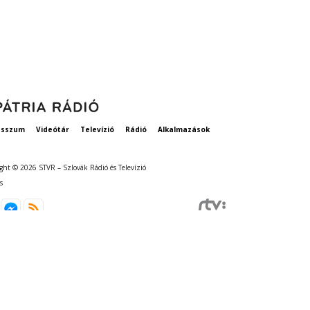
szavatosság
esszum
Videótár
Televízió
Rádió
Alkalmazások
ght © 2026 STVR – Szlovák Rádió és Televízió
s