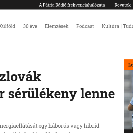
A Pátria Rádió frekvenciahálózata
Rovatok
Külföld
30 éve
Elemzések
Podcast
Kultúra | Tu
L
szlovák
r sérülékeny lenne
ergiaellátását egy háborús vagy hibrid