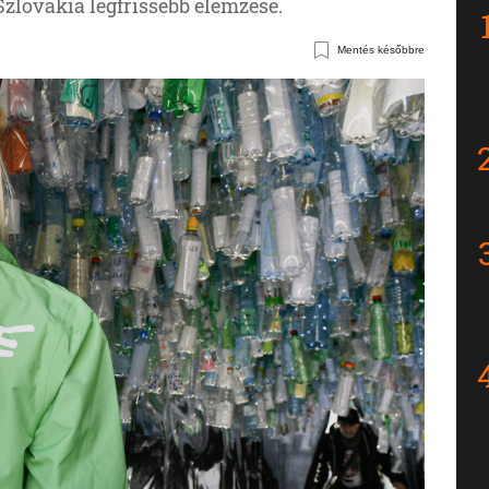
Szlovákia legfrissebb elemzése.
Mentés későbbre