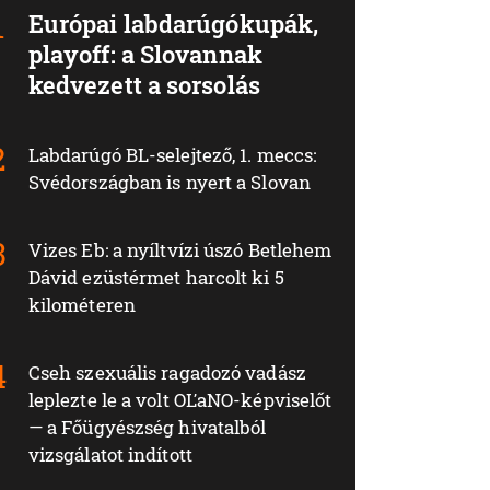
Európai labdarúgókupák,
playoff: a Slovannak
kedvezett a sorsolás
Labdarúgó BL-selejtező, 1. meccs:
Svédországban is nyert a Slovan
Vizes Eb: a nyíltvízi úszó Betlehem
Dávid ezüstérmet harcolt ki 5
kilométeren
Cseh szexuális ragadozó vadász
leplezte le a volt OĽaNO-képviselőt
— a Főügyészség hivatalból
vizsgálatot indított