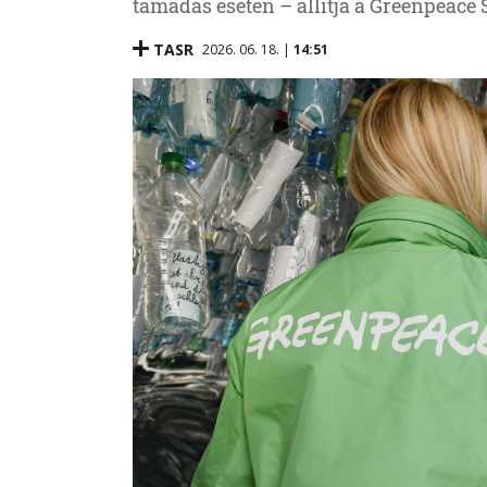
támadás esetén – állítja a Greenpeace 
TASR
2026. 06. 18. |
14:51