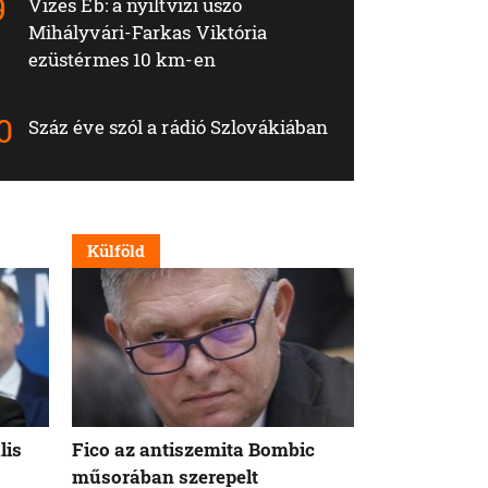
Vizes Eb: a nyíltvízi úszó
Mihályvári-Farkas Viktória
ezüstérmes 10 km-en
Száz éve szól a rádió Szlovákiában
Külföld
Nappali
lis
Fico az antiszemita Bombic
Meddig tart 
műsorában szerepelt
rögzített ta