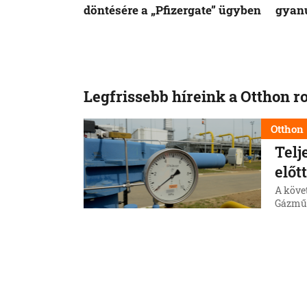
döntésére a „Pfizergate” ügyben
gyanú
Legfrissebb híreink a Otthon r
Otthon
Telj
előt
A követ
Gázműve
terrawa
pedig m
5. 8. 202
Otthon
Jövő
Szl