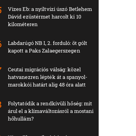
Vizes Eb: a nyíltvízi úszó Betlehem
Dávid ezüstérmet harcolt ki 10
kilométeren
Labdarúgó NB I, 2. forduló: öt gólt
kapott a Paks Zalaegerszegen
Ceutai migrációs válság: közel
hatvanezren lépték át a spanyol-
marokkói határt alig 48 óra alatt
Folytatódik a rendkívüli hőség: mit
árul el a klímaváltozásról a mostani
hőhullám?