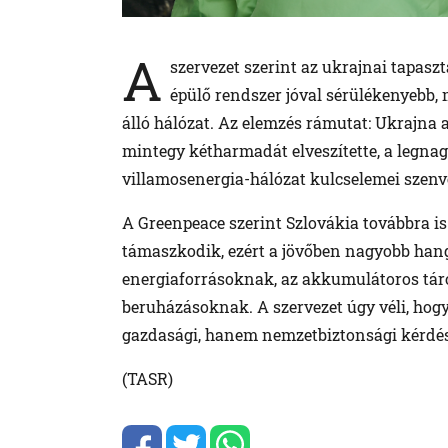
A
szervezet szerint az ukrajnai tapas
épülő rendszer jóval sérülékenyebb, 
álló hálózat. Az elemzés rámutat: Ukrajna 
mintegy kétharmadát elveszítette, a legna
villamosenergia-hálózat kulcselemei szenve
A Greenpeace szerint Szlovákia továbbra is
támaszkodik, ezért a jövőben nagyobb hang
energiaforrásoknak, az akkumulátoros táro
beruházásoknak. A szervezet úgy véli, hog
gazdasági, hanem nemzetbiztonsági kérdés
(TASR)