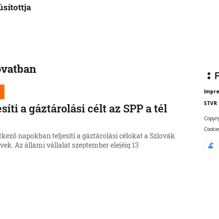
sítottja
ovatban
Impr
STVR
esíti a gáztárolási célt az SPP a tél
Copyri
t
Cookie
kező napokban teljesíti a gáztárolási célokat a Szlovák
k. Az állami vállalat szeptember elejéig 13
ttóra földgázt tölt a tárolókba, a téli szezon kezdetére
ár 17 és fél terrawattóra áll majd rendelkezésre.
6, 17:45:03
re jöhet a családi kártya
ovákiában