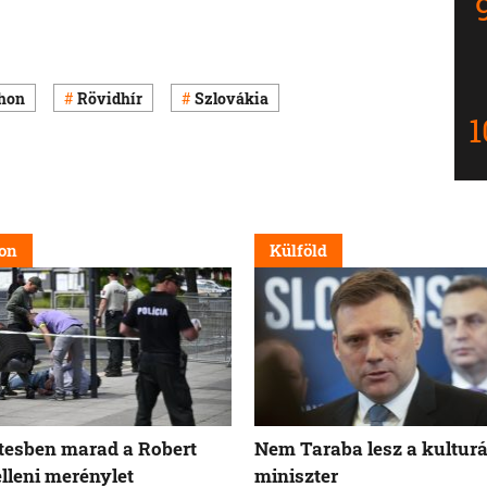
hon
Rövidhír
Szlovákia
on
Külföld
tesben marad a Robert
Nem Taraba lesz a kulturá
elleni merénylet
miniszter