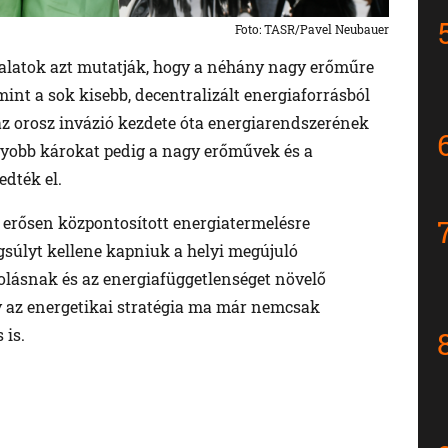
Foto: TASR/Pavel Neubauer
ztalatok azt mutatják, hogy a néhány nagy erőműre
mint a sok kisebb, decentralizált energiaforrásból
az orosz invázió kezdete óta energiarendszerének
gyobb károkat pedig a nagy erőművek és a
dték el.
 erősen központosított energiatermelésre
súlyt kellene kapniuk a helyi megújuló
lásnak és az energiafüggetlenséget növelő
y az energetikai stratégia ma már nemcsak
 is.