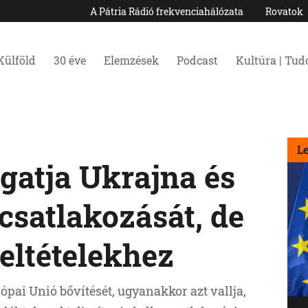
A Pátria Rádió frekvenciahálózata
Rovatok
Külföld
30 éve
Elemzések
Podcast
Kultúra | Tu
L
gatja Ukrajna és
csatlakozását, de
eltételekhez
ópai Unió bővítését, ugyanakkor azt vallja,