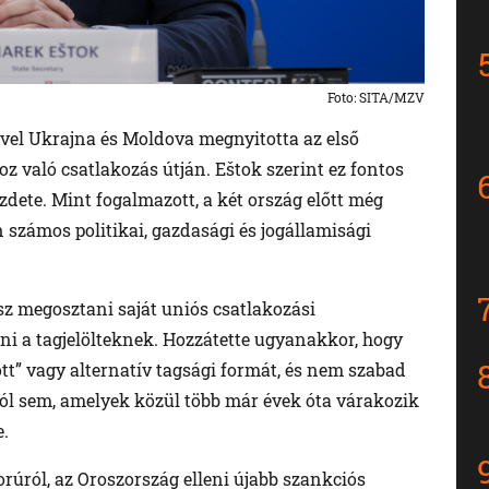
Foto: SITA/MZV
ivel Ukrajna és Moldova megnyitotta az első
oz való csatlakozás útján. Eštok szerint ez fontos
dete. Mint fogalmazott, a két ország előtt még
számos politikai, gazdasági és jogállamisági
sz megosztani saját uniós csatlakozási
ani a tagjelölteknek. Hozzátette ugyanakkor, hogy
” vagy alternatív tagsági formát, és nem szabad
ól sem, amelyek közül több már évek óta várakozik
e.
rúról, az Oroszország elleni újabb szankciós