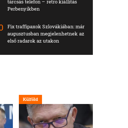
tárcsás telefon – retro kiállítás
Perbenyíkben
Fix traffipaxok Szlovákiában: már
augusztusban megjelenhetnek az
első radarok az utakon
Külföld
Nappali