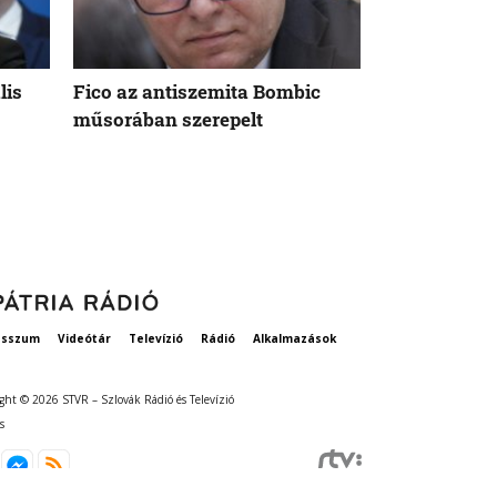
lis
Fico az antiszemita Bombic
Meddig tart 
műsorában szerepelt
rögzített ta
szavatosság
esszum
Videótár
Televízió
Rádió
Alkalmazások
ght © 2026 STVR – Szlovák Rádió és Televízió
s