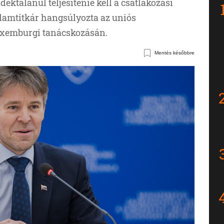
ktalanul teljesítenie kell a csatlakozási
államtitkár hangsúlyozta az uniós
uxemburgi tanácskozásán.
Mentés későbbre