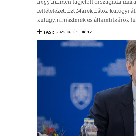
hogy minden tagjelölt országnak maradé
feltételeket. Ezt Marek Eštok külügyi 
külügyminiszterek és államtitkárok l
TASR
2026. 06. 17. |
08:17