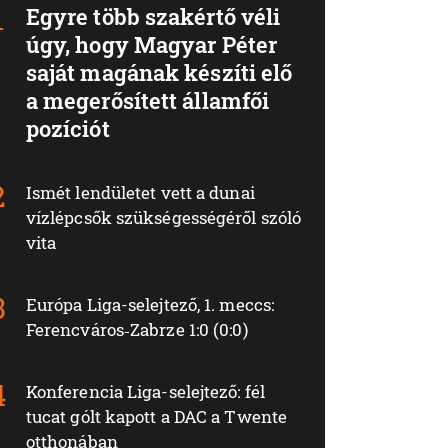
Egyre több szakértő véli
úgy, hogy Magyar Péter
saját magának készíti elő
a megerősített államfői
pozíciót
Ismét lendületet vett a dunai
vízlépcsők szükségességéről szóló
vita
Európa Liga-selejtező, 1. meccs:
Ferencváros‑Zabrze 1:0 (0:0)
Konferencia Liga-selejtező: fél
tucat gólt kapott a DAC a Twente
otthonában