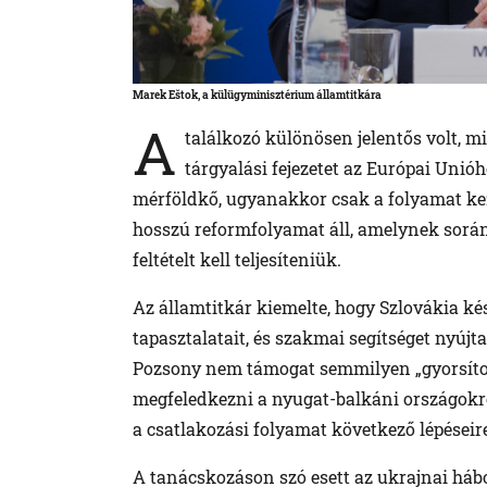
Marek Eštok, a külügyminisztérium államtitkára
A
találkozó különösen jelentős volt, m
tárgyalási fejezetet az Európai Unióh
mérföldkő, ugyanakkor csak a folyamat kez
hosszú reformfolyamat áll, amelynek során 
feltételt kell teljesíteniük.
Az államtitkár kiemelte, hogy Szlovákia ké
tapasztalatait, és szakmai segítséget nyújt
Pozsony nem támogat semmilyen „gyorsított
megfeledkezni a nyugat-balkáni országokr
a csatlakozási folyamat következő lépéseir
A tanácskozáson szó esett az ukrajnai hábo