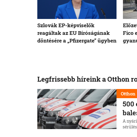
Szlovák EP-képviselők
Előze
reagáltak az EU Bíróságának
Fico 
döntésére a „Pfizergate” ügyben
gyanú
Legfrissebb híreink a Otthon r
Otthon
500 
bale
A nyári
sérülé
avatko