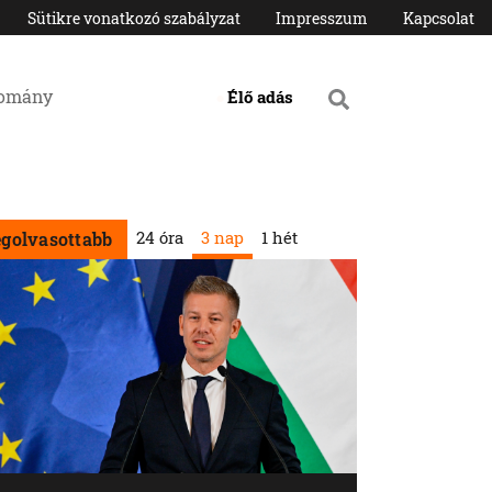
Sütikre vonatkozó szabályzat
Impresszum
Kapcsolat
domány
Élő adás
24 óra
3 nap
1 hét
egolvasottabb