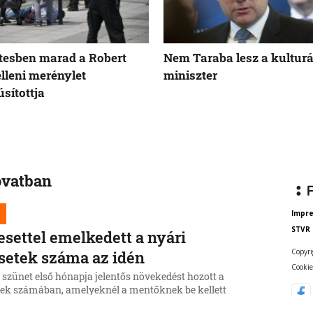
tesben marad a Robert
Nem Taraba lesz a kulturá
elleni merénylet
miniszter
sítottja
ovatban
Impr
STVR
esettel emelkedett a nyári
Copyri
setek száma az idén
Cookie
 szünet első hónapja jelentős növekedést hozott a
sek számában, amelyeknél a mentőknek be kellett
zniuk.