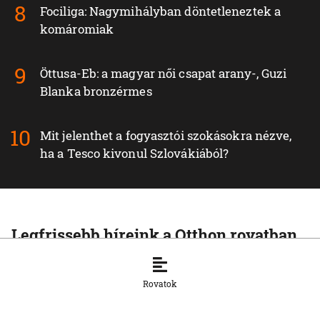
Fociliga: Nagymihályban döntetleneztek a
komáromiak
Öttusa-Eb: a magyar női csapat arany-, Guzi
Blanka bronzérmes
Mit jelenthet a fogyasztói szokásokra nézve,
ha a Tesco kivonul Szlovákiából?
Legfrissebb híreink a Otthon rovatban
OTTHON
A szlovák cégeknek továbbra is
Rovatok
hiányoznak a képzett munkavállalók
8. 8. 2026, 15:39:35