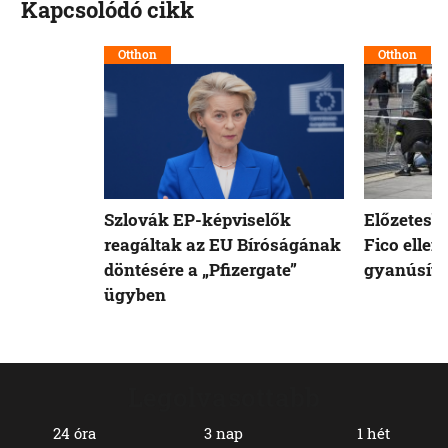
Kapcsolódó cikk
Otthon
Otthon
Szlovák EP-képviselők
Előzetesb
reagáltak az EU Bíróságának
Fico ellen
döntésére a „Pfizergate”
gyanúsíto
ügyben
Legolvasottabb
24 óra
3 nap
1 hét