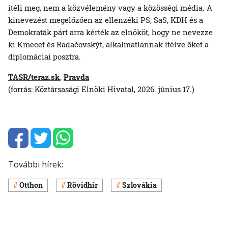
ítéli meg, nem a közvélemény vagy a közösségi média. A
kinevezést megelőzően az ellenzéki PS, SaS, KDH és a
Demokraták párt arra kérték az elnököt, hogy ne nevezze
ki Kmecet és Radačovskýt, alkalmatlannak ítélve őket a
diplomáciai posztra.
TASR/teraz.sk
,
Pravda
(forrás: Köztársasági Elnöki Hivatal, 2026. június 17.)
További hírek:
Otthon
Rövidhír
Szlovákia