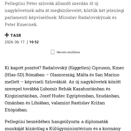
Pellegrini Péter szlovák államfő szerdán öt új
nagykövetnek adta át megbízólevelét, köztük két jelenlegi
parlamenti képviselőnek: Miroslav Radačovskýnak és
Peter Kmecnek.
TASR
2026. 06. 17. |
10:52
Mentés későbbre
Ki kapott posztot? Radačovský (független) Cipruson, Kmec
(Hlas-SD) Rómában – Olaszország, Málta és San Marino
mellett – képviseli Szlovákiát. Az új nagykövetek között
szerepel továbbá Ľubomír Rehák Kazahsztánban és
Kirgizisztánban, Jozef Hudec Egyiptomban, Szudánban,
Ománban és Líbiában, valamint Rastislav Križan
Etiópiában.
Pellegrini beszédében hangsúlyozta: a diplomaták
munkáját kizárólag a Külügyminisztérium és a kormány