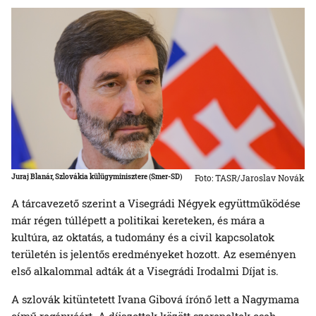
Juraj Blanár, Szlovákia külügyminisztere (Smer-SD)
Foto: TASR/Jaroslav Novák
A tárcavezető szerint a Visegrádi Négyek együttműködése
már régen túllépett a politikai kereteken, és mára a
kultúra, az oktatás, a tudomány és a civil kapcsolatok
területén is jelentős eredményeket hozott. Az eseményen
első alkalommal adták át a Visegrádi Irodalmi Díjat is.
A szlovák kitüntetett Ivana Gibová írónő lett a Nagymama
című regényéért. A díjazottak között szerepeltek cseh,