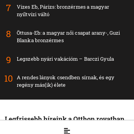
Vizes Eb, Párizs: bronzérmes a magyar
nyíltvízi váltó
Öttusa-Eb: a magyar női csapat arany-, Guzi
Blanka bronzérmes
Legszebb nyári vakációm – Barczi Gyula
A rendes lányok csendben sírnak, és egy
regény más(ik) élete
Legfrissebb híreink a Otthon rovatban
OTTHON