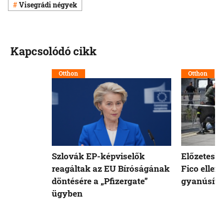
Visegrádi négyek
Kapcsolódó cikk
Otthon
Otthon
Szlovák EP-képviselők
Előzetesb
reagáltak az EU Bíróságának
Fico ellen
döntésére a „Pfizergate”
gyanúsíto
ügyben