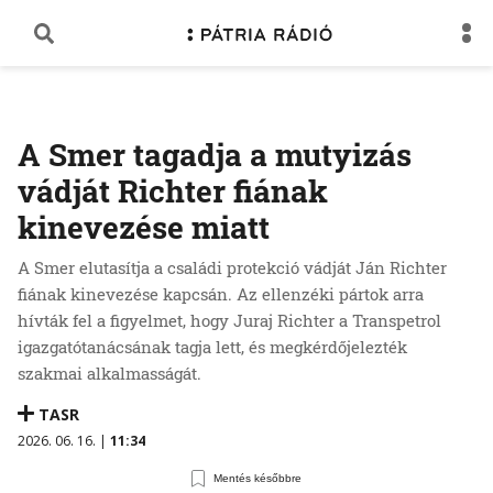
A Smer tagadja a mutyizás
vádját Richter fiának
kinevezése miatt
A Smer elutasítja a családi protekció vádját Ján Richter
fiának kinevezése kapcsán. Az ellenzéki pártok arra
hívták fel a figyelmet, hogy Juraj Richter a Transpetrol
igazgatótanácsának tagja lett, és megkérdőjelezték
szakmai alkalmasságát.
TASR
2026. 06. 16. |
11:34
Mentés későbbre