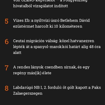
hivatalból vizsgálatot indított
Vizes Eb: a nyíltvízi úszó Betlehem Dávid
ezüstérmet harcolt ki 10 kilométeren
Ceutai migrációs válság: közel hatvanezren
lépték át a spanyol-marokkói határt alig 48 óra
alatt
A rendes lányok csendben sírnak, és egy
regény más(ik) élete
Labdarúgó NB I, 2. forduló: öt gólt kapott a Paks
Zalaegerszegen