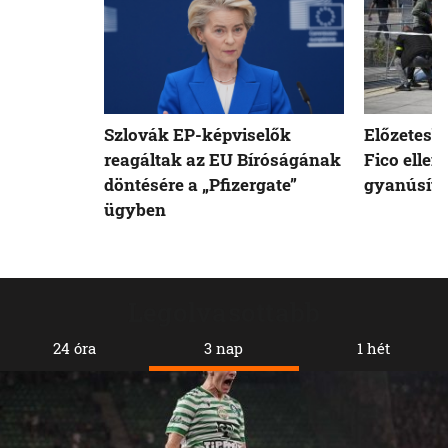
Szlovák EP-képviselők
Előzetesb
reagáltak az EU Bíróságának
Fico ellen
döntésére a „Pfizergate”
gyanúsíto
ügyben
Legolvasottabb
24 óra
3 nap
1 hét