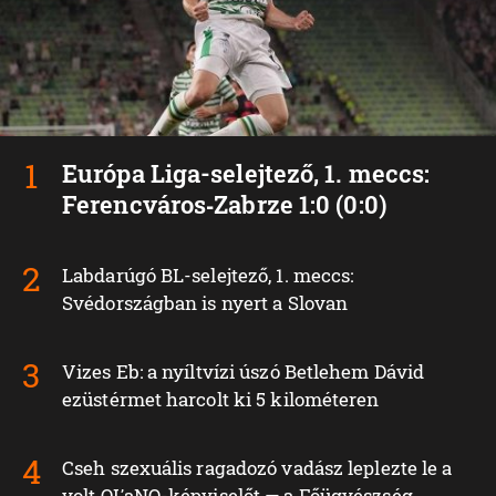
Európa Liga-selejtező, 1. meccs:
Ferencváros‑Zabrze 1:0 (0:0)
Labdarúgó BL-selejtező, 1. meccs:
Svédországban is nyert a Slovan
Vizes Eb: a nyíltvízi úszó Betlehem Dávid
ezüstérmet harcolt ki 5 kilométeren
Cseh szexuális ragadozó vadász leplezte le a
volt OĽaNO-képviselőt — a Főügyészség