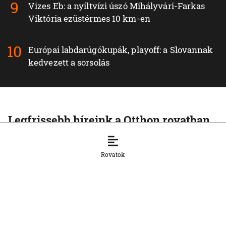
Vizes Eb: a nyíltvízi úszó Mihályvári-Farkas
Viktória ezüstérmes 10 km-en
Európai labdarúgókupák, playoff: a Slovannak
kedvezett a sorsolás
Legfrissebb híreink a Otthon rovatban
OTTHON
Visszatértek Kassára a Szalonnára
Rovatok
költözött roma családok
6. 8. 2026, 17:19:39
OTTHON
A vízparton is fennáll a túlmelegedés
veszélye