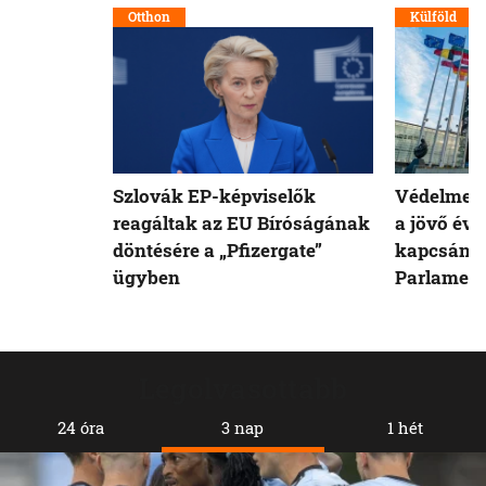
Otthon
Külföld
Szlovák EP-képviselők
Védelmet 
reagáltak az EU Bíróságának
a jövő évi
döntésére a „Pfizergate”
kapcsán a
ügyben
Parlamen
Legolvasottabb
24 óra
3 nap
1 hét