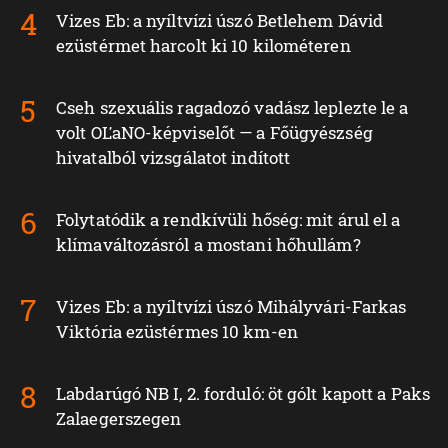
Vizes Eb: a nyíltvízi úszó Betlehem Dávid
ezüstérmet harcolt ki 10 kilométeren
Cseh szexuális ragadozó vadász leplezte le a
volt OĽaNO-képviselőt — a Főügyészség
hivatalból vizsgálatot indított
Folytatódik a rendkívüli hőség: mit árul el a
klímaváltozásról a mostani hőhullám?
Vizes Eb: a nyíltvízi úszó Mihályvári-Farkas
Viktória ezüstérmes 10 km-en
Labdarúgó NB I, 2. forduló: öt gólt kapott a Paks
Zalaegerszegen