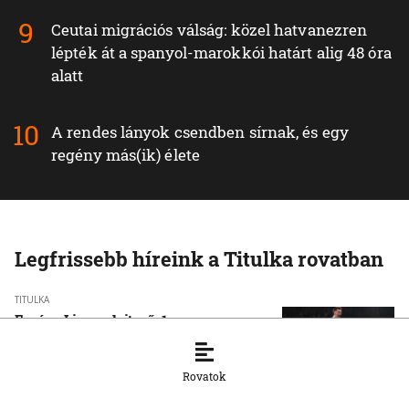
Ceutai migrációs válság: közel hatvanezren
lépték át a spanyol-marokkói határt alig 48 óra
alatt
A rendes lányok csendben sírnak, és egy
regény más(ik) élete
Legfrissebb híreink a Titulka rovatban
TITULKA
Európa Liga-selejtező, 1. meccs:
Ferencváros‑Zabrze 1:0 (0:0)
5. 8. 2026, 22:45:32
Rovatok
TITULKA