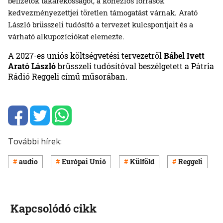
befizetők takarékosságot, a kohéziós források
kedvezményezettjei töretlen támogatást várnak. Arató
László brüsszeli tudósító a tervezet kulcspontjait és a
várható alkupozíciókat elemezte.
A 2027-es uniós költségvetési tervezetről
Bábel Ivett
Arató László
brüsszeli tudósítóval beszélgetett a Pátria
Rádió Reggeli című műsorában.
További hírek:
audio
Európai Unió
Külföld
Reggeli
Kapcsolódó cikk