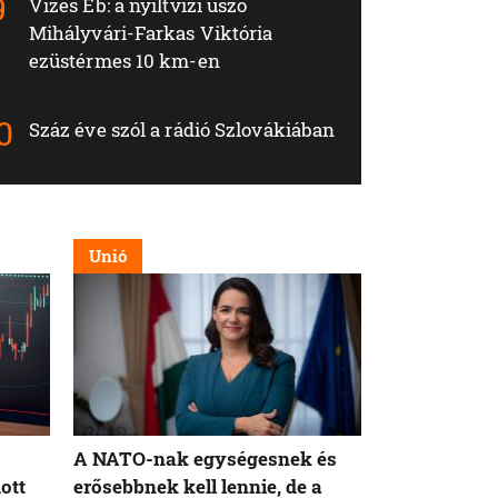
Vizes Eb: a nyíltvízi úszó
Mihályvári-Farkas Viktória
ezüstérmes 10 km-en
Száz éve szól a rádió Szlovákiában
Unió
Külföld
A NATO-nak egységesnek és
Magyarorsz
ott
erősebbnek kell lennie, de a
külhoni mag