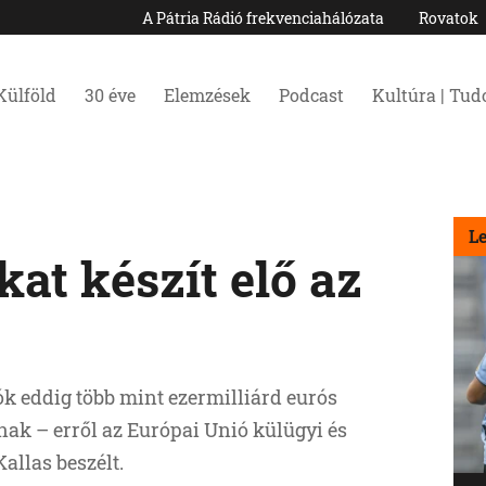
A Pátria Rádió frekvenciahálózata
Rovatok
Külföld
30 éve
Elemzések
Podcast
Kultúra | Tu
L
at készít elő az
ók eddig több mint ezermilliárd eurós
nak – erről az Európai Unió külügyi és
allas beszélt.