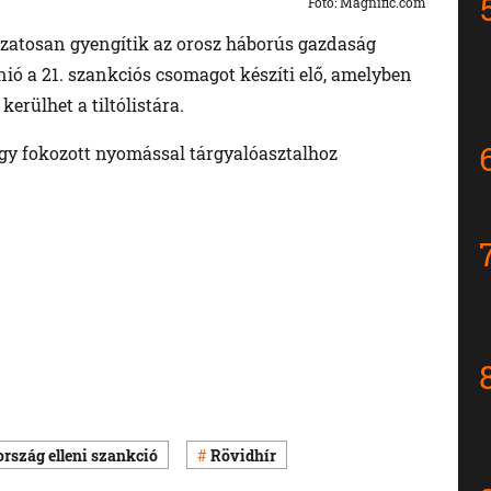
Foto: Magnific.com
kozatosan gyengítik az orosz háborús gazdaság
Unió a 21. szankciós csomagot készíti elő, amelyben
erülhet a tiltólistára.
hogy fokozott nyomással tárgyalóasztalhoz
rszág elleni szankció
Rövidhír