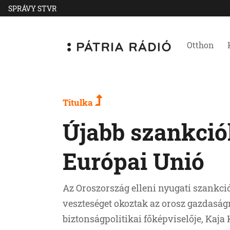
SPRÁVY STVR
Otthon
Titulka
Újabb szankciók
Európai Unió
Az Oroszország elleni nyugati szankci
veszteséget okoztak az orosz gazdaság
biztonságpolitikai főképviselője, Kaja K