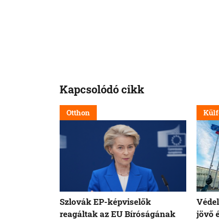
Kapcsolódó cikk
Otthon
Külf
Szlovák EP-képviselők
Védel
reagáltak az EU Bíróságának
jövő 