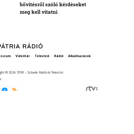
bővítésről szóló kérdéseket
meg kell vitatni
esszum
Videótár
Televízió
Rádió
Alkalmazások
ght © 2026 STVR – Szlovák Rádió és Televízió
s