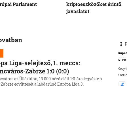
rópai Parlament
kriptoeszközöket érintő
javaslatot
rovatban
Impr
STVR
pa Liga-selejtező, 1. meccs:
Copyri
ncváros‑Zabrze 1:0 (0:0)
Cookie
cváros az Üllői úton, 13 000 néző előtt 1:0-ára legyőzte a
 Zabrze együttesét a labdarúgó Európa Liga 3.
ezőkörének első mérkőzésén.
6, 22:45:32
esíti a gáztárolási célt az SPP a tél
t