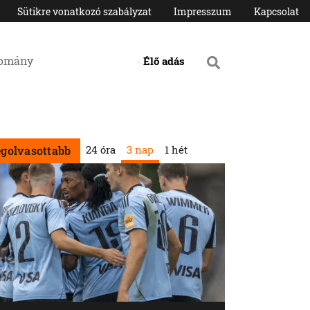
Sütikre vonatkozó szabályzat
Impresszum
Kapcsolat
domány
Élő adás
24 óra
3 nap
1 hét
egolvasottabb