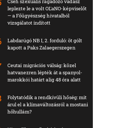
Cseh szexuális ragadozó vadász
leplezte le a volt OĽaNO-képviselőt
— a Főügyészség hivatalból
vizsgálatot indított
Labdarúgó NB I, 2. forduló: öt gólt
kapott a Paks Zalaegerszegen
Ceutai migrációs válság: közel
hatvanezren lépték át a spanyol-
marokkói határt alig 48 óra alatt
Folytatódik a rendkívüli hőség: mit
árul el a klímaváltozásról a mostani
hőhullám?