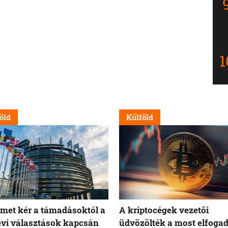
öld
Külföld
met kér a támadásoktól a
A kriptocégek vezetői
évi választások kapcsán
üdvözölték a most elfogad