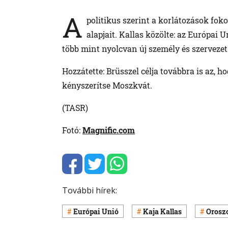
A
politikus szerint a korlátozások fo
alapjait. Kallas közölte: az Európai 
több mint nyolcvan új személy és szervezet k
Hozzátette: Brüsszel célja továbbra is az, 
kényszerítse Moszkvát.
(TASR)
Fotó:
Magnific.com
További hírek:
Európai Unió
Kaja Kallas
Oroszo