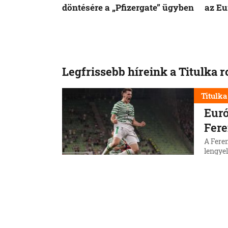
döntésére a „Pfizergate” ügyben
az Eu
Legfrissebb híreink a Titulka 
Titulka
Euró
Fere
A Feren
lengyel
selejt
5. 8. 202
Titulka
Telj
előt