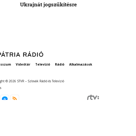
Ukrajnát jogszűkítésre
Államok azo
vethetne a 
esszum
Videótár
Televízió
Rádió
Alkalmazások
ght © 2026 STVR – Szlovák Rádió és Televízió
s