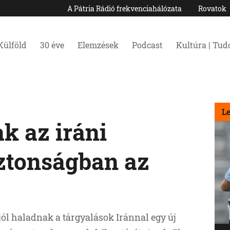
A Pátria Rádió frekvenciahálózata
Rovatok
Külföld
30 éve
Elemzések
Podcast
Kultúra | Tu
L
k az iráni
iztonságban az
ól haladnak a tárgyalások Iránnal egy új