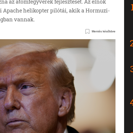
á az atomfegyverek fejlesztését. Az elnök
i Apache helikopter pilótái, akik a Hormuzi-
ságban vannak.
Mentés későbbre