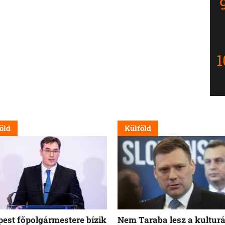
öld
Külföld
est főpolgármestere bízik
Nem Taraba lesz a kulturá