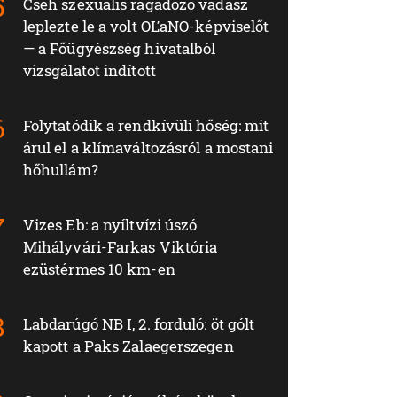
Cseh szexuális ragadozó vadász
leplezte le a volt OĽaNO-képviselőt
— a Főügyészség hivatalból
vizsgálatot indított
Folytatódik a rendkívüli hőség: mit
árul el a klímaváltozásról a mostani
hőhullám?
Vizes Eb: a nyíltvízi úszó
Mihályvári-Farkas Viktória
ezüstérmes 10 km-en
Labdarúgó NB I, 2. forduló: öt gólt
kapott a Paks Zalaegerszegen