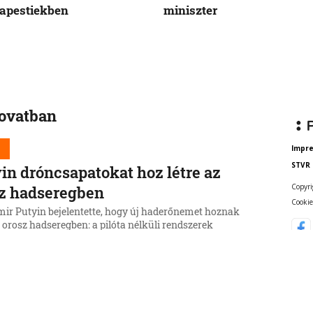
apestiekben
miniszter
rovatban
d
Impr
STVR
in dróncsapatokat hoz létre az
Copyri
z hadseregben
Cookie
mir Putyin bejelentette, hogy új haderőnemet hoznak
z orosz hadseregben: a pilóta nélküli rendszerek
it. Az alakulat élére Denis Ljamin vezérezredest nevezte
6, 16:29:24
d
shimára emlékezünk a nukleáris