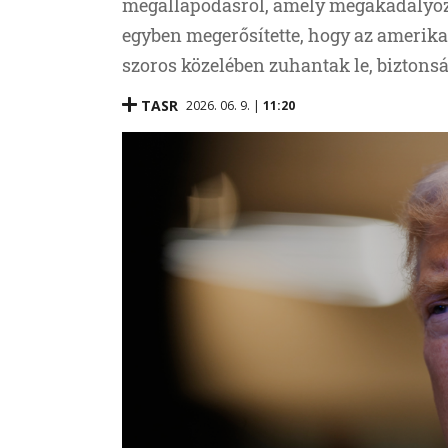
megállapodásról, amely megakadályozn
egyben megerősítette, hogy az amerika
szoros közelében zuhantak le, bizton
TASR
2026. 06. 9. |
11:20