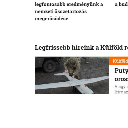
legfontosabb eredményünk a
a bud
nemzeti összetartozás
megerősödése
Legfrissebb híreink a Külföld 
Külföl
Puty
oros
Vlagyi
létre a
csapata
ki.
5. 8. 202
Külföl
Hiro