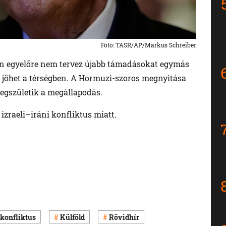
Foto: TASR/AP/Markus Schreiber
Irán egyelőre nem tervez újabb támadásokat egymás
k jöhet a térségben. A Hormuzi-szoros megnyitása
egszületik a megállapodás.
 izraeli–iráni konfliktus miatt.
 konfliktus
Külföld
Rövidhír