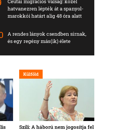
Ceutai migrációs válság: közel
hatvanezren lépték át a spanyol-
marokkói határt alig 48 óra alatt
A rendes lányok csendben sírnak,
és egy regény más(ik) élete
Külföld
Külföld
lis
Szili: A háború nem jogosítja fel
Orbán Viktor