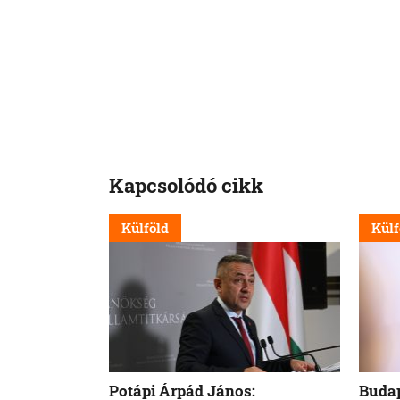
Kapcsolódó cikk
Külföld
Külf
Potápi Árpád János:
Budap