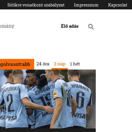
Sütikre vonatkozó szabályzat
Impresszum
Kapcsolat
domány
Élő adás
24 óra
3 nap
1 hét
egolvasottabb