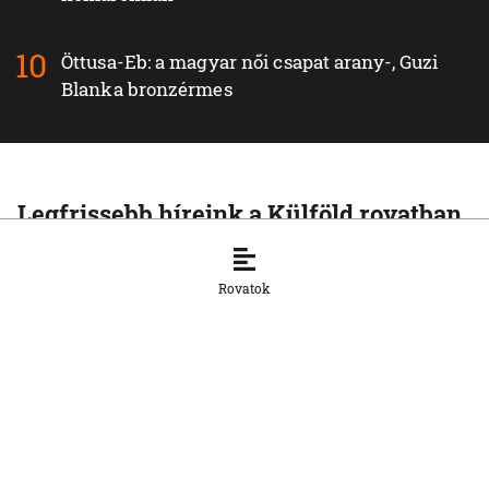
Öttusa-Eb: a magyar női csapat arany-, Guzi
Blanka bronzérmes
Legfrissebb híreink a Külföld rovatban
KÜLFÖLD
Az Európai Unió növelte az orosz
Rovatok
cseppfolyósított földgáz behozatalát
8. 8. 2026, 15:43:14
KÜLFÖLD
Afrika csökkentené függőségét a kínai
napelemes technológiától
8. 8. 2026, 15:33:20