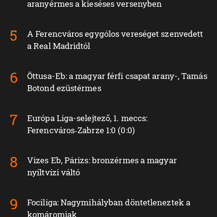
aranyérmes a kieséses versenyben
A Ferencváros egygólos vereséget szenvedett
a Real Madridtól
Öttusa-Eb: a magyar férfi csapat arany-, Tamás
Botond ezüstérmes
Európa Liga-selejtező, 1. meccs:
Ferencváros‑Zabrze 1:0 (0:0)
Vizes Eb, Párizs: bronzérmes a magyar
nyíltvízi váltó
Fociliga: Nagymihályban döntetleneztek a
komáromiak