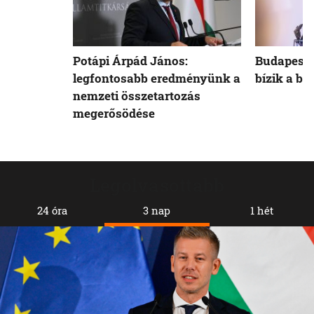
Potápi Árpád János:
Budapest 
legfontosabb eredményünk a
bízik a b
nemzeti összetartozás
megerősödése
Legolvasottabb
24 óra
3 nap
1 hét