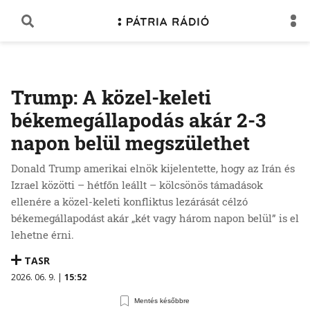
Trump: A közel-keleti
békemegállapodás akár 2-3
napon belül megszülethet
Donald Trump amerikai elnök kijelentette, hogy az Irán és
Izrael közötti – hétfőn leállt – kölcsönös támadások
ellenére a közel-keleti konfliktus lezárását célzó
békemegállapodást akár „két vagy három napon belül” is el
lehetne érni.
TASR
2026. 06. 9. |
15:52
Mentés későbbre