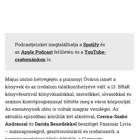
Podcastjeinket megtalálhatja a
Spotify
és
az
Apple Podcast
felületén és a
YouTube-
csatornánkon
is.
Május utolsó hétvégéjén a pozsonyi Óváros ismét a
könyvek és az irodalom találkozóhelyévé vált: a 13. BRaK
könyvfesztivál könyvkiadókkal, szerzőkkel, olvasókkal és
számos kísérőprogrammal töltötte meg a város központját.
Az eseménynek idén is voltak magyar vendégei. Az
aktuális epizódban közülük két alkotóval,
Cserna-Szabó
Andrással
és
Darida Benedekkel
beszélget Paszmár Lívia
– másnaposságról, gasztronómiáról és irodalomról, a
nemrég megjelent közös kötetük, a Giganagy