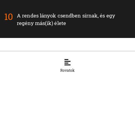
A rendes lányok csendben sírnak, és egy
regény más(ik) élete
Legfrissebb híreink a Podcast rovatban
Rovatok
PODCAST
A rúdtánc az erő és a nőiesség ötvözete
3. 8. 2026, 12:18:17
PODCAST
Szívvel, lélekkel, ésszel – bemutattuk
Drab Melinda Házam… asztalom… című
könyvét
30. 7. 2026, 12:50:43