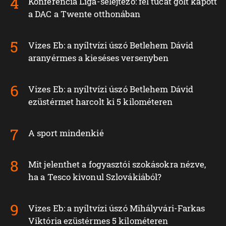
Konferencia Liga-selejtező: fél tucat gólt kapott
a DAC a Twente otthonában
Vizes Eb: a nyíltvízi úszó Betlehem Dávid
aranyérmes a kieséses versenyben
Vizes Eb: a nyíltvízi úszó Betlehem Dávid
ezüstérmet harcolt ki 5 kilométeren
A sport mindenkié
Mit jelenthet a fogyasztói szokásokra nézve,
ha a Tesco kivonul Szlovákiából?
Vizes Eb: a nyíltvízi úszó Mihályvári-Farkas
Viktória ezüstérmes 5 kilométeren