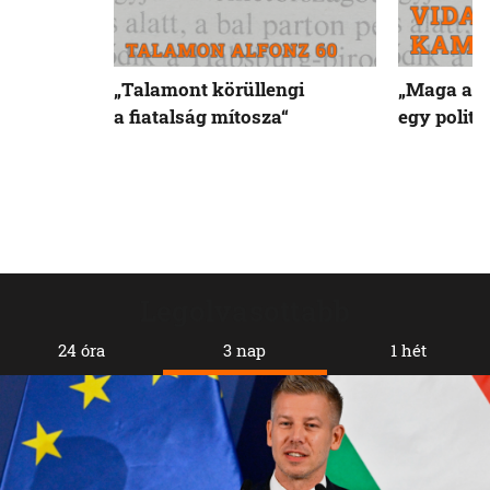
„Talamont körüllengi
„Maga a k
a fiatalság mítosza“
egy politi
Legolvasottabb
24 óra
3 nap
1 hét