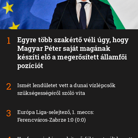
Egyre több szakértő véli úgy, hogy
Magyar Péter saját magának
készíti elő a megerősített államfői
pozíciót
Ismét lendületet vett a dunai vízlépcsők
szükségességéről szóló vita
Európa Liga-selejtező, 1. meccs:
Ferencváros‑Zabrze 1:0 (0:0)