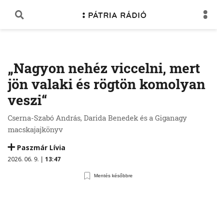
„Nagyon nehéz viccelni, mert
jön valaki és rögtön komolyan
veszi“
Cserna-Szabó András, Darida Benedek és a Giganagy
macskajajkönyv
Paszmár Lívia
2026. 06. 9. |
13:47
Mentés későbbre