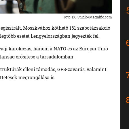
Foto: DC Studio/Magnific.com
regisztrált, Moszkvához köthető 161 szabotázsakció
 legtöbb esetet Lengyelországban jegyezték fel.
nyagi károkozás, hanem a NATO és az Európai Unió
alanság erősítése a társadalomban.
struktúrák elleni támadás, GPS-zavarás, valamint
öttetések megrongálása is.