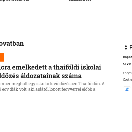
rovatban
d
Impr
STVR
cra emelkedett a thaiföldi iskolai
Copyri
ldözés áldozatainak száma
Cookie
ember meghalt egy iskolai lövöldözésben Thaiföldön. A
egy diák volt, aki apjától lopott fegyverrel előbb a
üleit ölte meg, majd egy nonthaburi középiskolában
iákot és három tanárt lőtt le.
6, 13:45:59
d
dimir Zelenszkij Belgrádba látogat,