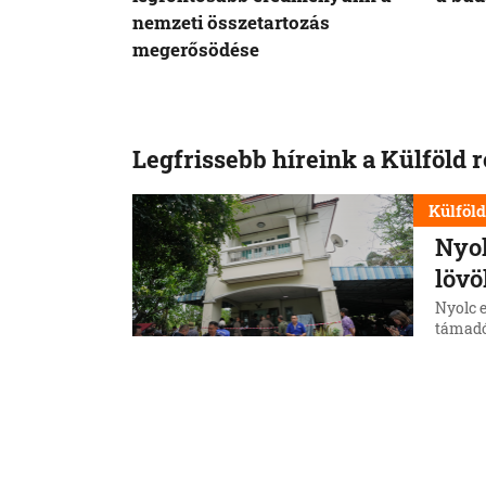
nemzeti összetartozás
megerősödése
Legfrissebb híreink a Külföld 
Külföl
Nyol
lövö
Nyolc 
támadó 
nagysz
három d
7. 8. 202
Külföl
Volo