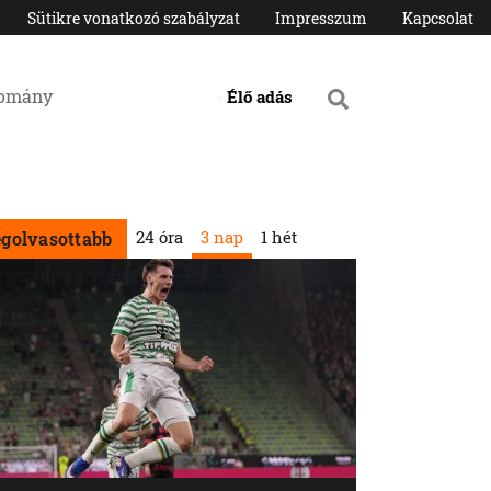
Sütikre vonatkozó szabályzat
Impresszum
Kapcsolat
domány
Élő adás
24 óra
3 nap
1 hét
egolvasottabb