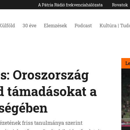
A Pátria Rádió frekvenciahálózata
Rovatok
Külföld
30 éve
Elemzések
Podcast
Kultúra | Tu
L
s: Oroszország
id támadásokat a
rségében
ézetének friss tanulmánya szerint