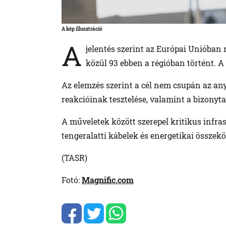
A kép illusztráció
A
jelentés szerint az Európai Unióban 
közül 93 ebben a régióban történt. A
Az elemzés szerint a cél nem csupán az a
reakcióinak tesztelése, valamint a bizonyt
A műveletek között szerepel kritikus infra
tengeralatti kábelek és energetikai összek
(TASR)
Fotó:
Magnific.c
o
m