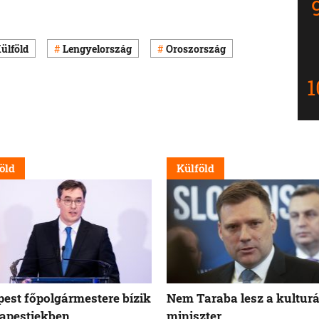
ülföld
Lengyelország
Oroszország
öld
Külföld
est főpolgármestere bízik
Nem Taraba lesz a kulturá
apestiekben
miniszter