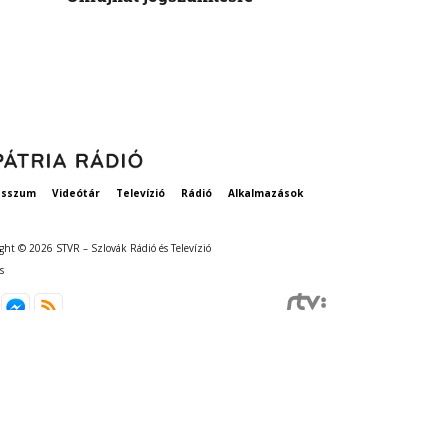
vethetne a 
esszum
Videótár
Televízió
Rádió
Alkalmazások
ght © 2026 STVR – Szlovák Rádió és Televízió
s