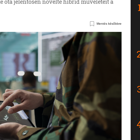
 óta jelentősen növelte hibrid műveleteit a
Mentés későbbre