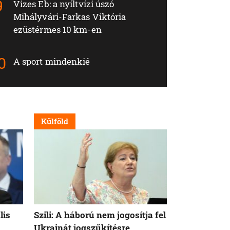
Vizes Eb: a nyíltvízi úszó
Mihályvári-Farkas Viktória
ezüstérmes 10 km-en
A sport mindenkié
Külföld
Külföld
lis
Szili: A háború nem jogosítja fel
Orbán Viktor
Ukrajnát jogszűkítésre
Államok azo