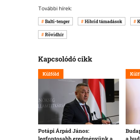
További hírek:
Balti-tenger
Hibrid támadások
K
Rövidhír
Kapcsolódó cikk
Külföld
Külf
Potápi Árpád János:
Budap
legfontosabb eredményünk a
a bud