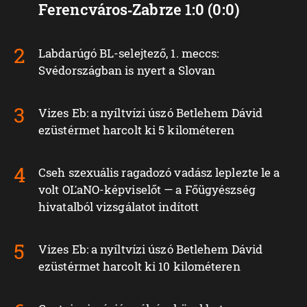
Ferencváros‑Zabrze 1:0 (0:0)
Labdarúgó BL-selejtező, 1. meccs:
Svédországban is nyert a Slovan
Vizes Eb: a nyíltvízi úszó Betlehem Dávid
ezüstérmet harcolt ki 5 kilométeren
Cseh szexuális ragadozó vadász leplezte le a
volt OĽaNO-képviselőt — a Főügyészség
hivatalból vizsgálatot indított
Vizes Eb: a nyíltvízi úszó Betlehem Dávid
ezüstérmet harcolt ki 10 kilométeren