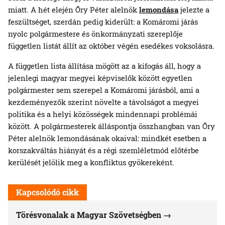
miatt. A hét elején Őry Péter alelnök
lemondása
jelezte a
feszültséget, szerdán pedig kiderült: a Komáromi járás
nyolc polgármestere és önkormányzati szereplője
független listát állít az október végén esedékes voksolásra.
A független lista állítása mögött az a kifogás áll, hogy a
jelenlegi magyar megyei képviselők között egyetlen
polgármester sem szerepel a Komáromi járásból, ami a
kezdeményezők szerint növelte a távolságot a megyei
politika és a helyi közösségek mindennapi problémái
között. A polgármesterek álláspontja összhangban van Őry
Péter alelnök lemondásának okaival: mindkét esetben a
korszakváltás hiányát és a régi szemléletmód előtérbe
kerülését jelölik meg a konfliktus gyökereként.
Kapcsolódó cikk
Törésvonalak a Magyar Szövetségben