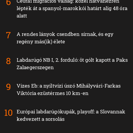
Ceutai migrációs válság: közel hatvanezren
lépték át a spanyol-marokkói határt alig 48 óra
alatt
A rendes lányok csendben sírnak, és egy
regény más(ik) élete
Labdarúgó NB I, 2. forduló: öt gólt kapott a Paks
Zalaegerszegen
Vizes Eb: a nyíltvízi úszó Mihályvári-Farkas
Viktória ezüstérmes 10 km-en
Európai labdarúgókupák, playoff: a Slovannak
kedvezett a sorsolás