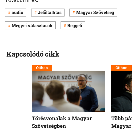
audio
Jelöltállítás
Magyar Szövetség
Megyei választások
Reggeli
Kapcsolódó cikk
Otthon
Otthon
Törésvonalak a Magyar
Több pártt
Szövetségben
Magyar S