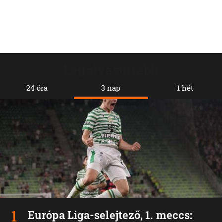
Legolvasottabb
24 óra
3 nap
1 hét
Európa Liga-selejtező, 1. meccs: