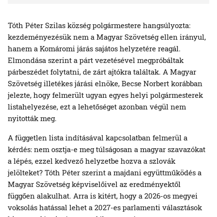
Tóth Péter Szilas község polgármestere hangsúlyozta:
kezdeményezésük nem a Magyar Szövetség ellen irányul,
hanem a Komáromi járás sajátos helyzetére reagál.
Elmondása szerint a párt vezetésével megpróbáltak
párbeszédet folytatni, de zárt ajtókra találtak. A Magyar
Szövetség illetékes járási elnöke, Becse Norbert korábban
jelezte, hogy felmerült ugyan egyes helyi polgármesterek
listahelyezése, ezt a lehetőséget azonban végül nem
nyitották meg.
A független lista indításával kapcsolatban felmerül a
kérdés: nem osztja-e meg túlságosan a magyar szavazókat
a lépés, ezzel kedvező helyzetbe hozva a szlovák
jelölteket? Tóth Péter szerint a majdani együttműködés a
Magyar Szövetség képviselőivel az eredményektől
függően alakulhat. Arra is kitért, hogy a 2026-os megyei
voksolás hatással lehet a 2027-es parlamenti választások