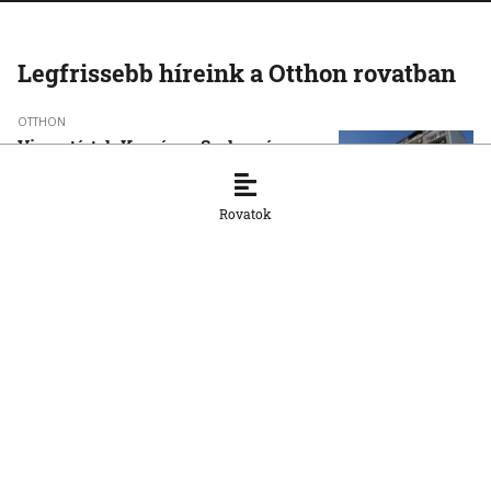
Legfrissebb híreink a Otthon rovatban
OTTHON
Visszatértek Kassára a Szalonnára
költözött roma családok
6. 8. 2026, 17:19:39
Rovatok
OTTHON
A vízparton is fennáll a túlmelegedés
veszélye
6. 8. 2026, 16:26:18
OTTHON
Šutaj Eštok: Növekedhet az illegális
migráció az ukrajnai dezertálások miatt
6. 8. 2026, 16:24:13
OTTHON