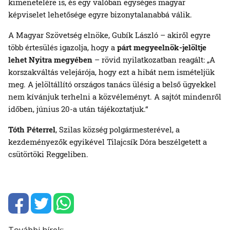
kimenetelére is, és egy valóban egységes magyar
képviselet lehetősége egyre bizonytalanabbá válik.
A Magyar Szövetség elnöke, Gubík László – akiről egyre
több értesülés igazolja, hogy a
párt megyeelnök-jelöltje
lehet Nyitra megyében
– rövid nyilatkozatban reagált: „A
korszakváltás velejárója, hogy ezt a hibát nem ismételjük
meg. A jelöltállító országos tanács ülésig a belső ügyekkel
nem kívánjuk terhelni a közvéleményt. A sajtót mindenről
időben, június 20-a után tájékoztatjuk.“
Tóth Péterrel
, Szilas község polgármesterével, a
kezdeményezők egyikével Tilajcsík Dóra beszélgetett a
csütörtöki Reggeliben.
További hírek: