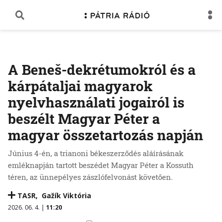
A Beneš-dekrétumokról és a
kárpátaljai magyarok
nyelvhasználati jogairól is
beszélt Magyar Péter a
magyar összetartozás napján
Június 4-én, a trianoni békeszerződés aláírásának
emléknapján tartott beszédet Magyar Péter a Kossuth
téren, az ünnepélyes zászlófelvonást követően.
TASR
,
Gažík Viktória
2026. 06. 4. |
11:20