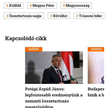
Külföld
Magyar Péter
Magyarország
Összetartozás napja
Rövidhír
Trianoni béke
Kapcsolódó cikk
Külföld
Külföld
Potápi Árpád János:
Budapest 
legfontosabb eredményünk a
bízik a b
nemzeti összetartozás
megerősödése