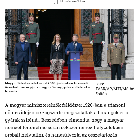
Mentés későbbre
Magyar Péter beszédet mond 2026. június 4-én A nemzeti
Foto:
összetartozás napján a magyar Országgyűlés épületének a
TASR/AP/MTI/Máthé
lépcsőin
Zoltán
A magyar miniszterelnök felidézte: 1920-ban a trianoni
döntés idején országszerte megszólaltak a harangok és a
gyárak szirénái. Beszédében elmondta, hogy a magyar
nemzet történelme során sokszor nehéz helyzetekben
próbált helytállni, és hangsúlyozta az összetartozás