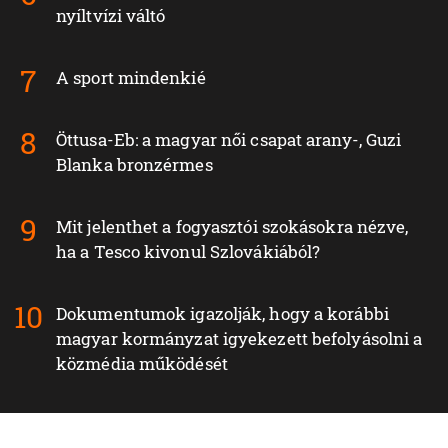
nyíltvízi váltó
A sport mindenkié
Öttusa-Eb: a magyar női csapat arany-, Guzi
Blanka bronzérmes
Mit jelenthet a fogyasztói szokásokra nézve,
ha a Tesco kivonul Szlovákiából?
Dokumentumok igazolják, hogy a korábbi
magyar kormányzat igyekezett befolyásolni a
közmédia működését