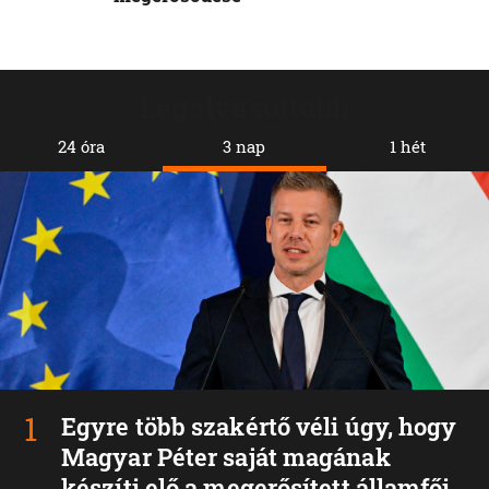
Legolvasottabb
24 óra
3 nap
1 hét
Egyre több szakértő véli úgy, hogy
Magyar Péter saját magának
készíti elő a megerősített államfői