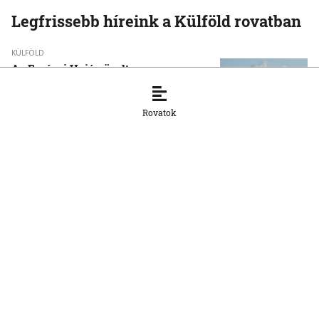
Legfrissebb híreink a Külföld rovatban
KÜLFÖLD
Az Európai Unió növelte az orosz
cseppfolyósított földgáz behozatalát
8. 8. 2026, 15:43:14
Rovatok
KÜLFÖLD
Afrika csökkentené függőségét a kínai
napelemes technológiától
8. 8. 2026, 15:33:20
KÜLFÖLD
Baka Andrást, a Legfelsőbb Bíróság
korábbi elnökét jelöli magyar
köztársasági elnöknek a Tisza párt
parlamenti frakciója
8. 8. 2026, 14:38:06
KÜLFÖLD