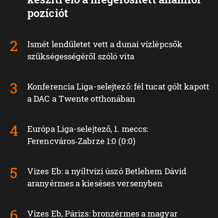
pozíciót
Ismét lendületet vett a dunai vízlépcsők
szükségességéről szóló vita
Konferencia Liga-selejtező: fél tucat gólt kapott
a DAC a Twente otthonában
Európa Liga-selejtező, 1. meccs:
Ferencváros‑Zabrze 1:0 (0:0)
Vizes Eb: a nyíltvízi úszó Betlehem Dávid
aranyérmes a kieséses versenyben
Vizes Eb, Párizs: bronzérmes a magyar