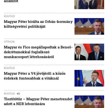
államfőt
KÜLFÖLD
Magyar Péter bírálta az Orbán-kormány
költségvetési politikáját
OTTHON
Magyar és Fico megállapodtak a Beneš-
dekrétumokkal foglalkozó
munkacsoport létrehozásáról
KÜLFÖLD
Magyar Péter a V4 jövőjéről: a közös
érdekek fontosabbak a vitáknál
KÜLFÖLD
Tisztítótűz – Magyar Péter menetrendet
adott a NER lebontására