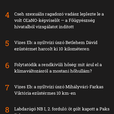
Cseh szexuális ragadozó vadász leplezte le a
volt OĽaNO-képviselőt — a Főügyészség
hivatalból vizsgálatot indított
Vizes Eb: a nyíltvízi úszó Betlehem Dávid
ezüstérmet harcolt ki 10 kilométeren
Folytatódik a rendkívüli hőség: mit árul el a
klímaváltozásról a mostani hőhullám?
Vizes Eb: a nyíltvízi úszó Mihályvári-Farkas
Viktória ezüstérmes 10 km-en
Labdarúgó NB I, 2. forduló: öt gólt kapott a Paks