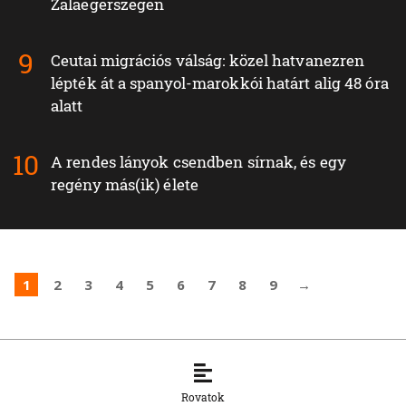
Zalaegerszegen
Ceutai migrációs válság: közel hatvanezren
lépték át a spanyol-marokkói határt alig 48 óra
alatt
A rendes lányok csendben sírnak, és egy
regény más(ik) élete
1
2
3
4
5
6
7
8
9
→
Rovatok