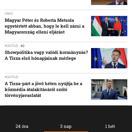
UNIÓ
Magyar Péter és Roberta Metsola
egyetértett abban, hogy le kell zárni a
Magyarország elleni eljárást
KÜLFÖLD
Showpolitika vagy valódi kormányzás?
A Tisza első hónapjainak mérlege
KÜLFÖLD
A Tisza-párt a jövő héten nyújtja be a
közmédia átalakításáról szóló
törvényjavaslatát
Legolvasottabb
24 óra
3 nap
1 hét