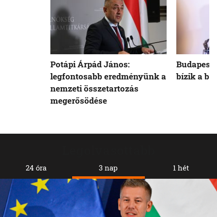
Potápi Árpád János:
Budapest 
legfontosabb eredményünk a
bízik a b
nemzeti összetartozás
megerősödése
Legolvasottabb
24 óra
3 nap
1 hét