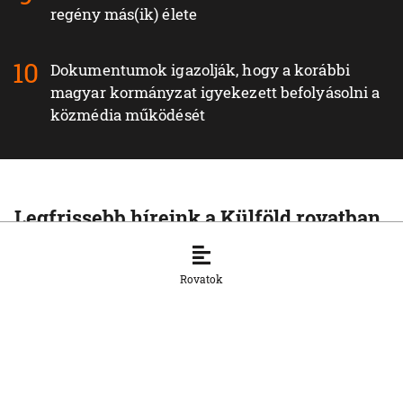
regény más(ik) élete
Dokumentumok igazolják, hogy a korábbi
magyar kormányzat igyekezett befolyásolni a
közmédia működését
Legfrissebb híreink a Külföld rovatban
KÜLFÖLD
Az Európai Unió növelte az orosz
Rovatok
cseppfolyósított földgáz behozatalát
8. 8. 2026, 15:43:14
KÜLFÖLD
Afrika csökkentené függőségét a kínai
napelemes technológiától