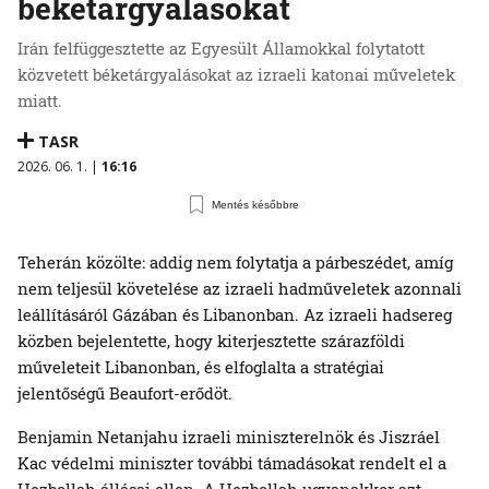
béketárgyalásokat
Irán felfüggesztette az Egyesült Államokkal folytatott
közvetett béketárgyalásokat az izraeli katonai műveletek
miatt.
TASR
2026. 06. 1. |
16:16
Mentés későbbre
Teherán közölte: addig nem folytatja a párbeszédet, amíg
nem teljesül követelése az izraeli hadműveletek azonnali
leállításáról Gázában és Libanonban. Az izraeli hadsereg
közben bejelentette, hogy kiterjesztette szárazföldi
műveleteit Libanonban, és elfoglalta a stratégiai
jelentőségű Beaufort-erődöt.
Benjamin Netanjahu izraeli miniszterelnök és Jiszráel
Kac védelmi miniszter további támadásokat rendelt el a
Hezbollah állásai ellen. A Hezbollah ugyanakkor azt