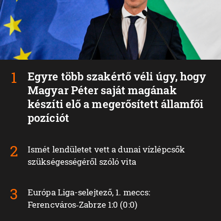
Egyre több szakértő véli úgy, hogy
Magyar Péter saját magának
készíti elő a megerősített államfői
pozíciót
Ismét lendületet vett a dunai vízlépcsők
szükségességéről szóló vita
Európa Liga-selejtező, 1. meccs:
Ferencváros‑Zabrze 1:0 (0:0)