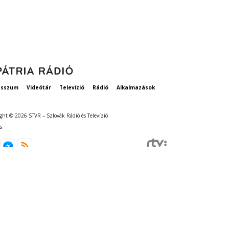
esszum
Videótár
Televízió
Rádió
Alkalmazások
ght © 2026 STVR – Szlovák Rádió és Televízió
s