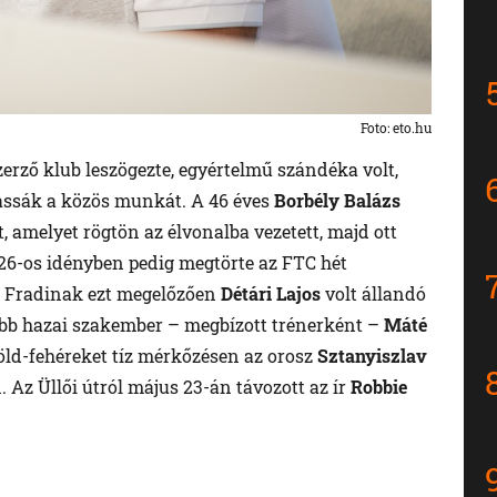
Foto: eto.hu
erző klub leszögezte, egyértelmű szándéka volt,
tassák a közös munkát. A 46 éves
Borbély Balázs
t, amelyet rögtön az élvonalba vezetett, majd ott
26-os idényben pedig megtörte az FTC hét
 A Fradinak ezt megelőzően
Détári Lajos
volt állandó
bb hazai szakember – megbízott trénerként –
Máté
öld-fehéreket tíz mérkőzésen az orosz
Sztanyiszlav
Az Üllői útról május 23-án távozott az ír
Robbie