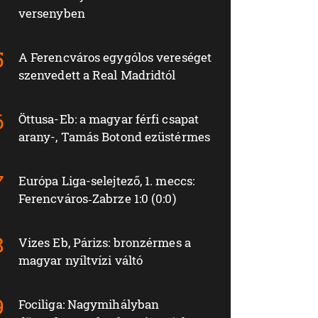
versenyben
A Ferencváros egygólos vereséget
szenvedett a Real Madridtól
Öttusa-Eb: a magyar férfi csapat
arany-, Tamás Botond ezüstérmes
Európa Liga-selejtező, 1. meccs:
Ferencváros‑Zabrze 1:0 (0:0)
Vizes Eb, Párizs: bronzérmes a
magyar nyíltvízi váltó
Fociliga: Nagymihályban