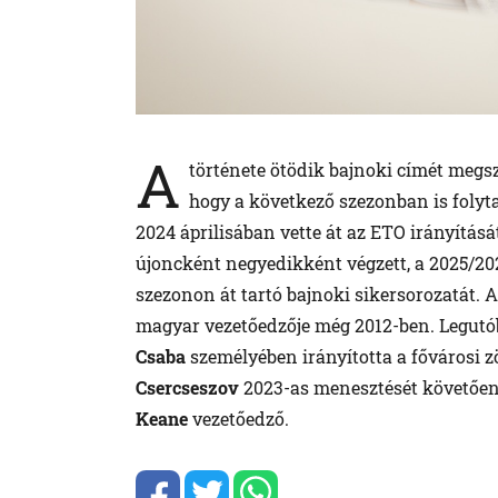
A
története ötödik bajnoki címét megsz
hogy a következő szezonban is foly
2024 áprilisában vette át az ETO irányításá
újoncként negyedikként végzett, a 2025/20
szezonon át tartó bajnoki sikersorozatát.
magyar vezetőedzője még 2012-ben. Legutó
Csaba
személyében irányította a fővárosi z
Csercseszov
2023-as menesztését követően. 
Keane
vezetőedző.