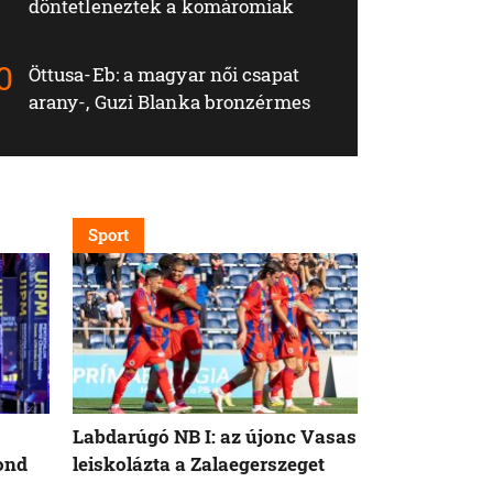
döntetleneztek a komáromiak
Öttusa-Eb: a magyar női csapat
arany-, Guzi Blanka bronzérmes
Sport
Külföld
Labdarúgó NB I: az újonc Vasas
Az Európai U
ond
leiskolázta a Zalaegerszeget
orosz cseppf
behozatalát