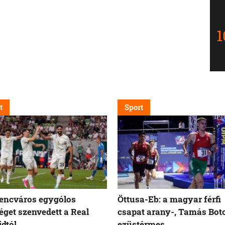
t
Sport
encváros egygólos
Öttusa-Eb: a magyar férfi
éget szenvedett a Real
csapat arany-, Tamás Bot
dtól
ezüstérmes