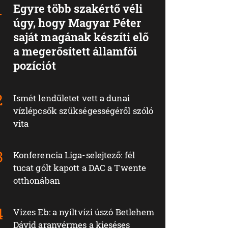
Egyre több szakértő véli
úgy, hogy Magyar Péter
saját magának készíti elő
a megerősített államfői
pozíciót
Ismét lendületet vett a dunai
vízlépcsők szükségességéről szóló
vita
Konferencia Liga-selejtező: fél
tucat gólt kapott a DAC a Twente
otthonában
Vizes Eb: a nyíltvízi úszó Betlehem
Dávid aranyérmes a kieséses