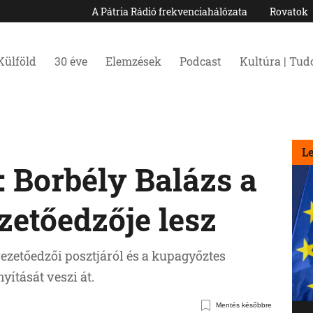
A Pátria Rádió frekvenciahálózata
Rovatok
Külföld
30 éve
Elemzések
Podcast
Kultúra | Tu
L
 Borbély Balázs a
zetőedzője lesz
ezetőedzői posztjáról és a kupagyőztes
ítását veszi át.
Mentés későbbre