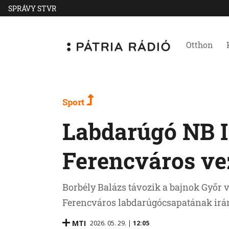
SPRÁVY STVR
Otthon
Sport
Labdarúgó NB I:
Ferencváros ve
Borbély Balázs távozik a bajnok Győr v
Ferencváros labdarúgócsapatának irány
MTI
2026. 05. 29. |
12:05