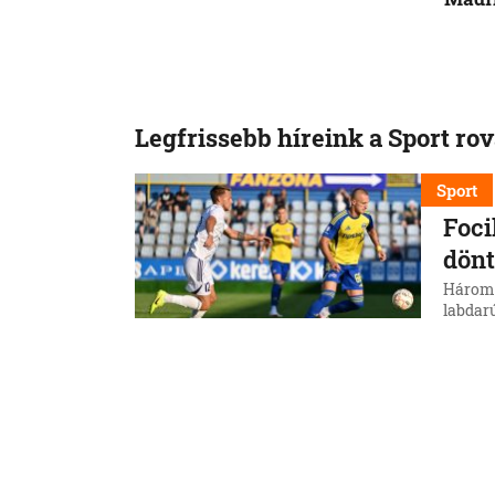
Legfrissebb híreink a Sport ro
Sport
Foci
dönt
Három 
labdar
8. 8. 202
Sport
A Fe
szen
A Fere