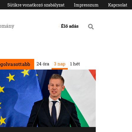
Sütikre vonatkozó szabályzat
Impresszum
Kapcsolat
domány
Élő adás
24 óra
3 nap
1 hét
egolvasottabb