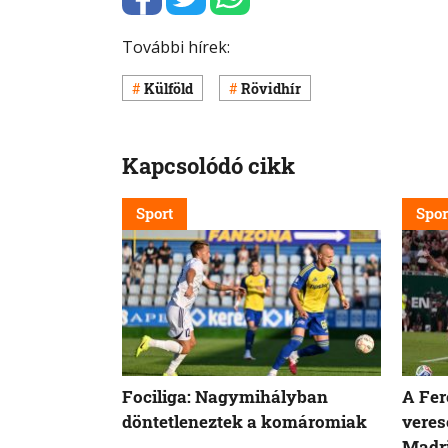
További hírek:
Külföld
Rövidhír
Kapcsolódó cikk
Sport
Spor
Fociliga: Nagymihályban
A Fer
döntetleneztek a komáromiak
veres
Madri