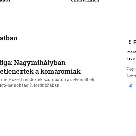
vatban
Impr
STVR
liga: Nagymihályban
Copyri
etleneztek a komáromiak
Cookie
mérkőzést rendeztek szombaton az élvonalbeli
úgó-bajnokság 3. fordulójában.
6, 23:25:33
rencváros egygólos vereséget
vedett a Real Madridtól
ncváros labdarúgócsapata 2:1 arányú vereséget