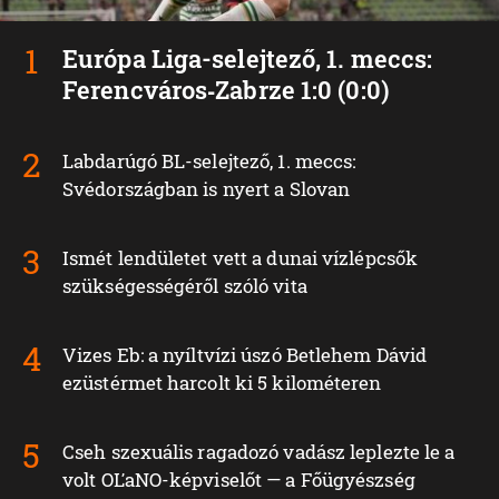
Európa Liga-selejtező, 1. meccs:
Ferencváros‑Zabrze 1:0 (0:0)
Labdarúgó BL-selejtező, 1. meccs:
Svédországban is nyert a Slovan
Ismét lendületet vett a dunai vízlépcsők
szükségességéről szóló vita
Vizes Eb: a nyíltvízi úszó Betlehem Dávid
ezüstérmet harcolt ki 5 kilométeren
Cseh szexuális ragadozó vadász leplezte le a
volt OĽaNO-képviselőt — a Főügyészség