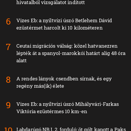
hivatalból vizsgálatot indított
Vizes Eb: a nyíltvízi úszó Betlehem Dávid
ezüstérmet harcolt ki 10 kilométeren
Ceutai migrációs válság: közel hatvanezren
lépték át a spanyol-marokkói határt alig 48 óra
alatt
A rendes lányok csendben sírnak, és egy
regény más(ik) élete
Vizes Eb: a nyíltvízi úszó Mihályvári-Farkas
Viktória ezüstérmes 10 km-en
Labdarúgó NB I, 2. forduló: öt gólt kapott a Paks