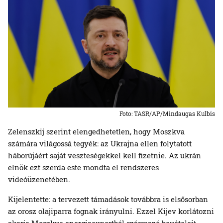
Foto: TASR/AP/Mindaugas Kulbis
Zelenszkij szerint elengedhetetlen, hogy Moszkva
számára világossá tegyék: az Ukrajna ellen folytatott
háborújáért saját veszteségekkel kell fizetnie. Az ukrán
elnök ezt szerda este mondta el rendszeres
videóüzenetében.
Kijelentette: a tervezett támadások továbbra is elsősorban
az orosz olajiparra fognak irányulni. Ezzel Kijev korlátozni
akarja Moszkva energiaexportból származó bevételeit,