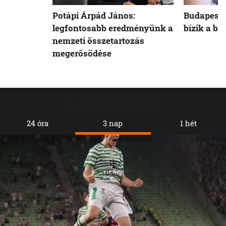
Potápi Árpád János:
Budapest 
legfontosabb eredményünk a
bízik a b
nemzeti összetartozás
megerősödése
Legolvasottabb
24 óra
3 nap
1 hét