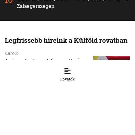
Zalaegerszegen
Legfrissebb híreink a Külföld rovatban
KÜLFÖLD
A pápa a fundamentalizmus elleni
kiállásra szólította a fiatalokat
6. 8. 2026, 17:22:16
Rovatok
KÜLFÖLD
Újabb tömeges behatolásra szólító
felhívások terjednek Ceuta felé
6. 8. 2026, 17:07:09
KÜLFÖLD
Dokumentumok igazolják, hogy a
korábbi magyar kormányzat igyekezett