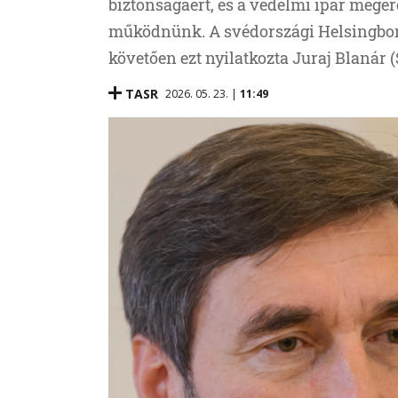
biztonságáért, és a védelmi ipar meger
működnünk. A svédországi Helsingborg
követően ezt nyilatkozta Juraj Blanár 
TASR
2026. 05. 23. |
11:49