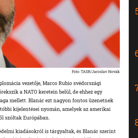
Foto: TASR/Jaroslav Novák
iplomácia vezetője, Marco Rubio svédországi
törekszik a NATO keretein belül, de ehhez egy
ga mellett. Blanár ezt nagyon fontos üzenetnek
tóbbi kijelentései nyomán, amelyek az amerikai
l szóltak Európában.
elmi kiadásokról is tárgyaltak, és Blanár szerint