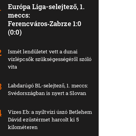
Európa Liga-selejtező, 1.
meccs:
Ferencváros‑Zabrze 1:0
(0:0)
Ismét lendületet vett a dunai
vízlépcsők szükségességéről szóló
vita
Labdarúgó BL-selejtező, 1. meccs:
Svédországban is nyert a Slovan
Vizes Eb: a nyíltvízi úszó Betlehem
Dávid ezüstérmet harcolt ki 5
kilométeren