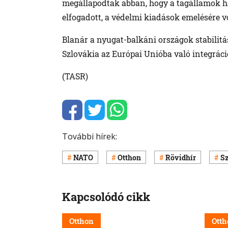
megállapodtak abban, hogy a tagállamok ha
elfogadott, a védelmi kiadások emelésére 
Blanár a nyugat-balkáni országok stabilitá
Szlovákia az Európai Unióba való integráci
(TASR)
További hírek:
NATO
Otthon
Rövidhír
S
Kapcsolódó cikk
Otthon
Otth