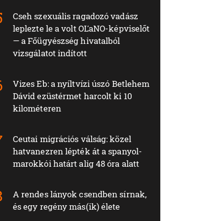
Cseh szexuális ragadozó vadász
leplezte le a volt OĽaNO-képviselőt
— a Főügyészség hivatalból
vizsgálatot indított
Vizes Eb: a nyíltvízi úszó Betlehem
Dávid ezüstérmet harcolt ki 10
kilométeren
Ceutai migrációs válság: közel
hatvanezren lépték át a spanyol-
marokkói határt alig 48 óra alatt
A rendes lányok csendben sírnak,
és egy regény más(ik) élete