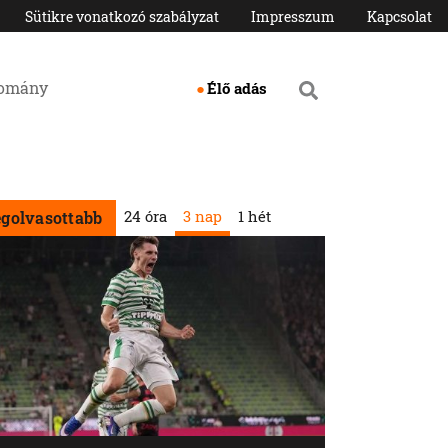
Sütikre vonatkozó szabályzat
Impresszum
Kapcsolat
domány
Élő adás
24 óra
3 nap
1 hét
egolvasottabb