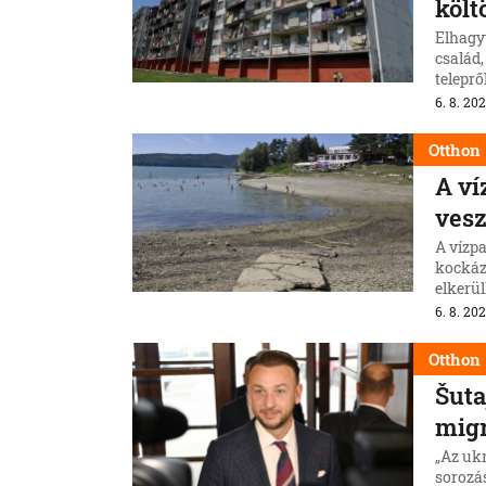
költ
Elhagy
család,
telepr
község
6. 8. 202
Otthon
A ví
vesz
A vízp
kockáz
elkerü
6. 8. 202
Otthon
Šuta
migr
„Az uk
sorozá