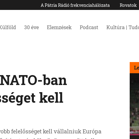
A Pátria Rádió frekvenciahálózata
Rovatok
Külföld
30 éve
Elemzések
Podcast
Kultúra | Tu
L
A NATO-ban
séget kell
bb felelősséget kell vállalniuk Európa