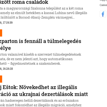
özött roma családok
Cookie
ta a magyarországi Szalonna települést az a két roma
 amely az elmúlt hetekben a kassai Lubina nevű illegális
ől költözött a Borsod-Abaúj-Zemplén vármegyei
be.
6, 17:19:39
zparton is fennáll a túlmelegedés
élye
arton valamivel kisebb a szervezet túlmelegedésének
ata, de ez nem jelenti azt, hogy automatikusan
lhető – figyelmeztetnek a szakemberek.
6, 16:26:18
j Eštok: Növekedhet az illegális
áció az ukrajnai dezertálások miatt
rán hadseregen belüli dezertálások és az erőszakos
sok miatt fokozódhat az illegális migráció, amelyhez