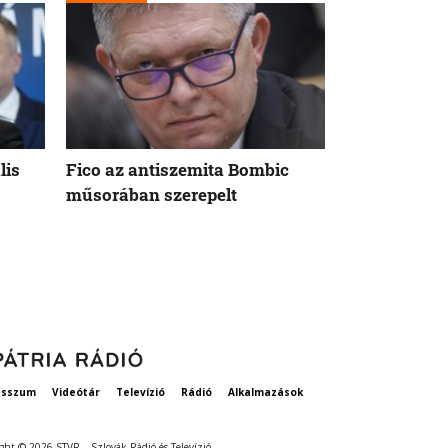
lis
Fico az antiszemita Bombic
Meddig tart 
műsorában szerepelt
rögzített ta
szavatosság
esszum
Videótár
Televízió
Rádió
Alkalmazások
ght © 2026 STVR – Szlovák Rádió és Televízió