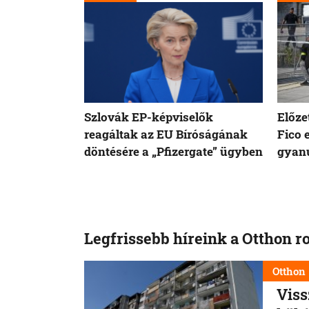
Szlovák EP-képviselők
Előze
reagáltak az EU Bíróságának
Fico 
döntésére a „Pfizergate” ügyben
gyanú
Legfrissebb híreink a Otthon r
Otthon
Viss