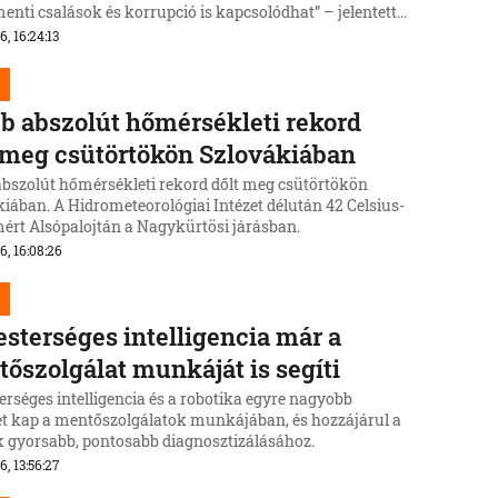
enti csalások és korrupció is kapcsolódhat” – jelentette
úš Šutaj Eštok belügyminiszter (Hlas-SD).
6, 16:24:13
b abszolút hőmérsékleti rekord
 meg csütörtökön Szlovákiában
szolút hőmérsékleti rekord dőlt meg csütörtökön
iában. A Hidrometeorológiai Intézet délután 42 Celsius-
mért Alsópalojtán a Nagykürtösi járásban.
6, 16:08:26
sterséges intelligencia már a
őszolgálat munkáját is segíti
rséges intelligencia és a robotika egyre nagyobb
et kap a mentőszolgálatok munkájában, és hozzájárul a
k gyorsabb, pontosabb diagnosztizálásához.
6, 13:56:27