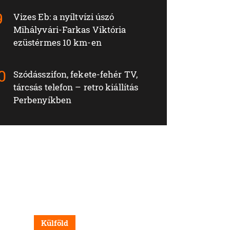
Vizes Eb: a nyíltvízi úszó
Mihályvári-Farkas Viktória
ezüstérmes 10 km-en
Szódásszifon, fekete-fehér TV,
tárcsás telefon – retro kiállítás
Perbenyíkben
Külföld
Nappali