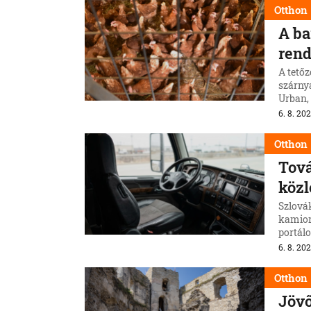
Otthon
A ba
rend
A tetőz
szárny
Urban,
6. 8. 202
Otthon
Tová
közl
Szlová
kamions
portál
6. 8. 202
Otthon
Jövő