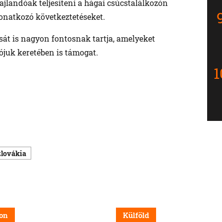
jlandóak teljesíteni a hágai csúcstalálkozón
vonatkozó következtetéseket.
sát is nagyon fontosnak tartja, amelyeket
ójuk keretében is támogat.
zlovákia
on
Külföld