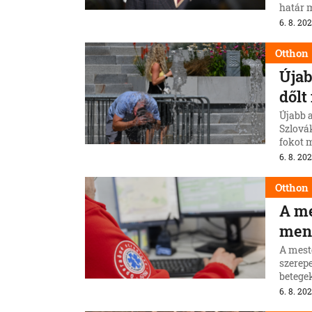
határ m
ki Mat
6. 8. 202
Otthon
Újab
dőlt
Újabb ab
Szlovák
fokot 
6. 8. 202
Otthon
A me
ment
A meste
szerep
betege
6. 8. 202