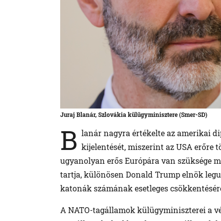
Juraj Blanár, Szlovákia külügyminisztere (Smer-SD)
B
lanár nagyra értékelte az amerikai d
kijelentését, miszerint az USA erőre 
ugyanolyan erős Európára van szüksége ma
tartja, különösen Donald Trump elnök legu
katonák számának esetleges csökkentésérő
A NATO-tagállamok külügyminiszterei a véd