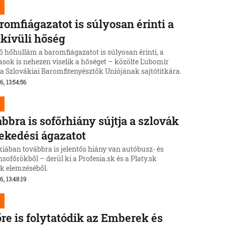
romfiágazatot is súlyosan érinti a
kívüli hőség
ő hőhullám a baromfiágazatot is súlyosan érinti, a
asok is nehezen viselik a hőséget – közölte Ľubomír
 a Szlovákiai Baromfitenyésztők Uniójának sajtótitkára.
6, 13:54:56
bbra is sofőrhiány sújtja a szlovák
ekedési ágazatot
kiában továbbra is jelentős hiány van autóbusz- és
ofőrökből – derül ki a Profesia.sk és a Platy.sk
ok elemzéséből.
6, 13:48:19
re is folytatódik az Emberek és