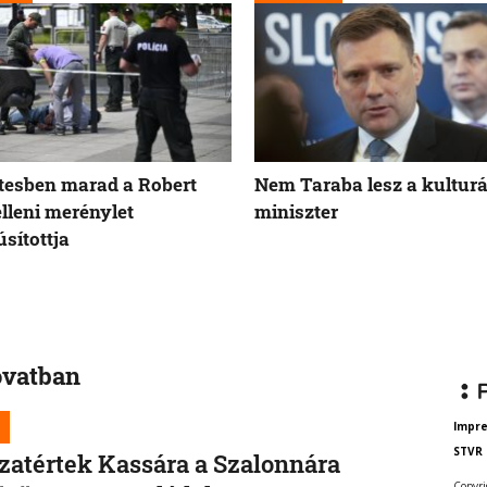
tesben marad a Robert
Nem Taraba lesz a kulturá
elleni merénylet
miniszter
sítottja
ovatban
Impr
STVR
zatértek Kassára a Szalonnára
Copyri