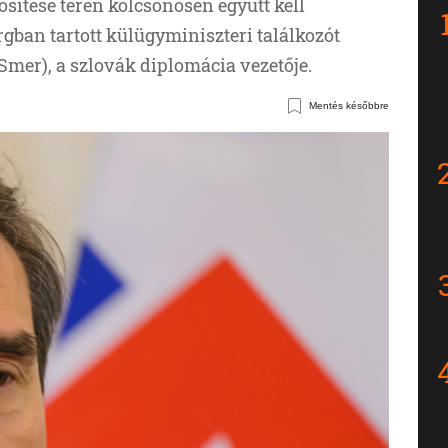
ősítése terén kölcsönösen együtt kell
ban tartott külügyminiszteri találkozót
(Smer), a szlovák diplomácia vezetője.
Mentés későbbre