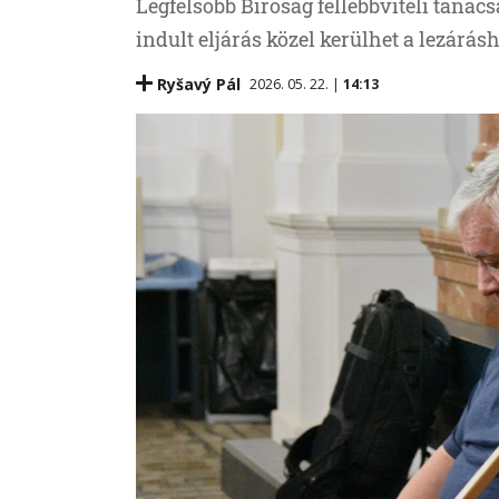
Legfelsőbb Bíróság fellebbviteli tanácsa
indult eljárás közel kerülhet a lezárásh
Ryšavý Pál
2026. 05. 22. |
14:13