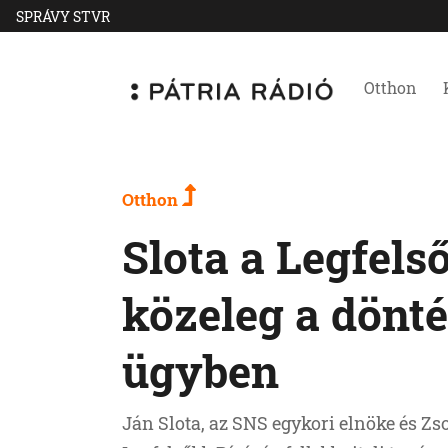
SPRÁVY STVR
Otthon
Otthon
Slota a Legfels
közeleg a dönté
ügyben
Ján Slota, az SNS egykori elnöke és Zs