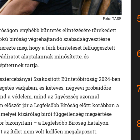
Foto: TASR
íróságon enyhébb büntetés elintézésére törekedett
őfokú bíróság végrehajtandó szabadságvesztésre
 szerezte meg, hogy a férfi büntetését felfüggesztett
vádiratot alaptalannak minősítette, és
pítettnek tartja.
Besztercebányai Szakosított Büntetőbíróság 2024-ben
getés vádjában, és kétéves, négyévi próbaidőre
Mind a védelem, mind az ügyészség azonnal
 először jár a Legfelsőbb Bíróság előtt: korábban a
 amelyet kizárólag bírói függetlenség megsértése
r bizonyítani – a Legfelsőbb Bíróság hatályon
rt az ítélet nem volt kellően megalapozott.