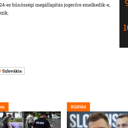
024-es bűnösségi megállapítás jogerőre emelkedik-e,
zik.
Szlovákia
on
Külföld