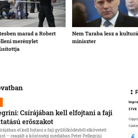
tesben marad a Robert
Nem Taraba lesz a kulturá
elleni merénylet
miniszter
sítottja
ovatban
Impr
STVR
egrini: Csírájában kell elfojtani a faji
Copyri
ttatású erőszakot
Cookie
rájában el kell fojtani a faji gyűlölködésből elkövetett
ot – reagált a közösségi médiában Peter Pellegrini