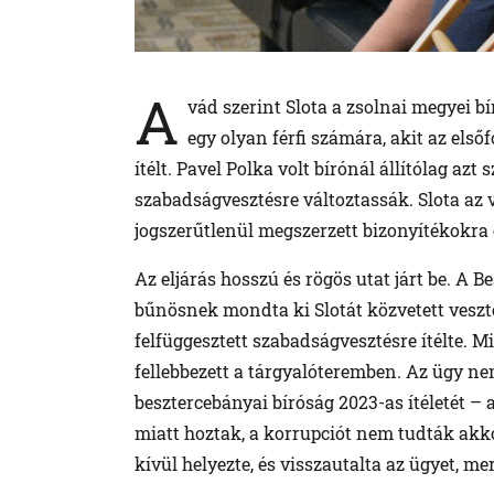
A
vád szerint Slota a zsolnai megyei b
egy olyan férfi számára, akit az els
ítélt. Pavel Polka volt bírónál állítólag azt
szabadságvesztésre változtassák. Slota az 
jogszerűtlenül megszerzett bizonyítékokra é
Az eljárás hosszú és rögös utat járt be. A 
bűnösnek mondta ki Slotát közvetett veszte
felfüggesztett szabadságvesztésre ítélte. 
fellebbezett a tárgyalóteremben. Az ügy nem
besztercebányai bíróság 2023-as ítéletét –
miatt hoztak, a korrupciót nem tudták akko
kívül helyezte, és visszautalta az ügyet, me