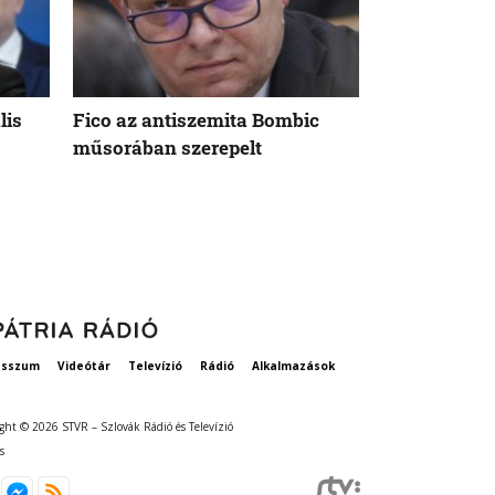
lis
Fico az antiszemita Bombic
Meddig tart 
műsorában szerepelt
rögzített ta
szavatosság
esszum
Videótár
Televízió
Rádió
Alkalmazások
ght © 2026 STVR – Szlovák Rádió és Televízió
s