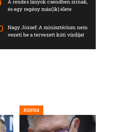
A rendes lányok csendben sírnak,
és egy regény más(ik) élete
Nagy József: A minisztérium nem
vezeti be a tervezett kúti vízdíjat
Külföld
Nappali