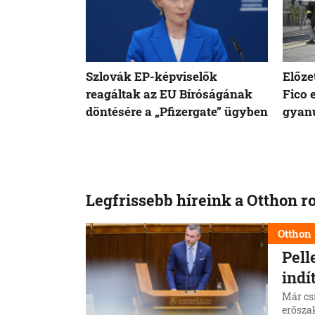
Szlovák EP-képviselők
Előze
reagáltak az EU Bíróságának
Fico 
döntésére a „Pfizergate” ügyben
gyanú
Legfrissebb híreink a Otthon r
Otthon
Pell
indí
Már csí
erőszak