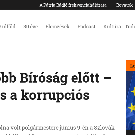
A Pátria Rádió frekvenciahálózata
Rovatok
Külföld
30 éve
Elemzések
Podcast
Kultúra | Tu
L
őbb Bíróság előtt –
s a korrupciós
olna volt polgármestere június 9-én a Szlovák