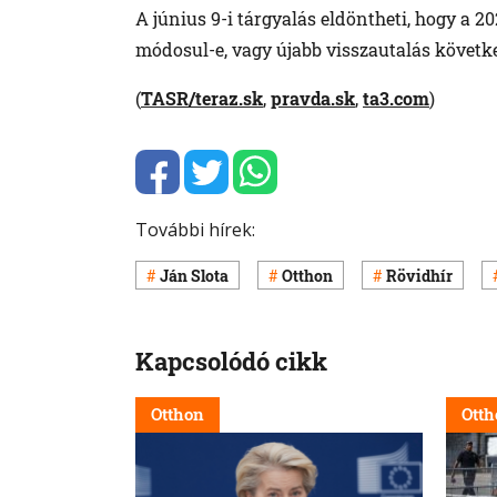
A június 9-i tárgyalás eldöntheti, hogy a 2
módosul-e, vagy újabb visszautalás követke
(
TASR/teraz.sk
,
pravda.sk
,
ta3.com
)
További hírek:
Ján Slota
Otthon
Rövidhír
Kapcsolódó cikk
Otthon
Otth