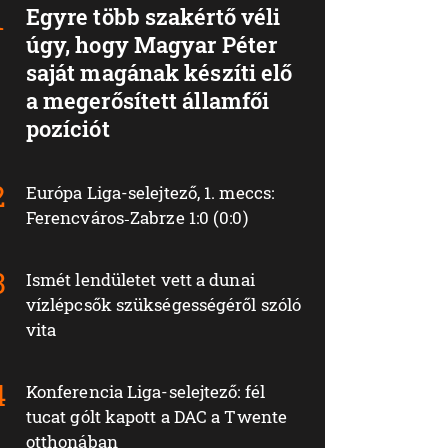
Egyre több szakértő véli
úgy, hogy Magyar Péter
saját magának készíti elő
a megerősített államfői
pozíciót
Európa Liga-selejtező, 1. meccs:
Ferencváros‑Zabrze 1:0 (0:0)
Ismét lendületet vett a dunai
vízlépcsők szükségességéről szóló
vita
Konferencia Liga-selejtező: fél
tucat gólt kapott a DAC a Twente
otthonában