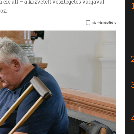
 elé áll – a közvetett vesztegetés vádjával
oz.
Mentés későbbre