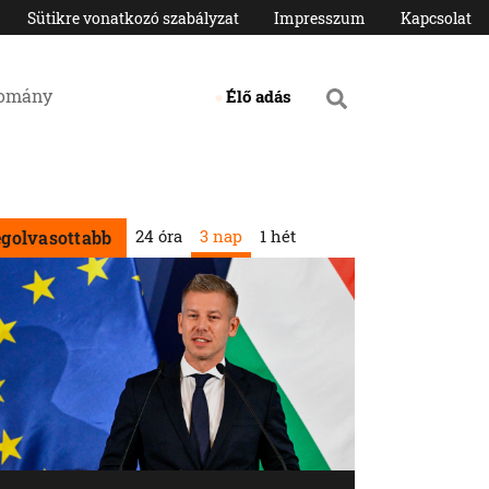
Sütikre vonatkozó szabályzat
Impresszum
Kapcsolat
domány
Élő adás
24 óra
3 nap
1 hét
egolvasottabb