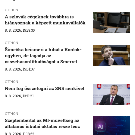
OTTHON
A szlovák cégeknek továbbra is
hiányoznak a képzett munkavállalók
8. 8. 2026, 15:39:35
OTTHON
Šimečka beismeri a hibát a Korčok-
ügyben, de tagadja az
összehasonlíthatóságot a Smerrel
8. 8. 2026, 15:01:07
OTTHON
Nem fog összefogni az SNS senkivel
8. 8. 2026, 13:11:21
OTTHON
Szeptembertől az MI-műveltség az
általános iskolai oktatás része lesz
8. 8. 2026, 11:18:52