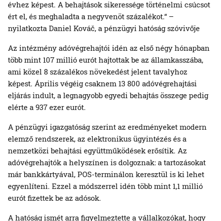
évhez képest. A behajtások sikeressége történelmi csúcsot
ért el, és meghaladta a negyvenöt százalékot.“ –
nyilatkozta Daniel Kováč, a pénzügyi hatóság szóvivője
Az intézmény adóvégrehajtói idén az első négy hónapban
több mint 107 millió eurót hajtottak be az államkasszába,
ami közel 8 százalékos növekedést jelent tavalyhoz
képest. Április végéig csaknem 13 800 adóvégrehajtási
eljárás indult, a legnagyobb egyedi behajtás összege pedig
elérte a 937 ezer eurót.
A pénzügyi igazgatóság szerint az eredményeket modern
elemző rendszerek, az elektronikus ügyintézés és a
nemzetközi behajtási együttműködések erősítik. Az
adóvégrehajtók a helyszínen is dolgoznak: a tartozásokat
már bankkártyával, POS-terminálon keresztül is ki lehet
egyenlíteni. Ezzel a módszerrel idén több mint 1,1 millió
eurót fizettek be az adósok.
A hatóság ismét arra figyelmeztette a vállalkozókat, hogy