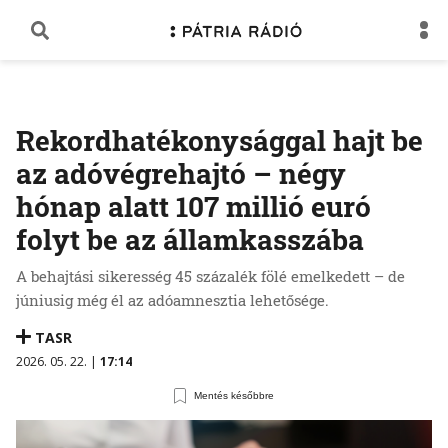
Rekordhatékonysággal hajt be
az adóvégrehajtó – négy
hónap alatt 107 millió euró
folyt be az államkasszába
A behajtási sikeresség 45 százalék fölé emelkedett – de
júniusig még él az adóamnesztia lehetősége.
TASR
2026. 05. 22. |
17:14
Mentés későbbre