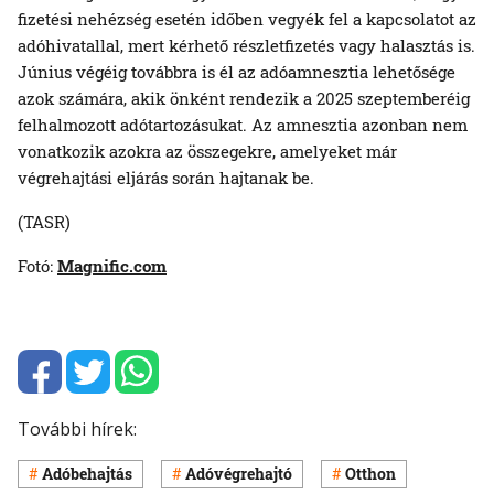
fizetési nehézség esetén időben vegyék fel a kapcsolatot az
adóhivatallal, mert kérhető részletfizetés vagy halasztás is.
Június végéig továbbra is él az adóamnesztia lehetősége
azok számára, akik önként rendezik a 2025 szeptemberéig
felhalmozott adótartozásukat. Az amnesztia azonban nem
vonatkozik azokra az összegekre, amelyeket már
végrehajtási eljárás során hajtanak be.
(TASR)
Fotó:
Magnific.com
További hírek:
Adóbehajtás
Adóvégrehajtó
Otthon