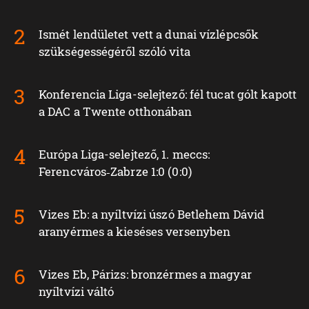
Ismét lendületet vett a dunai vízlépcsők
szükségességéről szóló vita
Konferencia Liga-selejtező: fél tucat gólt kapott
a DAC a Twente otthonában
Európa Liga-selejtező, 1. meccs:
Ferencváros‑Zabrze 1:0 (0:0)
Vizes Eb: a nyíltvízi úszó Betlehem Dávid
aranyérmes a kieséses versenyben
Vizes Eb, Párizs: bronzérmes a magyar
nyíltvízi váltó