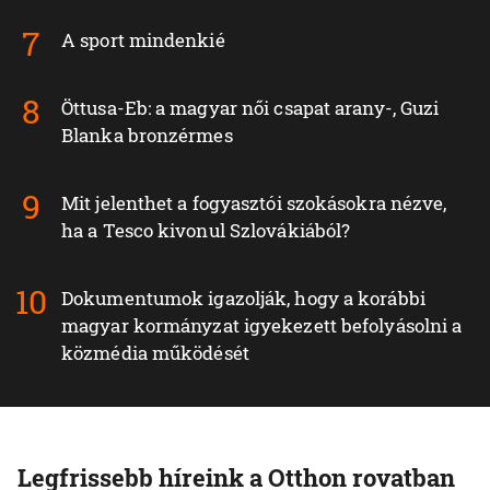
A sport mindenkié
Öttusa-Eb: a magyar női csapat arany-, Guzi
Blanka bronzérmes
Mit jelenthet a fogyasztói szokásokra nézve,
ha a Tesco kivonul Szlovákiából?
Dokumentumok igazolják, hogy a korábbi
magyar kormányzat igyekezett befolyásolni a
közmédia működését
Legfrissebb híreink a Otthon rovatban