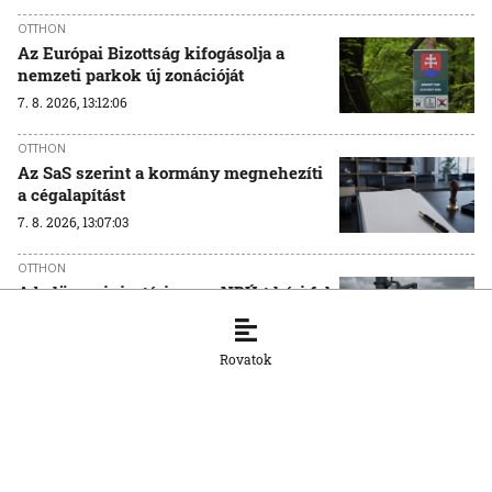
OTTHON
Az Európai Bizottság kifogásolja a
nemzeti parkok új zonációját
7. 8. 2026, 13:12:06
OTTHON
Az SaS szerint a kormány megnehezíti
a cégalapítást
7. 8. 2026, 13:07:03
OTTHON
A belügyminisztérium az NBÚ-t kéri fel
a tesztradarok vizsgálatára
7. 8. 2026, 13:05:45
Rovatok
OTTHON
Mit jelenthet a fogyasztói szokásokra
nézve, ha a Tesco kivonul
Szlovákiából?
7. 8. 2026, 12:02:32