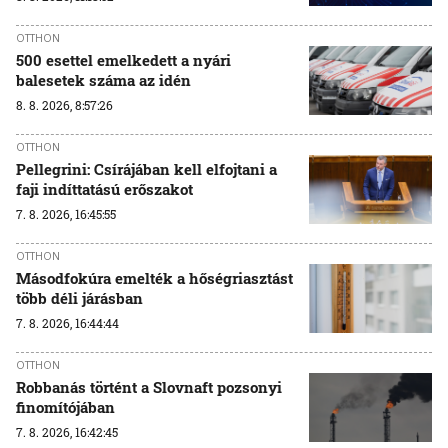
OTTHON
500 esettel emelkedett a nyári
balesetek száma az idén
8. 8. 2026, 8:57:26
OTTHON
Pellegrini: Csírájában kell elfojtani a
faji indíttatású erőszakot
7. 8. 2026, 16:45:55
OTTHON
Másodfokúra emelték a hőségriasztást
több déli járásban
7. 8. 2026, 16:44:44
OTTHON
Robbanás történt a Slovnaft pozsonyi
finomítójában
7. 8. 2026, 16:42:45