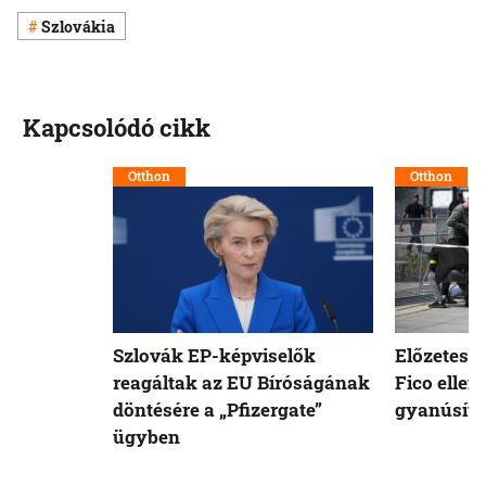
Szlovákia
Kapcsolódó cikk
Otthon
Otthon
Szlovák EP-képviselők
Előzetesb
reagáltak az EU Bíróságának
Fico ellen
döntésére a „Pfizergate”
gyanúsíto
ügyben