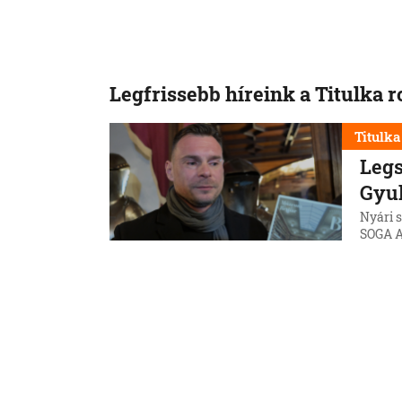
Legfrissebb híreink a Titulka 
Titulka
Legs
Gyu
Nyári 
SOGA A
városo
8. 8. 202
Titulka
Uszá
Rom
tart