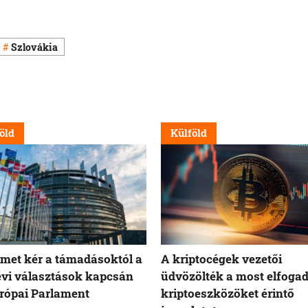
Szlovákia
öld
Külföld
met kér a támadásoktól a
A kriptocégek vezetői
évi választások kapcsán
üdvözölték a most elfogad
rópai Parlament
kriptoeszközöket érintő