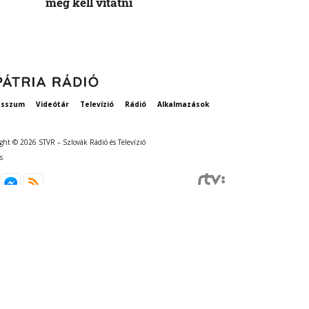
meg kell vitatni
esszum
Videótár
Televízió
Rádió
Alkalmazások
ght © 2026 STVR – Szlovák Rádió és Televízió
s