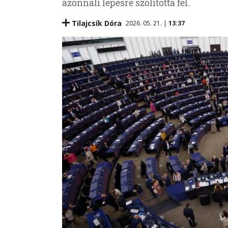
azonnali lépésre szólította fel.
Tilajcsík Dóra
2026. 05. 21. |
13:37