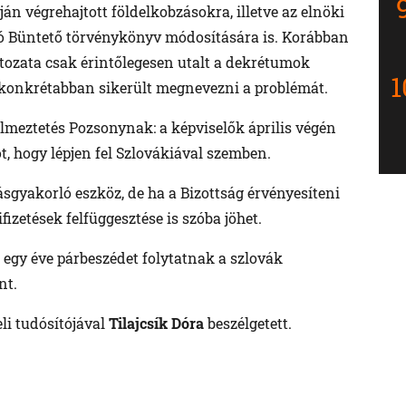
án végrehajtott földelkobzásokra, illetve az elnöki
ló Büntető törvénykönyv módosítására is. Korábban
áltozata csak érintőlegesen utalt a dekrétumok
 konkrétabban sikerült megnevezni a problémát.
lmeztetés Pozsonynak: a képviselők április végén
ot, hogy lépjen fel Szlovákiával szemben.
ásgyakorló eszköz, de ha a Bizottság érvényesíteni
ifizetések felfüggesztése is szóba jöhet.
ő egy éve párbeszédet folytatnak a szlovák
nt.
eli tudósítójával
Tilajcsík Dóra
beszélgetett.