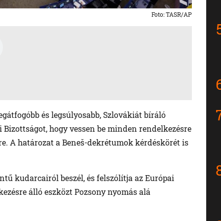
Foto: TASR/AP
egátfogóbb és legsúlyosabb, Szlovákiát bíráló
ai Bizottságot, hogy vessen be minden rendelkezésre
re. A határozat a Beneš-dekrétumok kérdéskörét is
tű kudarcairól beszél, és felszólítja az Európai
kezésre álló eszközt Pozsony nyomás alá