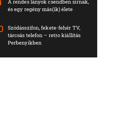
A rendes lányok csendben sírnak,
és egy regény más(ik) élete
Szódásszifon, fekete-fehér TV,
tárcsás telefon – retro kiállítás
Perbenyíkben