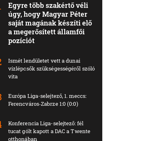
Egyre több szakértő véli
úgy, hogy Magyar Péter
saját magának készíti elő
a megerősített államfői
pozíciót
Ismét lendületet vett a dunai
vízlépcsők szükségességéről szóló
vita
Európa Liga-selejtező, 1. meccs:
Ferencváros‑Zabrze 1:0 (0:0)
Konferencia Liga-selejtező: fél
tucat gólt kapott a DAC a Twente
otthonában