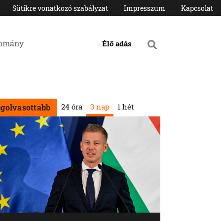
Sütikre vonatkozó szabályzat
Impresszum
Kapcsolat
domány
Élő adás
24 óra
3 nap
1 hét
egolvasottabb