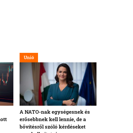
Unió
Külföld
A NATO-nak egységesnek és
Magyarorsz
ott
erősebbnek kell lennie, de a
külhoni mag
bővítésről szóló kérdéseket