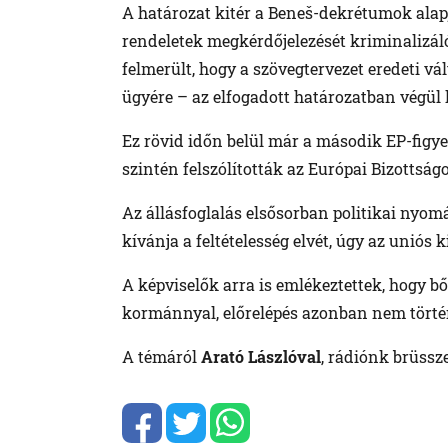
A határozat kitér a Beneš-dekrétumok alapj
rendeletek megkérdőjelezését kriminalizá
felmerült, hogy a szövegtervezet eredeti v
ügyére – az elfogadott határozatban végül
Ez rövid időn belül már a második EP-figye
szintén felszólították az Európai Bizottság
Az állásfoglalás elsősorban politikai nyom
kívánja a feltételesség elvét, úgy az uniós k
A képviselők arra is emlékeztettek, hogy b
kormánnyal, előrelépés azonban nem törté
A témáról
Arató Lászlóval
, rádiónk brüssz