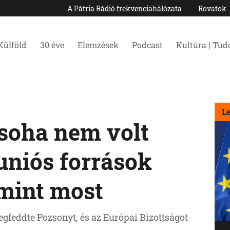
A Pátria Rádió frekvenciahálózata
Rovatok
Külföld
30 éve
Elemzések
Podcast
Kultúra | Tu
L
soha nem volt
uniós források
 mint most
feddte Pozsonyt, és az Európai Bizottságot