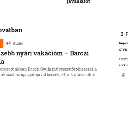
javaslatot
rovatban
Audio
Impr
STVR
zebb nyári vakációm – Barczi
Copyri
la
Cookie
sorozatunkban Barczi Gyula művészettörténésszel, a
ukciósház igazgatójával beszélgettünk utazásokról,
król, művészetről és emlékezetes nyári élményekről.
6, 12:49:35
lyokat süllyesztettek el
ániában az atomerőmű üzemben
ása érdekében