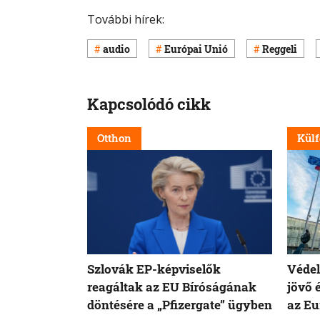
További hírek:
audio
Európai Unió
Reggeli
Kapcsolódó cikk
Otthon
Külf
Szlovák EP-képviselők
Védel
reagáltak az EU Bíróságának
jövő 
döntésére a „Pfizergate” ügyben
az Eu