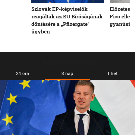
Szlovák EP-képviselők
Előzetesb
reagáltak az EU Bíróságának
Fico ellen
döntésére a „Pfizergate”
gyanúsíto
ügyben
Legolvasottabb
24 óra
3 nap
1 hét