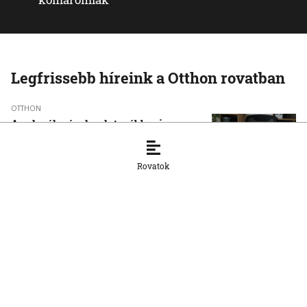
Legfrissebb híreink a Otthon rovatban
OTTHON
A szlovák cégeknek továbbra is
hiányoznak a képzett munkavállalók
8. 8. 2026, 15:39:35
Rovatok
OTTHON
Šimečka beismeri a hibát a Korčok-
ügyben, de tagadja az
összehasonlíthatóságot a Smerrel
8. 8. 2026, 15:01:07
OTTHON
Nem fog összefogni az SNS senkivel
8. 8. 2026, 13:11:21