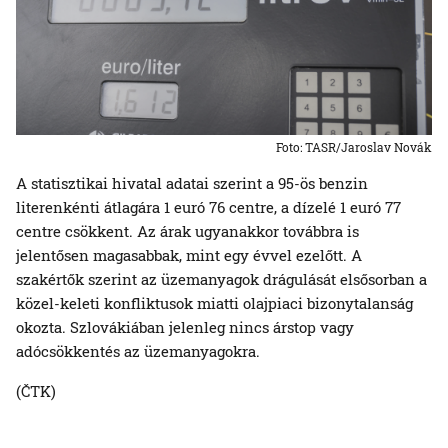
Foto: TASR/Jaroslav Novák
A statisztikai hivatal adatai szerint a 95-ös benzin
literenkénti átlagára 1 euró 76 centre, a dízelé 1 euró 77
centre csökkent. Az árak ugyanakkor továbbra is
jelentősen magasabbak, mint egy évvel ezelőtt. A
szakértők szerint az üzemanyagok drágulását elsősorban a
közel-keleti konfliktusok miatti olajpiaci bizonytalanság
okozta. Szlovákiában jelenleg nincs árstop vagy
adócsökkentés az üzemanyagokra.
(ČTK)