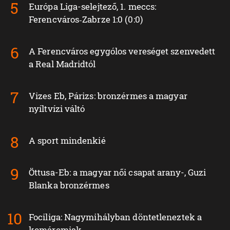
Európa Liga-selejtező, 1. meccs:
Ferencváros‑Zabrze 1:0 (0:0)
A Ferencváros egygólos vereséget szenvedett
a Real Madridtól
Vizes Eb, Párizs: bronzérmes a magyar
nyíltvízi váltó
A sport mindenkié
Öttusa-Eb: a magyar női csapat arany-, Guzi
Blanka bronzérmes
Fociliga: Nagymihályban döntetleneztek a
komáromiak