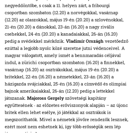
negyeddöntőbe, s csak a 11. helyen zárt, a fribourgi
csoportban szombaton (12.20) a norvégokkal, vasárnap
(12.20) az olaszokkal, május 19-én (20.20) a szlovénokkal,
21-én (20.20) a dánokkal, 23-án (16.20) a nagy rivális
csehekkel, 24-én (20.20) a kanadaiakkal, 26-án (16.20)
pedig a svédekkel mérkőzik.
Vladimír Országh
vezetőedző
ezúttal a legjobb nyolc közé szeretne jutni védenceivel. A
magyar válogatott, amely ismét a bennmaradás céljával
indul, a zürichi csoportban szombaton (16.20) a finnekkel,
vasárnap (16.20) az osztrákokkal, május 19-én (20.20) a
britekkel, 22-én (16.20) a németekkel, 23-án (16.20) a
házigazda svájciakkal, 25-én (16.20) a címvédő és olimpiai
bajnok amerikaiakkal, 26-án (12.20) pedig a lettekkel
játszanak.
Majoross Gergely
szövetségi kapitány
együttesének ‑ az előzetes erőviszonyok alapján – az újonc
britek ellen lehet esélye, jó játékkal az osztrákok is
megszoríthatók. Mivel a németek jövőre rendezők lesznek,
ezért most nem eshetnek ki, így több erősségük sem lép