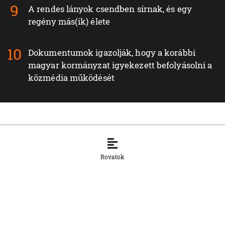
A rendes lányok csendben sírnak, és egy
regény más(ik) élete
Dokumentumok igazolják, hogy a korábbi
magyar kormányzat igyekezett befolyásolni a
közmédia működését
Legfrissebb híreink a Sport rovatban
Rovatok
SPORT
Öttusa-Eb: a magyar női csapat arany-,
Guzi Blanka bronzérmes
8. 8. 2026, 13:25:16
SPORT
Vizes Eb, Párizs: bronzérmes a magyar