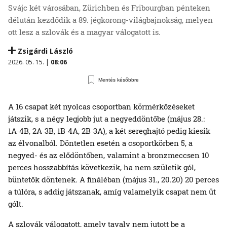
Svájc két városában, Zürichben és Fribourgban pénteken
délután kezdődik a 89. jégkorong-világbajnokság, melyen
ott lesz a szlovák és a magyar válogatott is.
Zsigárdi László
2026. 05. 15. |
08:06
Mentés későbbre
A 16 csapat két nyolcas csoportban körmérkőzéseket
játszik, s a négy legjobb jut a negyeddöntőbe (május 28.:
1A‑4B, 2A‑3B, 1B‑4A, 2B‑3A), a két sereghajtó pedig kiesik
az élvonalból. Döntetlen esetén a csoportkörben 5, a
negyed- és az elődöntőben, valamint a bronzmeccsen 10
perces hosszabbítás következik, ha nem születik gól,
büntetők döntenek. A fináléban (május 31., 20.20) 20 perces
a túlóra, s addig játszanak, amíg valamelyik csapat nem üt
gólt.
A szlovák válogatott, amely tavaly nem jutott be a