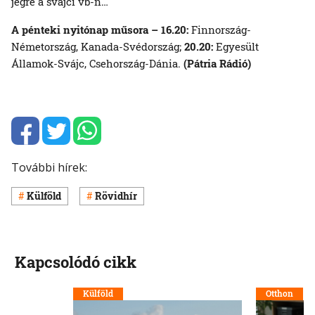
jégre a svájci vb-n…
A pénteki nyitónap műsora – 16.20:
Finnország-
Németország, Kanada-Svédország;
20.20:
Egyesült
Államok-Svájc, Csehország-Dánia.
(Pátria Rádió)
További hírek:
Külföld
Rövidhír
Kapcsolódó cikk
Külföld
Otthon