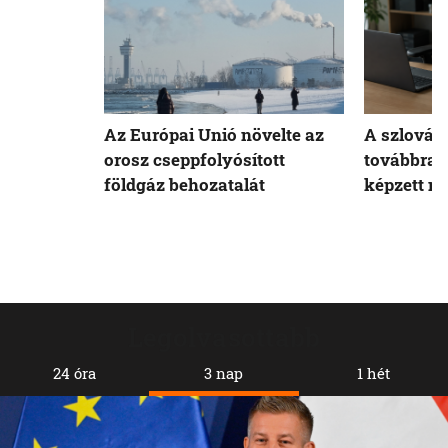
Az Európai Unió növelte az
A szlovák
orosz cseppfolyósított
továbbra 
földgáz behozatalát
képzett m
Legolvasottabb
24 óra
3 nap
1 hét