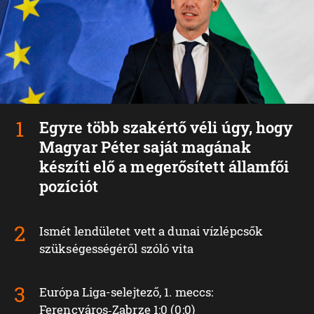
Egyre több szakértő véli úgy, hogy
Magyar Péter saját magának
készíti elő a megerősített államfői
pozíciót
Ismét lendületet vett a dunai vízlépcsők
szükségességéről szóló vita
Európa Liga-selejtező, 1. meccs:
Ferencváros‑Zabrze 1:0 (0:0)