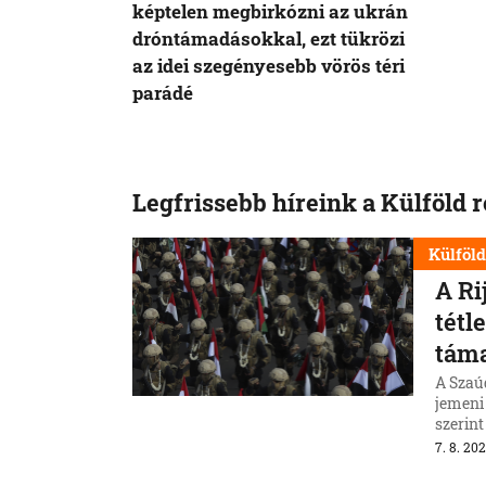
képtelen megbirkózni az ukrán
dróntámadásokkal, ezt tükrözi
az idei szegényesebb vörös téri
parádé
Legfrissebb híreink a Külföld 
Külföl
A Ri
tétl
tám
A Szaúd
jemeni
szerin
erővis
7. 8. 202