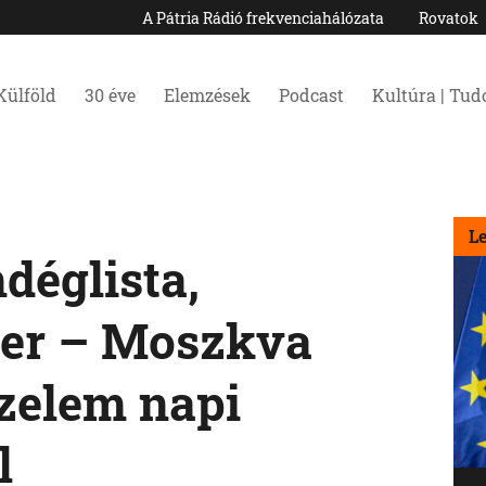
A Pátria Rádió frekvenciahálózata
Rovatok
Külföld
30 éve
Elemzések
Podcast
Kultúra | Tu
L
déglista,
ver – Moszkva
zelem napi
l