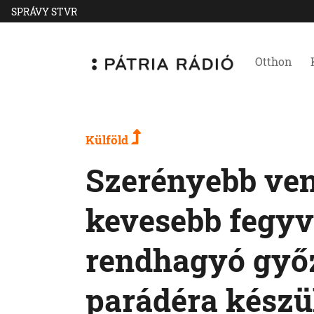
SPRÁVY STVR
Otthon
Külföld
Szerényebb ven
kevesebb fegy
rendhagyó győ
parádéra készü