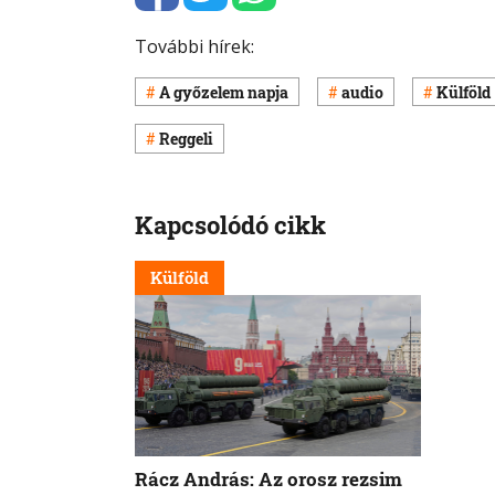
További hírek:
A győzelem napja
audio
Külföld
Reggeli
Kapcsolódó cikk
Külföld
Rácz András: Az orosz rezsim