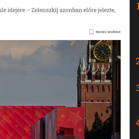
le idejére – Zelenszkij azonban előre jelezte,
Mentés későbbre