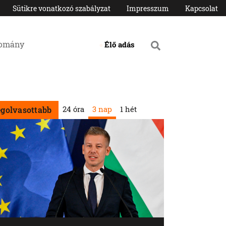
Sütikre vonatkozó szabályzat
Impresszum
Kapcsolat
domány
Élő adás
24 óra
3 nap
1 hét
egolvasottabb