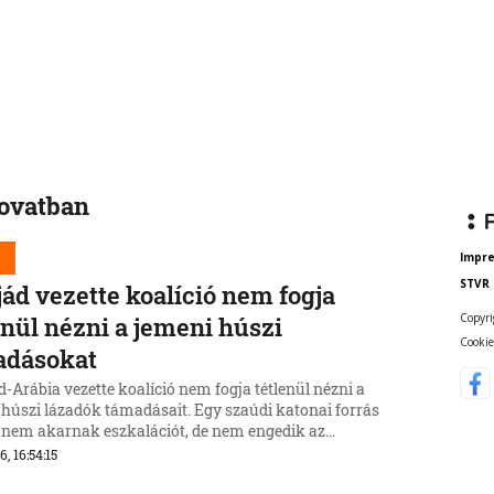
rovatban
d
Impr
STVR
jád vezette koalíció nem fogja
Copyri
enül nézni a jemeni húszi
Cookie
adásokat
-Arábia vezette koalíció nem fogja tétlenül nézni a
 húszi lázadók támadásait. Egy szaúdi katonai forrás
t nem akarnak eszkalációt, de nem engedik az
zonyok megváltozását.
6, 16:54:15