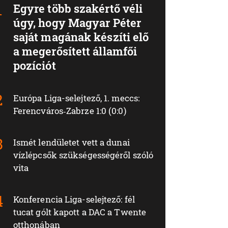
Egyre több szakértő véli
úgy, hogy Magyar Péter
saját magának készíti elő
a megerősített államfői
pozíciót
Európa Liga-selejtező, 1. meccs:
Ferencváros‑Zabrze 1:0 (0:0)
Ismét lendületet vett a dunai
vízlépcsők szükségességéről szóló
vita
Konferencia Liga-selejtező: fél
tucat gólt kapott a DAC a Twente
otthonában