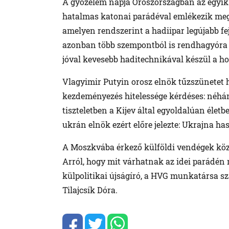
A győzelem napja Oroszországban az egyik
hatalmas katonai parádéval emlékezik meg
amelyen rendszerint a hadiipar legújabb fej
azonban több szempontból is rendhagyóra í
jóval kevesebb haditechnikával készül a h
Vlagyimir Putyin orosz elnök tűzszünetet h
kezdeményezés hitelessége kérdéses: néhá
tiszteletben a Kijev által egyoldalúan életb
ukrán elnök ezért előre jelezte: Ukrajna ha
A Moszkvába érkező külföldi vendégek közöt
Arról, hogy mit várhatnak az idei parádén 
külpolitikai újságíró, a HVG munkatársa s
Tilajcsík Dóra.