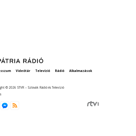
esszum
Videótár
Televízió
Rádió
Alkalmazások
ght © 2026 STVR – Szlovák Rádió és Televízió
s