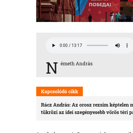
N
émeth András
Kapcsolódó cikk
Rácz András: Az orosz rezsim képtelen 
tükrözi az idei szegényesebb vörös téri 