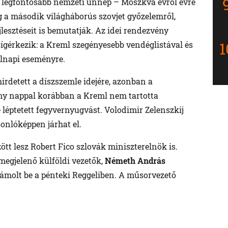
 legfontosabb nemzeti ünnep – Moszkva évről évre
 a második világháborús szovjet győzelemről,
lesztéseit is bemutatják. Az idei rendezvény
gérkezik: a Kreml szegényesebb vendéglistával és
olnapi eseményre.
irdetett a díszszemle idejére, azonban a
ny nappal korábban a Kreml nem tartotta
e léptetett fegyvernyugvást. Volodimir Zelenszkij
sonlóképpen járhat el.
t lesz Robert Fico szlovák miniszterelnök is.
megjelenő külföldi vezetők,
Németh András
zámolt be a pénteki Reggeliben. A műsorvezető