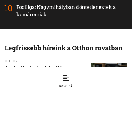
Fociliga: Nagymihályban döntetleneztek a
komáromiak
Legfrissebb híreink a Otthon rovatban
OTTHON
A szlovák cégeknek továbbra is
hiányoznak a képzett munkavállalók
8. 8. 2026, 15:39:35
Rovatok
OTTHON
Šimečka beismeri a hibát a Korčok-
ügyben, de tagadja az
összehasonlíthatóságot a Smerrel
8. 8. 2026, 15:01:07
OTTHON