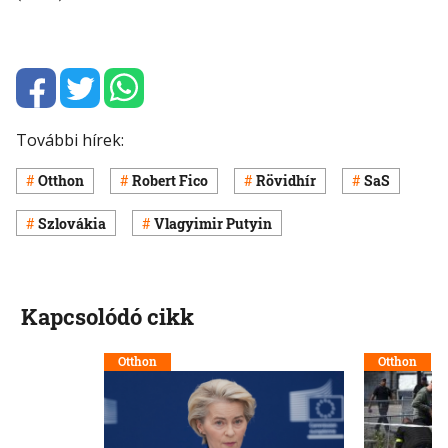
További hírek:
Otthon
Robert Fico
Rövidhír
SaS
Szlovákia
Vlagyimir Putyin
Kapcsolódó cikk
Otthon
Otthon