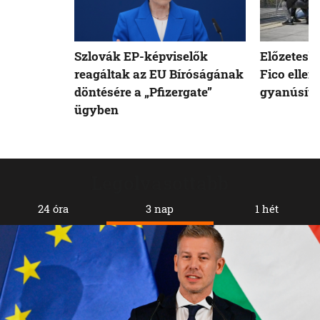
Szlovák EP-képviselők
Előzetesb
reagáltak az EU Bíróságának
Fico ellen
döntésére a „Pfizergate”
gyanúsíto
ügyben
Legolvasottabb
24 óra
3 nap
1 hét