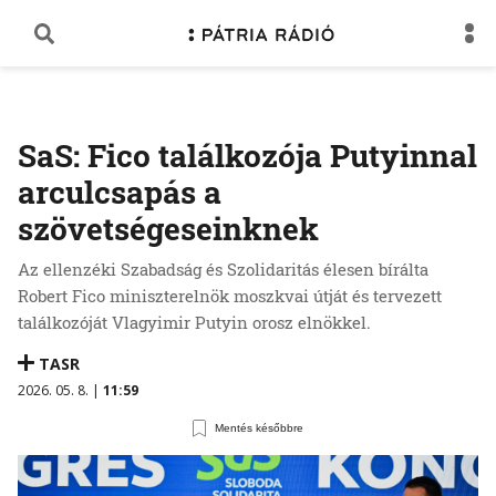
SaS: Fico találkozója Putyinnal
arculcsapás a
szövetségeseinknek
Az ellenzéki Szabadság és Szolidaritás élesen bírálta
Robert Fico miniszterelnök moszkvai útját és tervezett
találkozóját Vlagyimir Putyin orosz elnökkel.
TASR
2026. 05. 8. |
11:59
Mentés későbbre