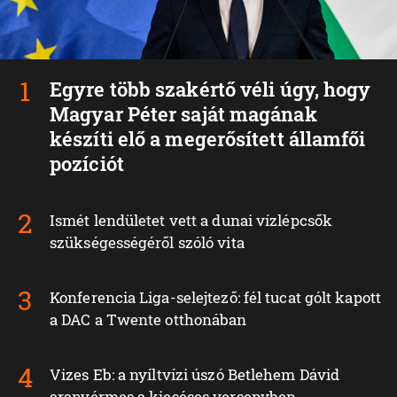
Egyre több szakértő véli úgy, hogy
Magyar Péter saját magának
készíti elő a megerősített államfői
pozíciót
Ismét lendületet vett a dunai vízlépcsők
szükségességéről szóló vita
Konferencia Liga-selejtező: fél tucat gólt kapott
a DAC a Twente otthonában
Vizes Eb: a nyíltvízi úszó Betlehem Dávid
aranyérmes a kieséses versenyben