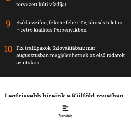
tervezett kúti vízdíjat
Szódásszifon, fekete-fehér TV, tárcsás telefon
– retro kiállítás Perbenyíkben
Fix traffipaxok Szlovákiában: már
augusztusban megjelenhetnek az első radarok
az utakon
Legfrissebb híreink a Külföld rovatban
KÜLFÖLD
Spanyolország szombattól ideiglenesen
Rovatok
visszaállítja a határellenőrzést az olasz
határon