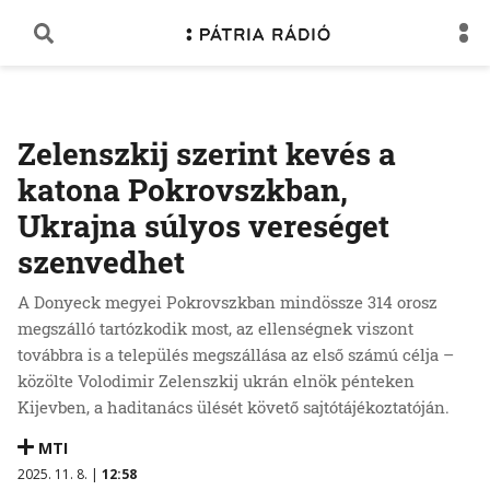
Zelenszkij szerint kevés a
katona Pokrovszkban,
Ukrajna súlyos vereséget
szenvedhet
A Donyeck megyei Pokrovszkban mindössze 314 orosz
megszálló tartózkodik most, az ellenségnek viszont
továbbra is a település megszállása az első számú célja –
közölte Volodimir Zelenszkij ukrán elnök pénteken
Kijevben, a haditanács ülését követő sajtótájékoztatóján.
MTI
2025. 11. 8. |
12:58