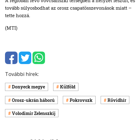
A régióban lévő vovcsanszki térségben a helyzet feszült, és
tovább súlyosbodhat az orosz csapatösszevonások miatt –
tette hozzá.
(MTI)
További hírek:
Donyeck megye
Külföld
Orosz-ukrán háború
Pokrovszk
Rövidhír
Volodimir Zelenszkij