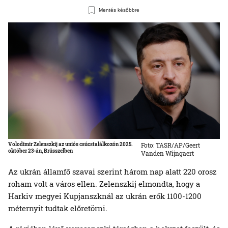
Mentés későbbre
Volodimir Zelenszkij az uniós csúcstalálkozón 2025.
Foto: TASR/AP/Geert
október 23-án, Brüsszelben
Vanden Wijngaert
Az ukrán államfő szavai szerint három nap alatt 220 orosz
roham volt a város ellen. Zelenszkij elmondta, hogy a
Harkiv megyei Kupjanszknál az ukrán erők 1100-1200
méternyit tudtak előretörni.