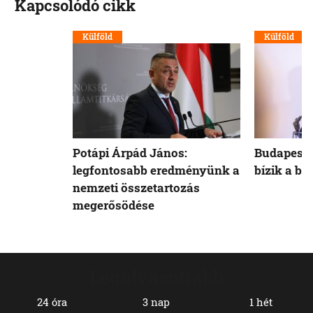
Kapcsolódó cikk
Külföld
Külföld
Potápi Árpád János:
Budapest 
legfontosabb eredményünk a
bízik a b
nemzeti összetartozás
megerősödése
Legolvasottabb
24 óra
3 nap
1 hét