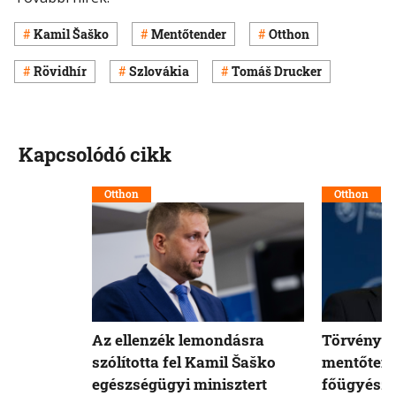
Kamil Šaško
Mentőtender
Otthon
Rövidhír
Szlovákia
Tomáš Drucker
Kapcsolódó cikk
Otthon
Otthon
Az ellenzék lemondásra
Törvényell
szólította fel Kamil Šaško
mentőtend
egészségügyi minisztert
főügyész