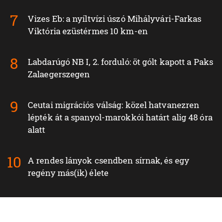
Vizes Eb: a nyíltvízi úszó Mihályvári-Farkas
Viktória ezüstérmes 10 km-en
Labdarúgó NB I, 2. forduló: öt gólt kapott a Paks
Zalaegerszegen
Ceutai migrációs válság: közel hatvanezren
lépték át a spanyol-marokkói határt alig 48 óra
alatt
A rendes lányok csendben sírnak, és egy
regény más(ik) élete