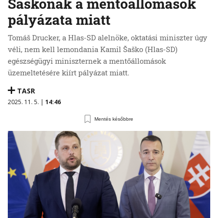
Šaškonak a mentőállomások
pályázata miatt
Tomáš Drucker, a Hlas-SD alelnöke, oktatási miniszter úgy
véli, nem kell lemondania Kamil Šaško (Hlas-SD)
egészségügyi miniszternek a mentőállomások
üzemeltetésére kiírt pályázat miatt.
TASR
2025. 11. 5. |
14:46
Mentés későbbre