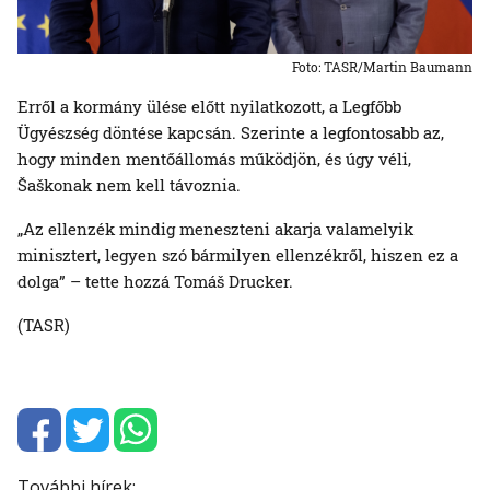
Foto: TASR/Martin Baumann
Erről a kormány ülése előtt nyilatkozott, a Legfőbb
Ügyészség döntése kapcsán. Szerinte a legfontosabb az,
hogy minden mentőállomás működjön, és úgy véli,
Šaškonak nem kell távoznia.
„Az ellenzék mindig meneszteni akarja valamelyik
minisztert, legyen szó bármilyen ellenzékről, hiszen ez a
dolga” – tette hozzá Tomáš Drucker.
(TASR)
További hírek: