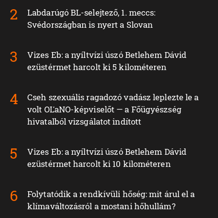
Labdarúgó BL-selejtező, 1. meccs:
Svédországban is nyert a Slovan
Vizes Eb: a nyíltvízi úszó Betlehem Dávid
ezüstérmet harcolt ki 5 kilométeren
Cseh szexuális ragadozó vadász leplezte le a
volt OĽaNO-képviselőt — a Főügyészség
hivatalból vizsgálatot indított
Vizes Eb: a nyíltvízi úszó Betlehem Dávid
ezüstérmet harcolt ki 10 kilométeren
Folytatódik a rendkívüli hőség: mit árul el a
klímaváltozásról a mostani hőhullám?