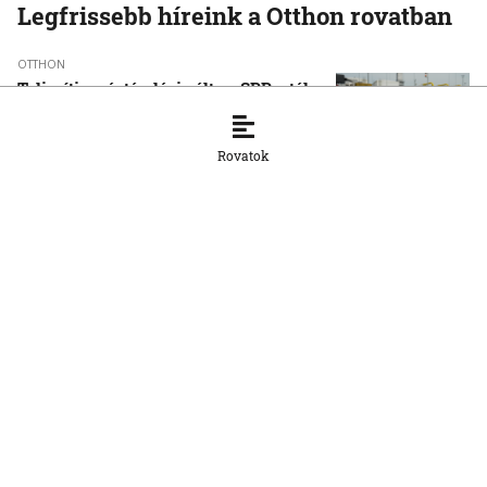
Legfrissebb híreink a Otthon rovatban
OTTHON
Teljesíti a gáztárolási célt az SPP a tél
előtt
5. 8. 2026, 17:45:03
Rovatok
OTTHON
Jövőre jöhet a családi kártya
Szlovákiában
5. 8. 2026, 17:38:02
OTTHON
Marian Kočnert bűnösnek mondta ki a
bíróság a Dóval- és a Bacsfa-ügyben
5. 8. 2026, 15:52:17
OTTHON
Az ellenzék szerint biztonsági
kockázatot jelenthetnek az új orosz