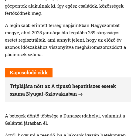
gócpontok alakulnak ki, így egész családok, közösségek
fertőződnek meg.
A leginkább érintett térség napjainkban Nagyszombat
megye, ahol 2025 januárja óta legalább 259 sárgaságos
esetet regisztráltak, ami annyit jelent, hogy az előző év
azonos időszakához viszonyítva megháromszorozódott a
páciensek száma.
Kapcsolódó cikk
Triplájára nőtt az A típusú hepatitiszes esetek
száma Nyugat-Szlovákiában
A betegek döntő többsége a Dunaszerdahelyi, valamint a
Galántai járásban él.
Arról, hogy mi a teendő, ha a lakosok igazán hatékonyan