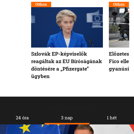
Otthon
Otthon
Szlovák EP-képviselők
Előzetesb
reagáltak az EU Bíróságának
Fico ellen
döntésére a „Pfizergate”
gyanúsíto
ügyben
Legolvasottabb
24 óra
3 nap
1 hét