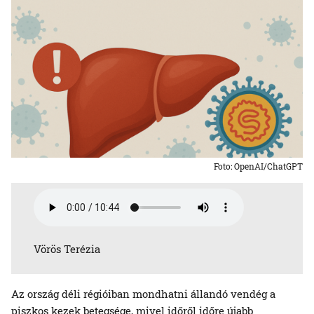
Foto: OpenAI/ChatGPT
Vörös Terézia
Az ország déli régióiban mondhatni állandó vendég a
piszkos kezek betegsége, mivel időről időre újabb