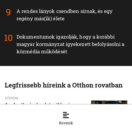
A rendes lányok csendben sírnak, és egy
regény más(ik) élete
Dokumentumok igazolják, hogy a korábbi
magyar kormányzat igyekezett befolyásolni a
közmédia működését
Legfrissebb híreink a Otthon rovatban
OTTHON
A szlovák cégeknek továbbra is
hiányoznak a képzett munkavállalók
8. 8. 2026, 15:39:35
Rovatok
OTTHON