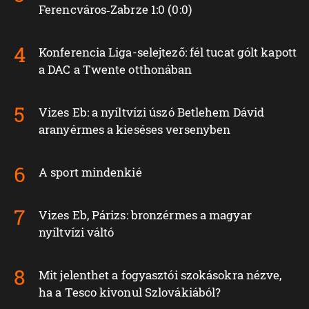
Ferencváros‑Zabrze 1:0 (0:0)
Konferencia Liga-selejtező: fél tucat gólt kapott
a DAC a Twente otthonában
Vizes Eb: a nyíltvízi úszó Betlehem Dávid
aranyérmes a kieséses versenyben
A sport mindenkié
Vizes Eb, Párizs: bronzérmes a magyar
nyíltvízi váltó
Mit jelenthet a fogyasztói szokásokra nézve,
ha a Tesco kivonul Szlovákiából?