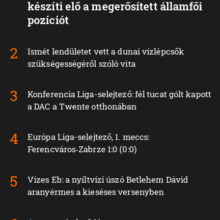
készíti elő a megerősített államfői
pozíciót
Ismét lendületet vett a dunai vízlépcsők
szükségességéről szóló vita
Konferencia Liga-selejtező: fél tucat gólt kapott
a DAC a Twente otthonában
Európa Liga-selejtező, 1. meccs:
Ferencváros‑Zabrze 1:0 (0:0)
Vizes Eb: a nyíltvízi úszó Betlehem Dávid
aranyérmes a kieséses versenyben