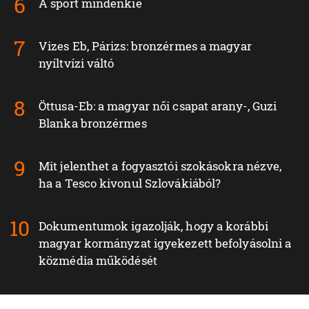
A sport mindenkié
Vizes Eb, Párizs: bronzérmes a magyar
nyíltvízi váltó
Öttusa-Eb: a magyar női csapat arany-, Guzi
Blanka bronzérmes
Mit jelenthet a fogyasztói szokásokra nézve,
ha a Tesco kivonul Szlovákiából?
Dokumentumok igazolják, hogy a korábbi
magyar kormányzat igyekezett befolyásolni a
közmédia működését