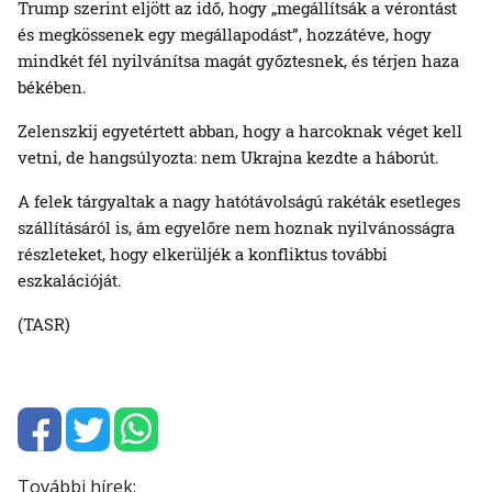
Trump szerint eljött az idő, hogy „megállítsák a vérontást
és megkössenek egy megállapodást”, hozzátéve, hogy
mindkét fél nyilvánítsa magát győztesnek, és térjen haza
békében.
Zelenszkij egyetértett abban, hogy a harcoknak véget kell
vetni, de hangsúlyozta: nem Ukrajna kezdte a háborút.
A felek tárgyaltak a nagy hatótávolságú rakéták esetleges
szállításáról is, ám egyelőre nem hoznak nyilvánosságra
részleteket, hogy elkerüljék a konfliktus további
eszkalációját.
(TASR)
További hírek: