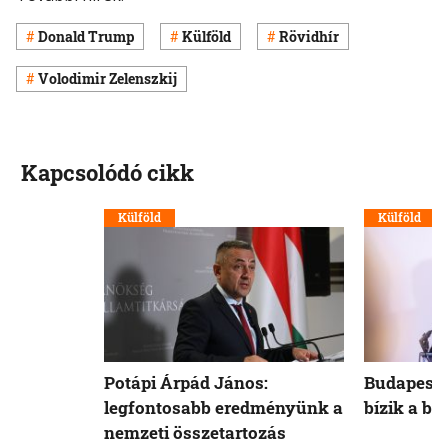
Donald Trump
Külföld
Rövidhír
Volodimir Zelenszkij
Kapcsolódó cikk
Külföld
Külföld
Potápi Árpád János:
Budapest 
legfontosabb eredményünk a
bízik a b
nemzeti összetartozás