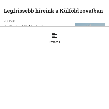
Legfrissebb híreink a Külföld rovatban
KÜLFÖLD
Az Európai Unió növelte az orosz
cseppfolyósított földgáz behozatalát
8. 8. 2026, 15:43:14
Rovatok
KÜLFÖLD
Afrika csökkentené függőségét a kínai
napelemes technológiától
8. 8. 2026, 15:33:20
KÜLFÖLD
Baka Andrást, a Legfelsőbb Bíróság
korábbi elnökét jelöli magyar
köztársasági elnöknek a Tisza párt
parlamenti frakciója
8. 8. 2026, 14:38:06