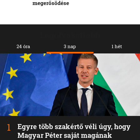
megerősödése
Legolvasottabb
24 óra
3 nap
1 hét
Egyre több szakértő véli úgy, hogy
Magyar Péter saját magának