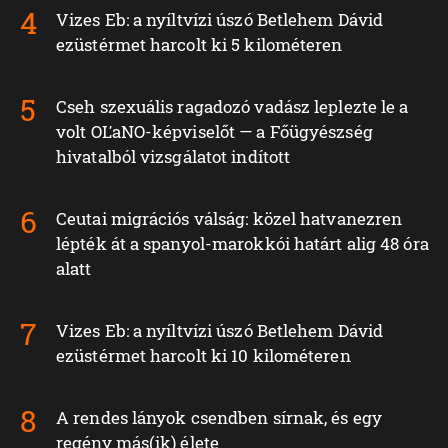
Vizes Eb: a nyíltvízi úszó Betlehem Dávid
ezüstérmet harcolt ki 5 kilométeren
Cseh szexuális ragadozó vadász leplezte le a
volt OĽaNO-képviselőt — a Főügyészség
hivatalból vizsgálatot indított
Ceutai migrációs válság: közel hatvanezren
lépték át a spanyol-marokkói határt alig 48 óra
alatt
Vizes Eb: a nyíltvízi úszó Betlehem Dávid
ezüstérmet harcolt ki 10 kilométeren
A rendes lányok csendben sírnak, és egy
regény más(ik) élete