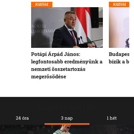
Külföld
Külföld
Potápi Árpád János:
Budapest 
legfontosabb eredményünk a
bízik a b
nemzeti összetartozás
megerősödése
Legolvasottabb
24 óra
3 nap
1 hét