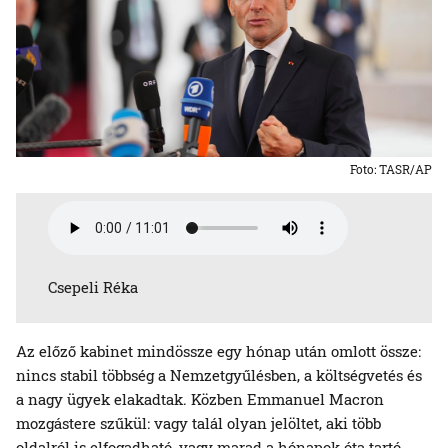
Foto: TASR/AP
Csepeli Réka
Az előző kabinet mindössze egy hónap után omlott össze:
nincs stabil többség a Nemzetgyűlésben, a költségvetés és
a nagy ügyek elakadtak. Közben Emmanuel Macron
mozgástere szűkül: vagy talál olyan jelöltet, aki több
oldalról is elfogadható, vagy marad a hónapok óta tartó