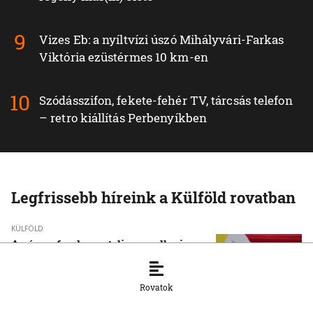
Vizes Eb: a nyíltvízi úszó Mihályvári-Farkas
Viktória ezüstérmes 10 km-en
Szódásszifon, fekete-fehér TV, tárcsás telefon
– retro kiállítás Perbenyíkben
Legfrissebb híreink a Külföld rovatban
KÜLFÖLD
A pápa a fundamentalizmus elleni
kiállásra szólította a fiatalokat
6. 8. 2026, 17:22:16
Rovatok
KÜLFÖLD