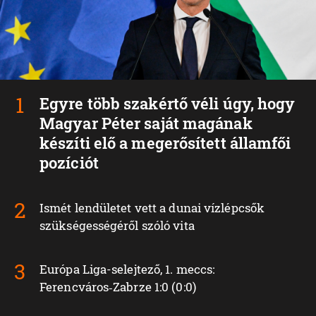
Egyre több szakértő véli úgy, hogy
Magyar Péter saját magának
készíti elő a megerősített államfői
pozíciót
Ismét lendületet vett a dunai vízlépcsők
szükségességéről szóló vita
Európa Liga-selejtező, 1. meccs:
Ferencváros‑Zabrze 1:0 (0:0)