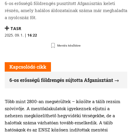
6-os erősségű földrengés pusztított Afganisztán keleti
részén, amely halálos áldozatainak száma már meghaladta
a nyolcszáz főt.
TASR
2025. 09. 1. |
16:22
Mentés későbbre
Kapcsolódó cikk
6-os erősségű földrengés sújtotta Afganisztánt
Több mint 2800-an megsérültek – közölte a tálib rezsim
szóvivője. A mentőalakulatok igyekeznek eljutni a
nehezen megközelíthető hegyvidéki térségekbe, de a
halottak száma várhatóan tovább emelkedik. A tálib
hatóságok és az ENSZ közösen indítottak mentési