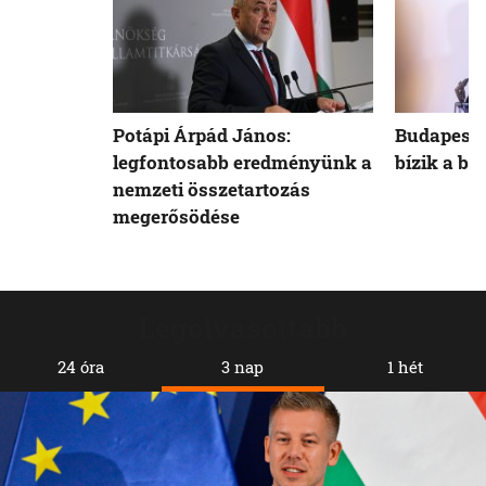
Potápi Árpád János:
Budapest 
legfontosabb eredményünk a
bízik a b
nemzeti összetartozás
megerősödése
Legolvasottabb
24 óra
3 nap
1 hét