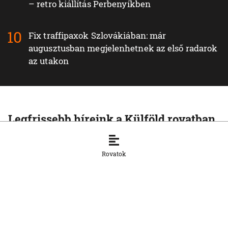
– retro kiállítás Perbenyíkben
Fix traffipaxok Szlovákiában: már
augusztusban megjelenhetnek az első radarok
az utakon
Legfrissebb híreink a Külföld rovatban
KÜLFÖLD
Spanyolország szombattól ideiglenesen
Rovatok
visszaállítja a határellenőrzést az olasz
határon
8. 8. 2026, 9:44:20
KÜLFÖLD
A napfogyatkozás az áramtermelés