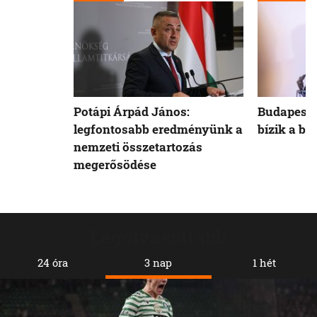
Potápi Árpád János:
Budapest 
legfontosabb eredményünk a
bízik a b
nemzeti összetartozás
megerősödése
Legolvasottabb
24 óra
3 nap
1 hét