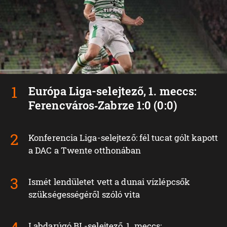
Európa Liga-selejtező, 1. meccs:
Ferencváros‑Zabrze 1:0 (0:0)
Konferencia Liga-selejtező: fél tucat gólt kapott
a DAC a Twente otthonában
Ismét lendületet vett a dunai vízlépcsők
szükségességéről szóló vita
Labdarúgó BL-selejtező, 1. meccs: