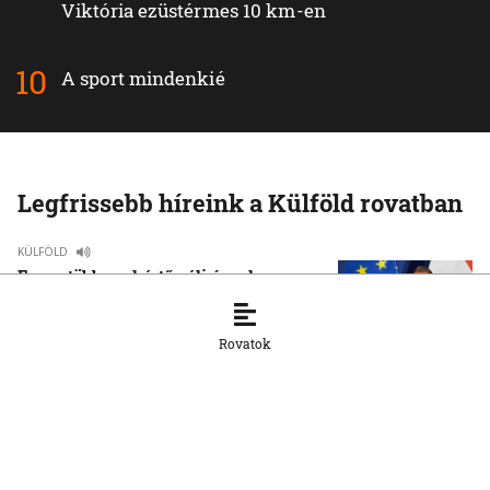
Viktória ezüstérmes 10 km-en
A sport mindenkié
Legfrissebb híreink a Külföld rovatban
KÜLFÖLD
Egyre több szakértő véli úgy, hogy
Magyar Péter saját magának készíti elő
a megerősített államfői pozíciót
Rovatok
7. 8. 2026, 11:14:11
KÜLFÖLD
Kis Benedek József: A NATO sok téren
elavult, de nincs alternatívája
7. 8. 2026, 10:37:14