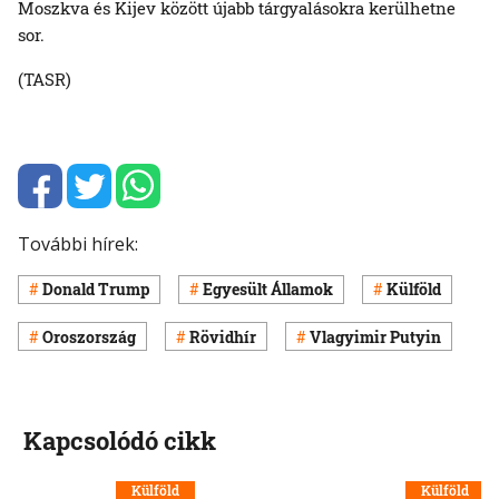
Moszkva és Kijev között újabb tárgyalásokra kerülhetne
sor.
(TASR)
További hírek:
Donald Trump
Egyesült Államok
Külföld
Oroszország
Rövidhír
Vlagyimir Putyin
Kapcsolódó cikk
Külföld
Külföld