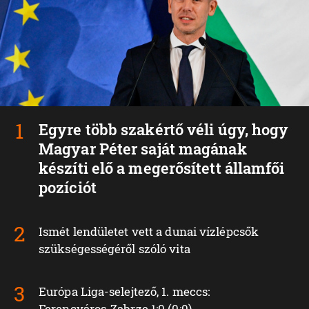
Egyre több szakértő véli úgy, hogy
Magyar Péter saját magának
készíti elő a megerősített államfői
pozíciót
Ismét lendületet vett a dunai vízlépcsők
szükségességéről szóló vita
Európa Liga-selejtező, 1. meccs:
Ferencváros‑Zabrze 1:0 (0:0)