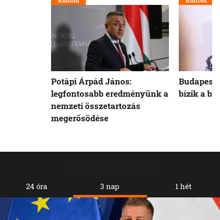
Külföld
Külföld
Potápi Árpád János:
Budapest 
legfontosabb eredményünk a
bízik a b
nemzeti összetartozás
megerősödése
Legolvasottabb
24 óra
3 nap
1 hét