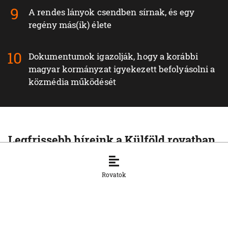
A rendes lányok csendben sírnak, és egy
regény más(ik) élete
Dokumentumok igazolják, hogy a korábbi
magyar kormányzat igyekezett befolyásolni a
közmédia működését
Legfrissebb híreink a Külföld rovatban
KÜLFÖLD
Az Európai Unió növelte az orosz
Rovatok
cseppfolyósított földgáz behozatalát
8. 8. 2026, 15:43:14
KÜLFÖLD