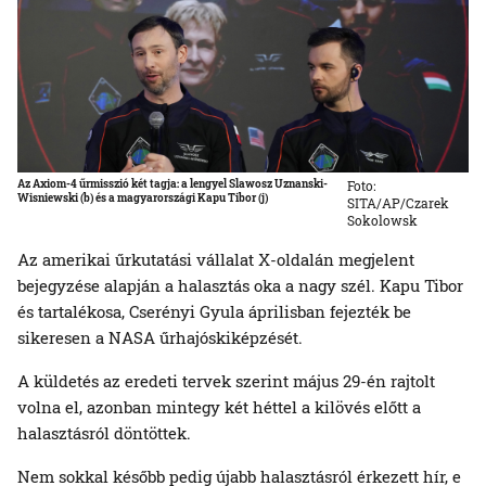
Az Axiom-4 űrmisszió két tagja: a lengyel Slawosz Uznanski-
Foto:
Wisniewski (b) és a magyarországi Kapu Tibor (j)
SITA/AP/Czarek
Sokolowsk
Az amerikai űrkutatási vállalat X-oldalán megjelent
bejegyzése alapján a halasztás oka a nagy szél. Kapu Tibor
és tartalékosa, Cserényi Gyula áprilisban fejezték be
sikeresen a NASA űrhajóskiképzését.
A küldetés az eredeti tervek szerint május 29-én rajtolt
volna el, azonban mintegy két héttel a kilövés előtt a
halasztásról döntöttek.
Nem sokkal később pedig újabb halasztásról érkezett hír, e