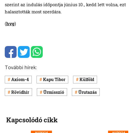
szerint az indulás időpontja június 10., kedd lett volna, ezt
halasztották most szerdára.
(
hvg
)
További hírek:
Axiom-4
Kapu Tibor
Külföld
Rövidhír
Űrmisszió
Űrutazás
Kapcsolódó cikk