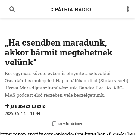
„Ha csendben maradunk,
akkor bármit megtehetnek
velünk”
Két egymást követő évben is elnyerte a szlovákiai
Oscarként is emlegetett Nap a hálóban-díjat (Slnko v sieti)
Jászai Mari-díjas színművészünk, Bandor Éva. Az ARC-
MÁS podcast első részében vele beszélgettünk.
Jakubecz László
2025. 05. 14. |
11:44
Mentés későbbre
https://open.spotify.com/episode/1bp6hwBLhcn7fjX9FkTlP