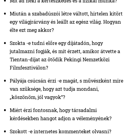
Mit ad neki a kertészkedés és a fizikai munka?
Miután a szabadúszói létre váltott, hirtelen kitört
egy világjrárvány és leállt az egész világ. Hogyan
élte ezt meg akkor?
Szokta -e tudni előre egy díjátadón, hogy
jutalmazni fogják, és mit érzett, amikor átvette a
Tientan-díjat az ötödik Pekingi Nemzetközi
Filmfesztiválon?
Pályája csúcsán érzi -e magát, s művészként mire
van szüksége, hogy azt tudja mondani,
„köszönöm, jól vagyok“?
Miért érzi fontosnak, hogy társadalmi
kérdésekben hangot adjon a véleményének?
Szokott -e internetes kommenteket olvasni?