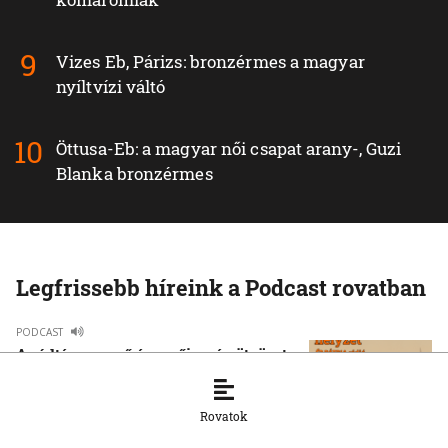
Vizes Eb, Párizs: bronzérmes a magyar
nyíltvízi váltó
Öttusa-Eb: a magyar női csapat arany-, Guzi
Blanka bronzérmes
Legfrissebb híreink a Podcast rovatban
PODCAST
A rúdtánc az erő és a nőiesség ötvözete
3. 8. 2026, 12:18:17
Rovatok
PODCAST