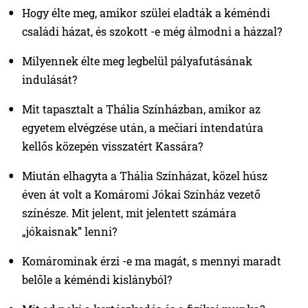
Hogy élte meg, amikor szülei eladták a kéméndi
családi házat, és szokott -e még álmodni a házzal?
Milyennek élte meg legbelül pályafutásának
indulását?
Mit tapasztalt a Thália Színházban, amikor az
egyetem elvégzése után, a mečiari intendatúra
kellős közepén visszatért Kassára?
Miután elhagyta a Thália Színházat, közel húsz
éven át volt a Komáromi Jókai Színház vezető
színésze. Mit jelent, mit jelentett számára
„jókaisnak” lenni?
Komárominak érzi -e ma magát, s mennyi maradt
belőle a kéméndi kislányból?