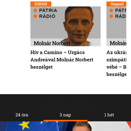
Külföld
Nappali
Hív a Camino – Urgács
Az ukráno
Andreával Molnár Norbert
szimpátiat
beszélget
vébé – Bőd
beszélget
Legolvasottabb
24 óra
3 nap
1 hét