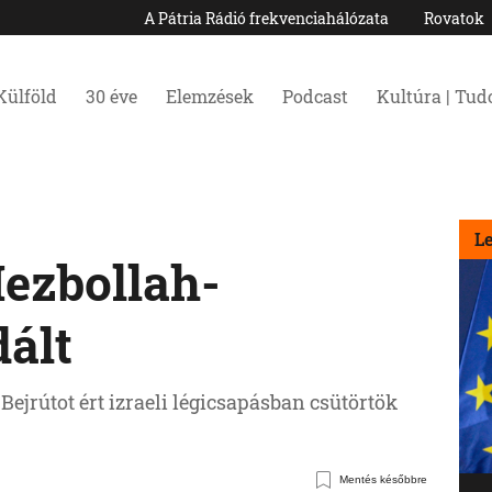
A Pátria Rádió frekvenciahálózata
Rovatok
Külföld
30 éve
Elemzések
Podcast
Kultúra | Tu
L
Hezbollah-
dált
ejrútot ért izraeli légicsapásban csütörtök
Mentés későbbre