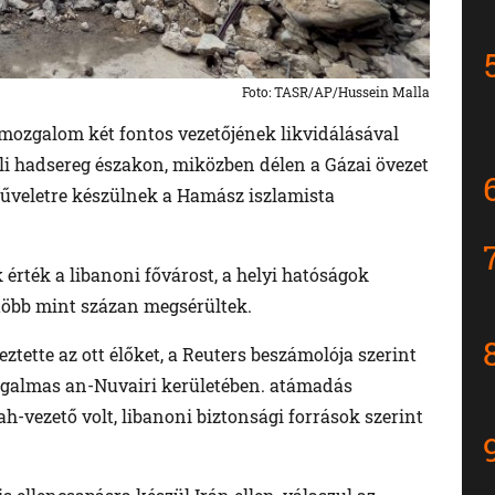
Foto: TASR/AP/Hussein Malla
 mozgalom két fontos vezetőjének likvidálásával
eli hadsereg északon, miközben délen a Gázai övezet
űveletre készülnek a Hamász iszlamista
 érték a libanoni fővárost, a helyi hatóságok
több mint százan megsérültek.
ztette az ott élőket, a Reuters beszámolója szerint
orgalmas an-Nuvairi kerületében. atámadás
h-vezető volt, libanoni biztonsági források szerint