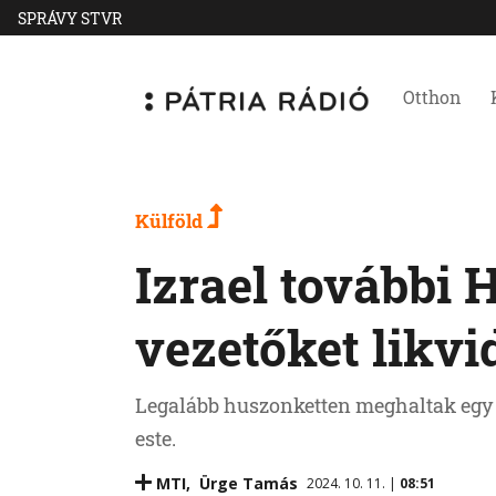
SPRÁVY STVR
Otthon
Külföld
Izrael további 
vezetőket likvi
Legalább huszonketten meghaltak egy B
este.
MTI
,
Ürge Tamás
2024. 10. 11. |
08:51