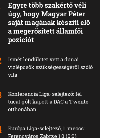
Egyre több szakértő véli
úgy, hogy Magyar Péter
saját magának készíti elő
a megerősített államfői
pozíciót
Ismét lendületet vett a dunai
vízlépcsők szükségességéről szóló
vita
Konferencia Liga-selejtező: fél
tucat gólt kapott a DAC a Twente
otthonában
Európa Liga-selejtező, 1. meccs:
Ferencváros‑Zabrze 1:0 (0:0)