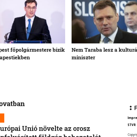
est főpolgármestere bízik
Nem Taraba lesz a kulturá
apestiekben
miniszter
rovatban
d
Impr
STVR
urópai Unió növelte az orosz
Copyri