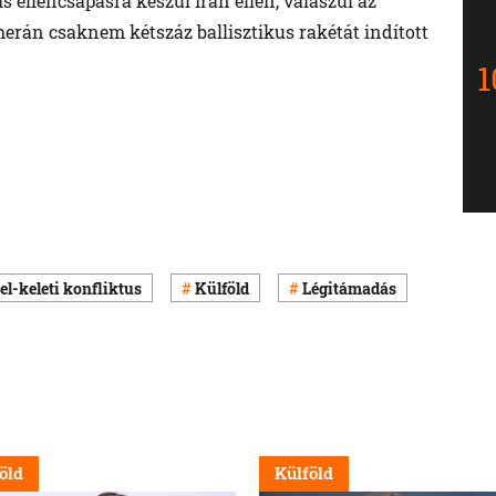
 ellencsapásra készül Irán ellen, válaszul az
erán csaknem kétszáz ballisztikus rakétát indított
l-keleti konfliktus
Külföld
Légitámadás
öld
Külföld