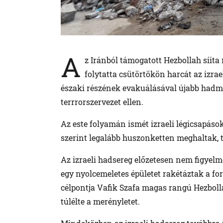
A
z Iránból támogatott Hezbollah síita
folytatta csütörtökön harcát az izra
északi részének evakuálásával újabb hadm
terrrorszervezet ellen.
Az este folyamán ismét izraeli légicsapások
szerint legalább huszonketten meghaltak, 
Az izraeli hadsereg előzetesen nem figyelme
egy nyolcemeletes épületet rakétáztak a f
célpontja Vafik Szafa magas rangú Hezbolla
túlélte a merényletet.