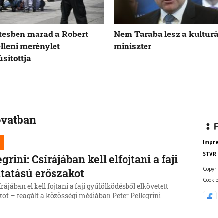
tesben marad a Robert
Nem Taraba lesz a kulturá
elleni merénylet
miniszter
sítottja
ovatban
Impr
STVR
egrini: Csírájában kell elfojtani a faji
Copyri
ttatású erőszakot
Cookie
rájában el kell fojtani a faji gyűlölködésből elkövetett
ot – reagált a közösségi médiában Peter Pellegrini
 a külföldiek ellen elkövetett nyitrai támadásra.
6, 16:45:55