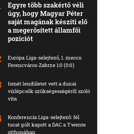
Egyre több szakértő véli
úgy, hogy Magyar Péter
saját magának készíti elő
a megerősített államfői
pozíciót
Európa Liga-selejtező, 1. meccs:
Ferencváros‑Zabrze 1:0 (0:0)
Ismét lendületet vett a dunai
vízlépcsők szükségességéről szóló
vita
Konferencia Liga-selejtező: fél
tucat gólt kapott a DAC a Twente
otthonában