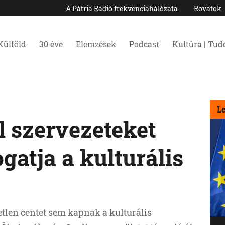
A Pátria Rádió frekvenciahálózata
Rovatok
Külföld
30 éve
Elemzések
Podcast
Kultúra | Tu
L
l szervezeteket
atja a kulturális
etlen centet sem kapnak a kulturális