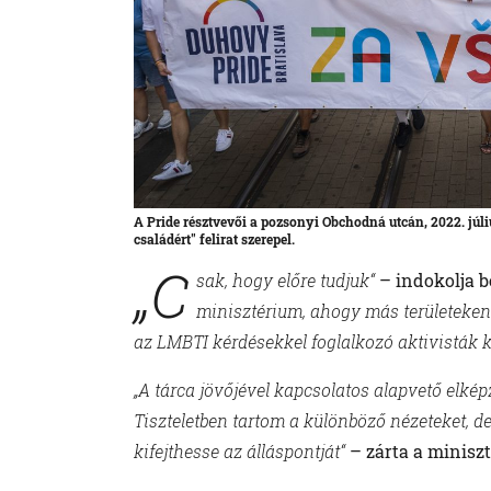
A Pride résztvevői a pozsonyi Obchodná utcán, 2022. jú
családért" felirat szerepel.
„C
sak, hogy előre tudjuk“
– indokolja b
minisztérium, ahogy más területeken i
az LMBTI kérdésekkel foglalkozó aktivisták 
„A tárca jövőjével kapcsolatos alapvető elké
Tiszteletben tartom a különböző nézeteket, 
kifejthesse az álláspontját“
– zárta a miniszt