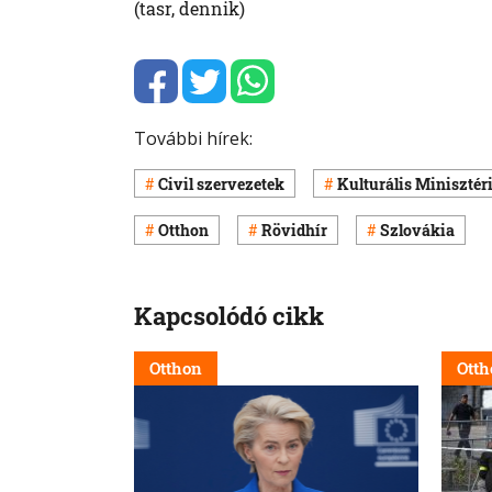
(tasr, dennik)
További hírek:
Civil szervezetek
Kulturális Miniszté
Otthon
Rövidhír
Szlovákia
Kapcsolódó cikk
Otthon
Otth