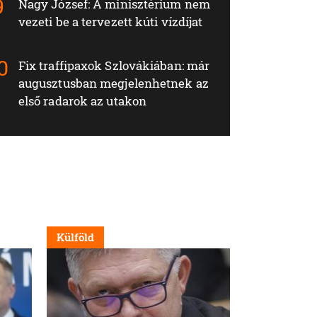
Nagy József: A minisztérium nem
vezeti be a tervezett kúti vízdíjat
Fix traffipaxok Szlovákiában: már
augusztusban megjelenhetnek az
első radarok az utakon
Külföld
Nappali