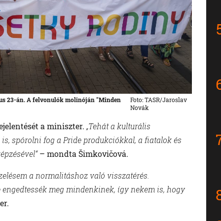
lius 23-án. A felvonulók molinóján "Minden
Foto: TASR/Jaroslav
Novák
ejelentését a miniszter.
„Tehát a kulturális
s, spórolni fog a Pride produkciókkal, a fiatalok és
képzésével“
– mondta Šimkovičová.
pzelésem a normalitáshoz való visszatérés.
de engedtessék meg mindenkinek, így nekem is, hogy
er.