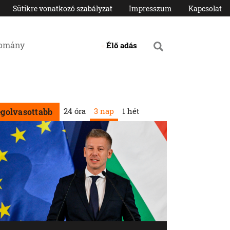
Sütikre vonatkozó szabályzat
Impresszum
Kapcsolat
domány
Élő adás
24 óra
3 nap
1 hét
egolvasottabb