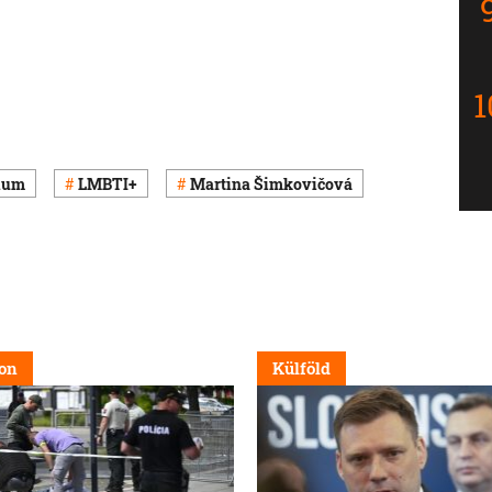
rium
LMBTI+
Martina Šimkovičová
on
Külföld