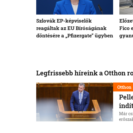
Szlovák EP-képviselők
Előze
reagáltak az EU Bíróságának
Fico 
döntésére a „Pfizergate” ügyben
gyanú
Legfrissebb híreink a Otthon r
Otthon
Pell
indí
Már csí
erőszak
államfő
7. 8. 202