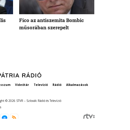
lis
Fico az antiszemita Bombic
Meddig tart 
műsorában szerepelt
rögzített ta
szavatosság
esszum
Videótár
Televízió
Rádió
Alkalmazások
ght © 2026 STVR – Szlovák Rádió és Televízió
s