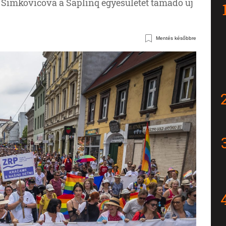
a Šimkovičová a Saplinq egyesületet támadó új
Mentés későbbre