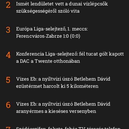
Ismét lendületet vett a dunai vízlépcsők
szükségességéről szóló vita
Európa Liga-selejtező, 1. meccs:
Ferencváros‑Zabrze 1:0 (0:0)
Konferencia Liga-selejtező: fél tucat gólt kapott
a DAC a Twente otthonában
Vizes Eb: a nyíltvízi úszó Betlehem Dávid
ezüstérmet harcolt ki 5 kilométeren
Vizes Eb: a nyíltvízi úszó Betlehem Dávid
aranyérmes a kieséses versenyben
Szódásszifon, fekete-fehér TV, tárcsás telefon