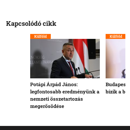
Kapcsolódó cikk
Külföld
Külföld
Potápi Árpád János:
Budapest 
legfontosabb eredményünk a
bízik a b
nemzeti összetartozás
megerősödése