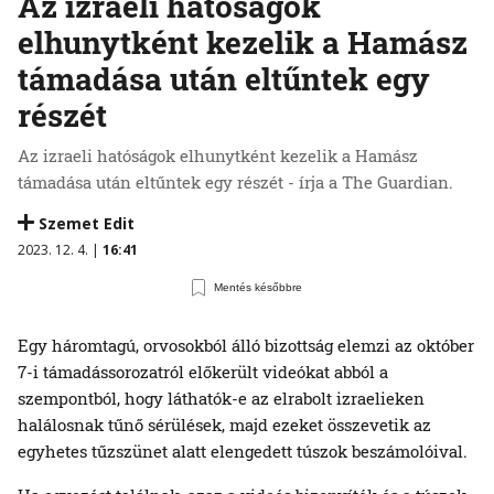
Az izraeli hatóságok
elhunytként kezelik a Hamász
támadása után eltűntek egy
részét
Az izraeli hatóságok elhunytként kezelik a Hamász
támadása után eltűntek egy részét - írja a The Guardian.
Szemet Edit
2023. 12. 4. |
16:41
Mentés későbbre
Egy háromtagú, orvosokból álló bizottság elemzi az október
7-i támadássorozatról előkerült videókat abból a
szempontból, hogy láthatók-e az elrabolt izraelieken
halálosnak tűnő sérülések, majd ezeket összevetik az
egyhetes tűzszünet alatt elengedett túszok beszámolóival.