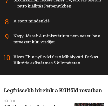
– retro kiállítás Perbenyíkben
A sport mindenkié
Nagy József: A minisztérium nem vezeti be a
tervezett kúti vízdíjat
Vizes Eb: a nyíltvízi úszó Mihályvári-Farkas
Viktória ezüstérmes 5 kilométeren
Legfrissebb híreink a Külföld rovatban
KÜLFÖLD
A Rijád vezette koalíció nem fogja