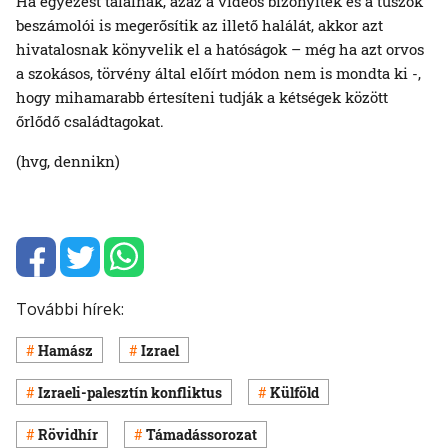
Ha egyezést találnak, azaz a videós bizonyíték és a túszok
beszámolói is megerősítik az illető halálát, akkor azt
hivatalosnak könyvelik el a hatóságok – még ha azt orvos
a szokásos, törvény által előírt módon nem is mondta ki -,
hogy mihamarabb értesíteni tudják a kétségek között
őrlődő családtagokat.
(hvg, dennikn)
További hírek:
Hamász
Izrael
Izraeli-palesztín konfliktus
Külföld
Rövidhír
Támadássorozat