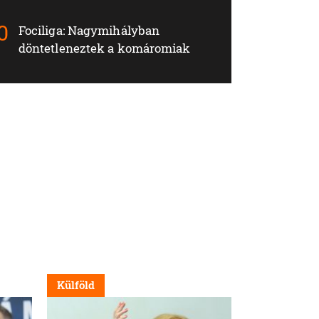
Fociliga: Nagymihályban
döntetleneztek a komáromiak
Külföld
Külföld