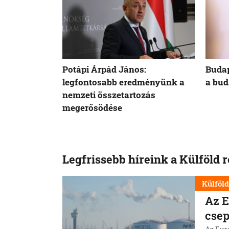
Potápi Árpád János:
Budap
legfontosabb eredményünk a
a bud
nemzeti összetartozás
megerősödése
Legfrissebb híreink a Külföld 
Külföl
Az E
csep