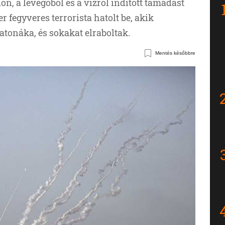
ön, a levegőből és a vízről indított támadást
er fegyveres terrorista hatolt be, akik
katonáka, és sokakat elraboltak.
Mentés későbbre