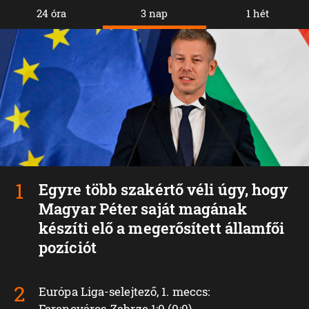
24 óra
3 nap
1 hét
Egyre több szakértő véli úgy, hogy
Magyar Péter saját magának
készíti elő a megerősített államfői
pozíciót
Európa Liga-selejtező, 1. meccs:
Ferencváros‑Zabrze 1:0 (0:0)