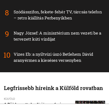
Szódásszifon, fekete-fehér TV, tárcsás telefon
– retro kiállítás Perbenyíkben
Nagy József: A minisztérium nem vezeti be a
tervezett kúti vízdíjat
Vizes Eb: a nyíltvízi úszó Betlehem Dávid
aranyérmes a kieséses versenyben
Legfrissebb híreink a Külföld rovatban
KÜLFÖLD
A Rijád vezette koalíció nem fogja