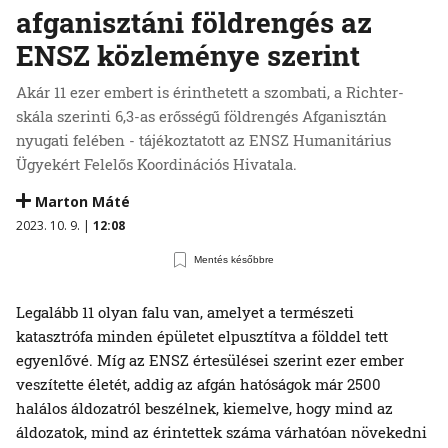
afganisztáni földrengés az
ENSZ közleménye szerint
Akár 11 ezer embert is érinthetett a szombati, a Richter-
skála szerinti 6,3-as erősségű földrengés Afganisztán
nyugati felében - tájékoztatott az ENSZ Humanitárius
Ügyekért Felelős Koordinációs Hivatala.
Marton Máté
2023. 10. 9. |
12:08
Mentés későbbre
Legalább 11 olyan falu van, amelyet a természeti
katasztrófa minden épületet elpusztítva a földdel tett
egyenlővé. Míg az ENSZ értesülései szerint ezer ember
veszítette életét, addig az afgán hatóságok már 2500
halálos áldozatról beszélnek, kiemelve, hogy mind az
áldozatok, mind az érintettek száma várhatóan növekedni