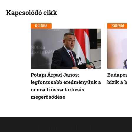
Kapcsolódó cikk
Külföld
Külföld
Potápi Árpád János:
Budapest 
legfontosabb eredményünk a
bízik a b
nemzeti összetartozás
megerősödése
Legolvasottabb