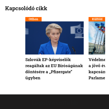
Kapcsolódó cikk
Otthon
Külföld
Szlovák EP-képviselők
Védelmet 
reagáltak az EU Bíróságának
a jövő évi
döntésére a „Pfizergate”
kapcsán a
ügyben
Parlamen
Legolvasottabb