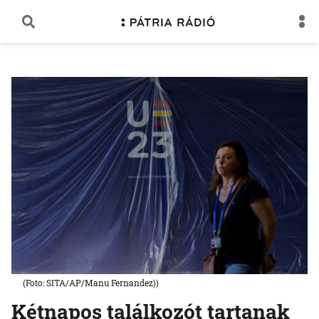
(Foto: SITA/AP/Manu Fernandez))
Kétnapos találkozót tartanak