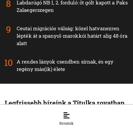
Labdarúgó NB I, 2. forduló: öt gólt kapott a Paks
Zalaegerszegen
Ceutai migrációs válság: közel hatvanezren
lépték át a spanyol-marokkói határt alig 48 óra
alatt
A rendes lányok csendben sírnak, és egy
regény más(ik) élete
Legfrissebb híreink a Titulka rovatban
TITULKA
Európa Liga-selejtező, 1. meccs:
Rovatok
Ferencváros‑Zabrze 1:0 (0:0)