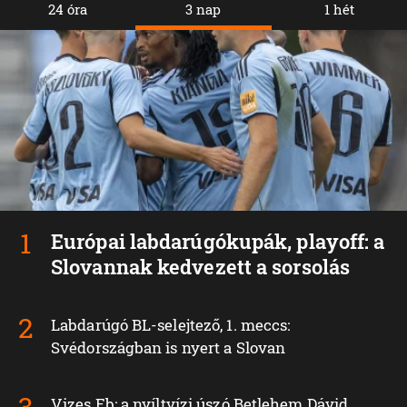
24 óra
3 nap
1 hét
Európai labdarúgókupák, playoff: a
Slovannak kedvezett a sorsolás
Labdarúgó BL-selejtező, 1. meccs:
Svédországban is nyert a Slovan
Vizes Eb: a nyíltvízi úszó Betlehem Dávid