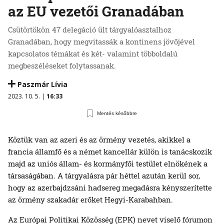
az EU vezetői Granadában
Csütörtökön 47 delegáció ült tárgyalóasztalhoz
Granadában, hogy megvitassák a kontinens jövőjével
kapcsolatos témákat és két- valamint többoldalú
megbeszéléseket folytassanak.
Paszmár Lívia
2023. 10. 5. |
16:33
Mentés későbbre
Köztük van az azeri és az örmény vezetés, akikkel a
francia államfő és a német kancellár külön is tanácskozik
majd az uniós állam- és kormányfői testület elnökének a
társaságában. A tárgyalásra pár héttel azután kerül sor,
hogy az azerbajdzsáni hadsereg megadásra kényszerítette
az örmény szakadár erőket Hegyi-Karabahban.
Az Európai Politikai Közösség (EPK) nevet viselő fórumon