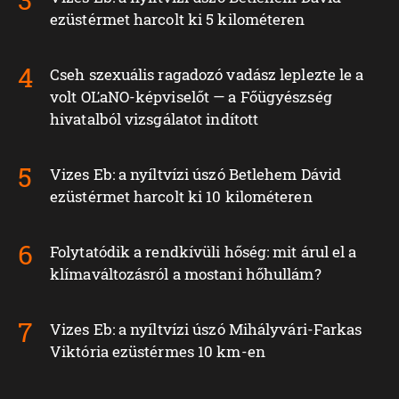
ezüstérmet harcolt ki 5 kilométeren
Cseh szexuális ragadozó vadász leplezte le a
volt OĽaNO-képviselőt — a Főügyészség
hivatalból vizsgálatot indított
Vizes Eb: a nyíltvízi úszó Betlehem Dávid
ezüstérmet harcolt ki 10 kilométeren
Folytatódik a rendkívüli hőség: mit árul el a
klímaváltozásról a mostani hőhullám?
Vizes Eb: a nyíltvízi úszó Mihályvári-Farkas
Viktória ezüstérmes 10 km-en