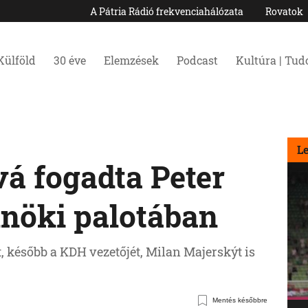
A Pátria Rádió frekvenciahálózata
Rovatok
Külföld
30 éve
Elemzések
Podcast
Kultúra | Tu
L
á fogadta Peter
elnöki palotában
t, később a KDH vezetőjét, Milan Majerskýt is
Mentés későbbre