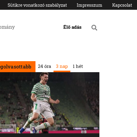
Sütikre vonatkozó szabályzat
Impresszum
Kapcsolat
domány
Élő adás
24 óra
3 nap
1 hét
egolvasottabb