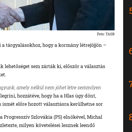
Foto: TASR
ni a tárgyalásokhoz, hogy a kormány létrejöjjön –
ik lehetőséget sem zárták ki, először a választás
et.
agyunk, amely nélkül nem jöhet létre semmilyen
egrini, hozzátéve, hogy ha a Hlas úgy dönt,
s ismét előre hozott választásra kerülhetne sor
a Progresszív Szlovákia (PS) elnökével, Michal
zletezte, milyen követelései lesznek leendő