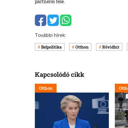
partnerei felé.
További hírek:
Belpolitika
Otthon
Rövidhír
Kapcsolódó cikk
Otthon
Otth