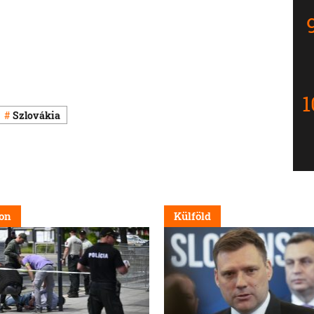
Szlovákia
on
Külföld