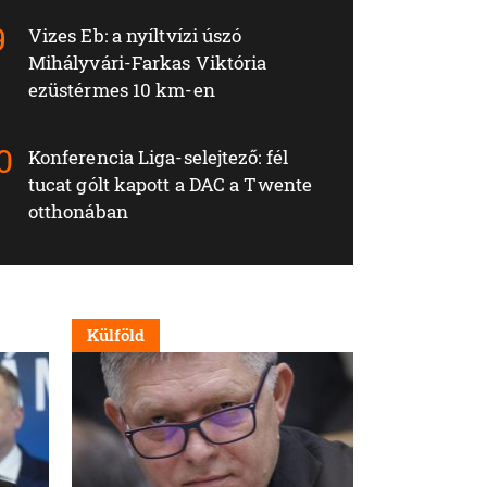
Vizes Eb: a nyíltvízi úszó
Mihályvári-Farkas Viktória
ezüstérmes 10 km-en
Konferencia Liga-selejtező: fél
tucat gólt kapott a DAC a Twente
otthonában
Külföld
Nappali