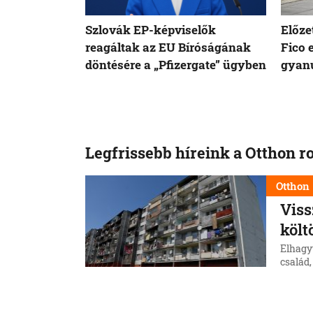
Szlovák EP-képviselők
Előze
reagáltak az EU Bíróságának
Fico 
döntésére a „Pfizergate” ügyben
gyanú
Legfrissebb híreink a Otthon r
Otthon
Viss
költ
Elhagy
család,
telepr
község
6. 8. 202