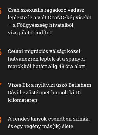
Cseh szexuális ragadozó vadász
leplezte le a volt OĽaNO-képviselőt
— a Főügyészség hivatalból
vizsgálatot indított
Ceutai migrációs válság: közel
hatvanezren lépték át a spanyol-
marokkói határt alig 48 óra alatt
Vizes Eb: a nyíltvízi úszó Betlehem
Dávid ezüstérmet harcolt ki 10
kilométeren
A rendes lányok csendben sírnak,
és egy regény más(ik) élete