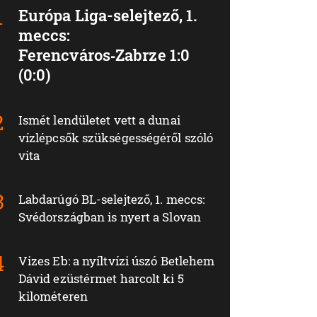
Európa Liga-selejtező, 1.
meccs:
Ferencváros‑Zabrze 1:0
(0:0)
Ismét lendületet vett a dunai
vízlépcsők szükségességéről szóló
vita
Labdarúgó BL-selejtező, 1. meccs:
Svédországban is nyert a Slovan
Vizes Eb: a nyíltvízi úszó Betlehem
Dávid ezüstérmet harcolt ki 5
kilométeren