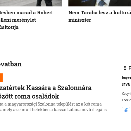
tesben marad a Robert
Nem Taraba lesz a kulturá
elleni merénylet
miniszter
sítottja
ovatban
Impr
STVR
zatértek Kassára a Szalonnára
Copyri
özött roma családok
Cookie
ta a magyarországi Szalonna települést az a két roma
 amely az elmúlt hetekben a kassai Lubina nevű illegális
ől költözött a Borsod-Abaúj-Zemplén vármegyei
be.
6, 17:19:39