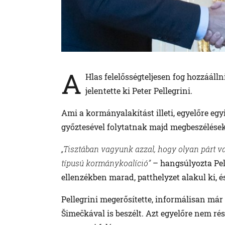
A
Hlas felelősségteljesen fog hozzááll
jelentette ki Peter Pellegrini.
Ami a kormányalakítást illeti, egyelőre egy
győztesével folytatnak majd megbeszélések
„Tisztában vagyunk azzal, hogy olyan párt v
típusú kormánykoalíció”
– hangsúlyozta Pell
ellenzékben marad, patthelyzet alakul ki, é
Pellegrini megerősítette, informálisan már 
Šimečkával is beszélt. Azt egyelőre nem rés