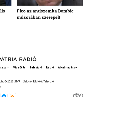
lis
Fico az antiszemita Bombic
Meddig tart 
műsorában szerepelt
rögzített ta
szavatosság
esszum
Videótár
Televízió
Rádió
Alkalmazások
ght © 2026 STVR – Szlovák Rádió és Televízió
s