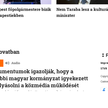
est főpolgármestere bízik
Nem Taraba lesz a kulturá
apestiekben
miniszter
rovatban
d
Audio
Impr
STVR
umentumok igazolják, hogy a
Copyri
bbi magyar kormányzat igyekezett
Cookie
lyásolni a közmédia működését
ar közmédia megbízott vezetése nyilvánosságra hozta
 a belső dokumentumokat, amelyek bizonyítják, hogy a
Távirati Irodánál éveken át politikai utasítások alapján
lálták a híreket.
6, 14:16:40