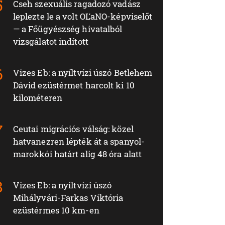
Cseh szexuális ragadozó vadász
leplezte le a volt OĽaNO-képviselőt
— a Főügyészség hivatalból
vizsgálatot indított
Vizes Eb: a nyíltvízi úszó Betlehem
Dávid ezüstérmet harcolt ki 10
kilométeren
Ceutai migrációs válság: közel
hatvanezren lépték át a spanyol-
marokkói határt alig 48 óra alatt
Vizes Eb: a nyíltvízi úszó
Mihályvári-Farkas Viktória
ezüstérmes 10 km-en