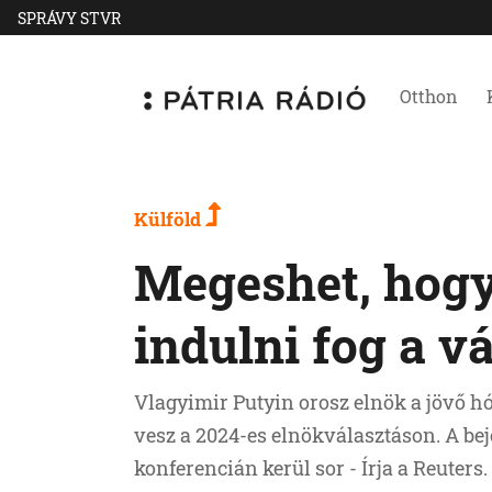
SPRÁVY STVR
Otthon
Külföld
Megeshet, hogy
indulni fog a v
Vlagyimir Putyin orosz elnök a jövő h
vesz a 2024-es elnökválasztáson. A be
konferencián kerül sor - Írja a Reuters.