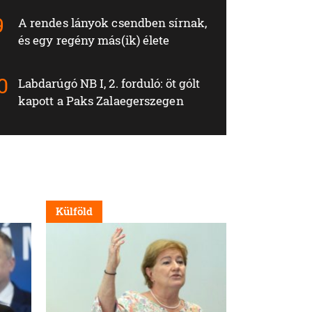
A rendes lányok csendben sírnak,
és egy regény más(ik) élete
Labdarúgó NB I, 2. forduló: öt gólt
kapott a Paks Zalaegerszegen
Külföld
Külföld