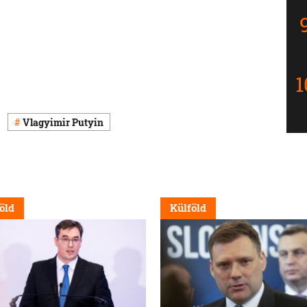
Vlagyimir Putyin
öld
Külföld