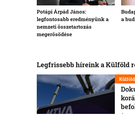
Potápi Árpád János:
Budap
legfontosabb eredményünk a
a bud
nemzeti összetartozás
megerősödése
Legfrissebb híreink a Külföld 
Külföl
Dok
korá
befo
A magy
azokat
Magyar 
manipu
6. 8. 202