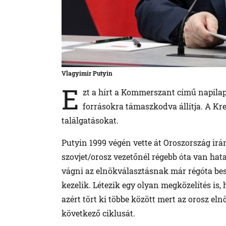
Vlagyimir Putyin
E
zt a hírt a Kommerszant című napilap
forrásokra támaszkodva állítja. A K
találgatásokat.
Putyin 1999 végén vette át Oroszország irány
szovjet/orosz vezetőnél régebb óta van hat
vágni az elnökválasztásnak már régóta bes
kezelik. Létezik egy olyan megközelítés is, 
azért tört ki többe között mert az orosz e
következő ciklusát.