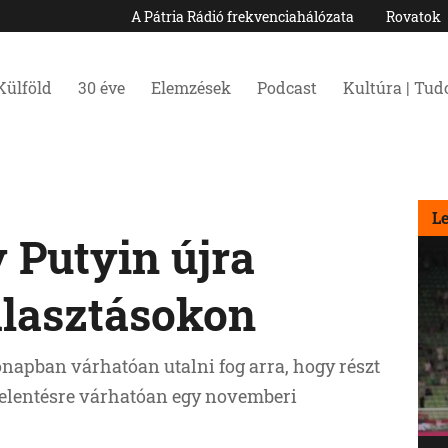
A Pátria Rádió frekvenciahálózata
Rovatok
Külföld
30 éve
Elemzések
Podcast
Kultúra | Tu
L
 Putyin újra
álasztásokon
ónapban várhatóan utalni fog arra, hogy részt
jelentésre várhatóan egy novemberi