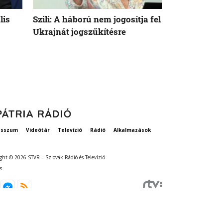
lis
Szili: A háború nem jogosítja fel
Orbán Viktor
Ukrajnát jogszűkítésre
Államok azo
vethetne a 
esszum
Videótár
Televízió
Rádió
Alkalmazások
ght © 2026 STVR – Szlovák Rádió és Televízió
s