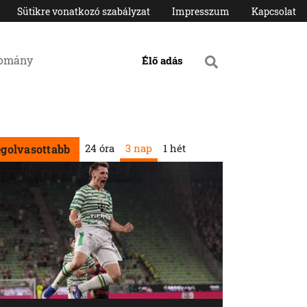
Sütikre vonatkozó szabályzat
Impresszum
Kapcsolat
domány
Élő adás
24 óra
3 nap
1 hét
egolvasottabb