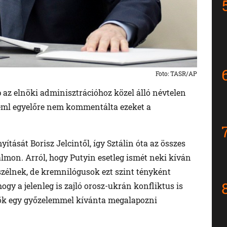
Foto: TASR/AP
 az elnöki adminisztrációhoz közel álló névtelen
reml egyelőre nem kommentálta ezeket a
ítását Borisz Jelcintől, így Sztálin óta az összes
almon. Arról, hogy Putyin esetleg ismét neki kíván
zélnek, de kremnilógusok ezt szint tényként
hogy a jelenleg is zajló orosz-ukrán konfliktus is
lnök egy győzelemmel kívánta megalapozni