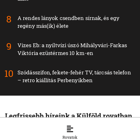
A rendes lányok csendben sírnak, és egy
regény más(ik) élete
Vizes Eb: a nyíltvízi úszó Mihályvári-Farkas
Viktória ezüstérmes 10 km-en
Szódásszifon, fekete-fehér TV, tárcsás telefon
– retro kiállítás Perbenyíkben
Legfrissebb híreink a Külföld rovatban
KÜLFÖLD
A pápa a fundamentalizmus elleni
Rovatok