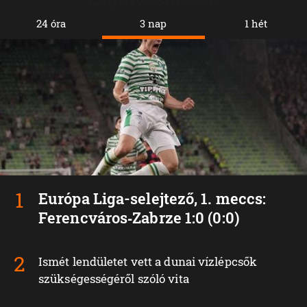
24 óra
3 nap
1 hét
Európa Liga-selejtező, 1. meccs:
Ferencváros‑Zabrze 1:0 (0:0)
Ismét lendületet vett a dunai vízlépcsők
szükségességéről szóló vita