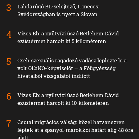
Labdarúgó BL-selejtező, 1. meccs:
Svédországban is nyert a Slovan
Vizes Eb: a nyíltvízi úszó Betlehem Dávid
ezüstérmet harcolt ki 5 kilométeren
Cseh szexuális ragadozó vadász leplezte le a
volt OĽaNO-képviselőt — a Főügyészség
hivatalból vizsgálatot indított
Vizes Eb: a nyíltvízi úszó Betlehem Dávid
ezüstérmet harcolt ki 10 kilométeren
Ceutai migrációs válság: közel hatvanezren
lépték át a spanyol-marokkói határt alig 48 óra
alatt