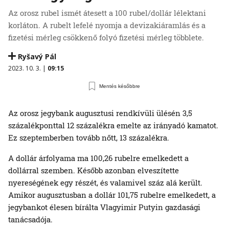
Az orosz rubel ismét átesett a 100 rubel/dollár lélektani
korláton. A rubelt lefelé nyomja a devizakiáramlás és a
fizetési mérleg csökkenő folyó fizetési mérleg többlete.
Ryšavý Pál
2023. 10. 3. |
09:15
Mentés későbbre
Az orosz jegybank augusztusi rendkívüli ülésén 3,5
százalékponttal 12 százalékra emelte az irányadó kamatot.
Ez szeptemberben tovább nőtt, 13 százalékra.
A dollár árfolyama ma 100,26 rubelre emelkedett a
dollárral szemben. Később azonban elveszítette
nyereségének egy részét, és valamivel száz alá került.
Amikor augusztusban a dollár 101,75 rubelre emelkedett, a
jegybankot élesen bírálta Vlagyimir Putyin gazdasági
tanácsadója.