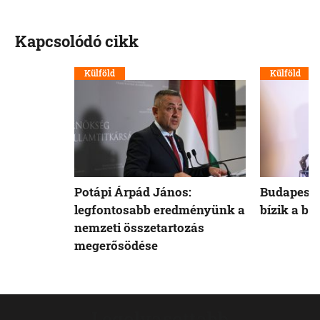
Kapcsolódó cikk
Külföld
Külföld
Potápi Árpád János:
Budapest 
legfontosabb eredményünk a
bízik a b
nemzeti összetartozás
megerősödése
Legolvasottabb