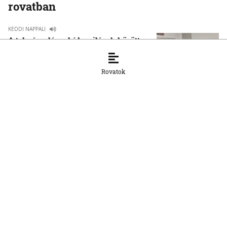
rovatban
KEDDI NAPPALI
A tolmácsolás – híd a világok között
22. 8. 2025, 8:00:00
Rovatok
KEDDI NAPPALI
A Kikelet citerazenekar a Nappaliban
muzsikált
8. 5. 2025, 13:01:10
KEDDI NAPPALI
A konduktív pedagógia – Több mint
fejlesztés
18. 3. 2025, 10:52:53
KEDDI NAPPALI
Palya Bea – merjük használni és
szabadon engedni a saját hangunkat!