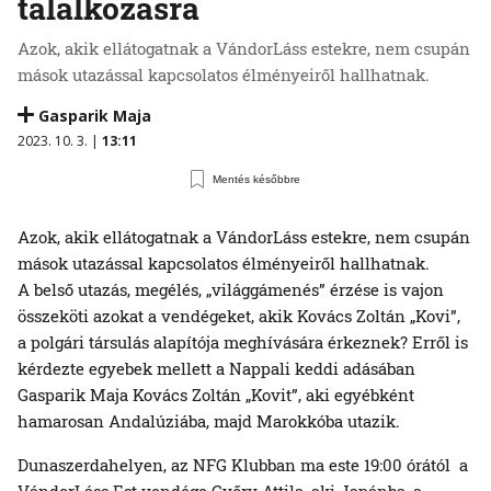
találkozásra
Azok, akik ellátogatnak a VándorLáss estekre, nem csupán
mások utazással kapcsolatos élményeiről hallhatnak.
Gasparik Maja
2023. 10. 3. |
13:11
Mentés későbbre
Azok, akik ellátogatnak a VándorLáss estekre, nem csupán
mások utazással kapcsolatos élményeiről hallhatnak.
A belső utazás, megélés, „világgámenés” érzése is vajon
összeköti azokat a vendégeket, akik Kovács Zoltán „Kovi”,
a polgári társulás alapítója meghívására érkeznek? Erről is
kérdezte egyebek mellett a Nappali keddi adásában
Gasparik Maja Kovács Zoltán „Kovit”, aki egyébként
hamarosan Andalúziába, majd Marokkóba utazik.
Dunaszerdahelyen, az NFG Klubban ma este 19:00 órától a
VándorLáss Est vendége Győry Attila, aki Japánba, a