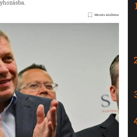
nyhozásba.
Mentés későbbre