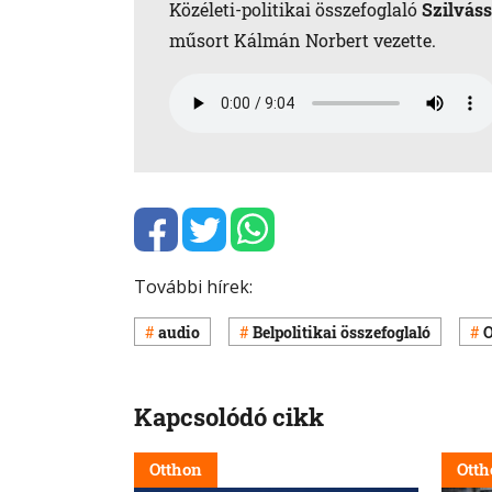
Közéleti-politikai összefoglaló
Szilváss
műsort Kálmán Norbert vezette.
További hírek:
audio
Belpolitikai összefoglaló
O
Kapcsolódó cikk
Otthon
Otth