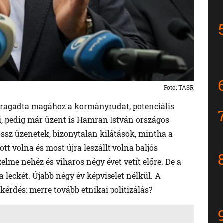
Foto: TASR
co ragadta magához a kormányrudat, potenciális
ni, pedig már üzent is Hamran István országos
ssz üzenetek, bizonytalan kilátások, mintha a
t volna és most újra leszállt volna baljós
elme nehéz és viharos négy évet vetít előre. De a
 leckét. Újabb négy év képviselet nélkül. A
 kérdés: merre tovább etnikai politizálás?