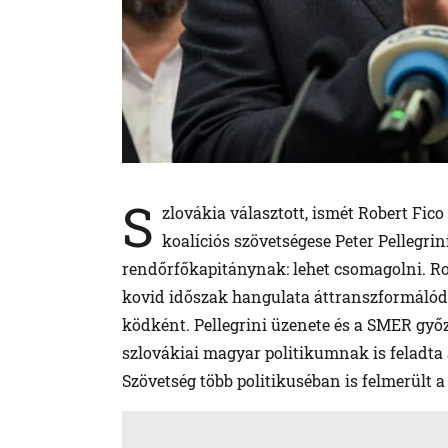
S
zlovákia választott, ismét Robert Fi
koalíciós szövetségese Peter Pellegri
rendőrfőkapitánynak: lehet csomagolni. Ro
kovid időszak hangulata áttranszformálódot
ködként. Pellegrini üzenete és a SMER győz
szlovákiai magyar politikumnak is feladta a
Szövetség több politikuséban is felmerült a