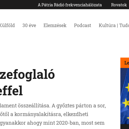
A Pátria Rádió frekvenciahálózata
Rovatok
Külföld
30 éve
Elemzések
Podcast
Kultúra | Tu
L
szefoglaló
ffel
lament összeállítása. A győztes párton a sor,
től a kormányalakításra, elkezdheti
 Ugyanakkor ahogy mint 2020-ban, most sem