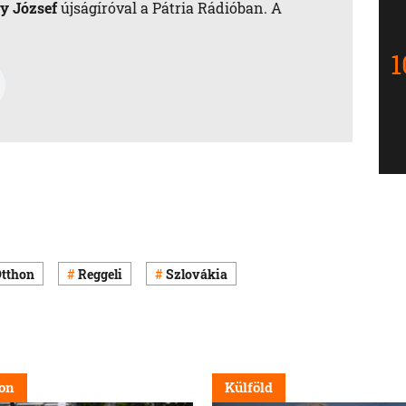
y József
újságíróval a Pátria Rádióban. A
tthon
Reggeli
Szlovákia
on
Külföld