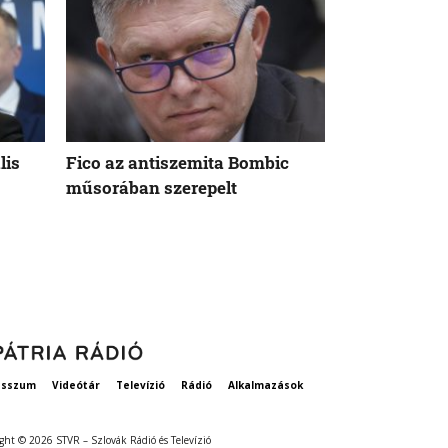
lis
Fico az antiszemita Bombic
Meddig tart 
műsorában szerepelt
rögzített ta
szavatosság
esszum
Videótár
Televízió
Rádió
Alkalmazások
ght © 2026 STVR – Szlovák Rádió és Televízió