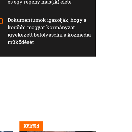
és egy regény más(ik) élete
Dokumentumok igazolják, hogy a
korábbi magyar kormányzat
igyekezett befolyásolni a közmédia
működését
Külföld
Nappali