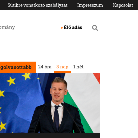
Sütikre vonatkozó szabályzat
Impresszum
Kapcsolat
domány
Élő adás
24 óra
3 nap
1 hét
egolvasottabb