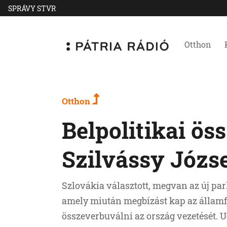
SPRÁVY STVR
Otthon
Otthon
Belpolitikai ös
Szilvássy Józse
Szlovákia választott, megvan az új par
amely miután megbízást kap az államfő
összeverbuválni az ország vezetését.