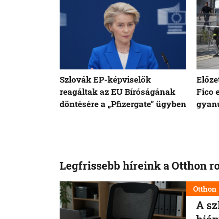
Szlovák EP-képviselők
Előze
reagáltak az EU Bíróságának
Fico 
döntésére a „Pfizergate” ügyben
gyanú
Legfrissebb híreink a Otthon r
Otthon
A sz