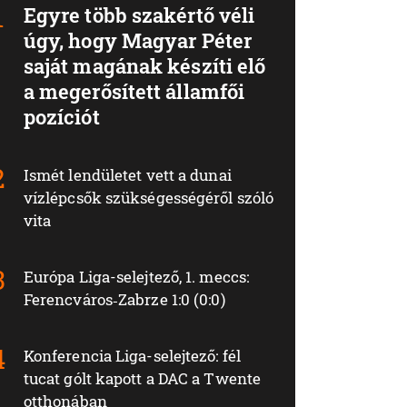
Egyre több szakértő véli
úgy, hogy Magyar Péter
saját magának készíti elő
a megerősített államfői
pozíciót
Ismét lendületet vett a dunai
vízlépcsők szükségességéről szóló
vita
Európa Liga-selejtező, 1. meccs:
Ferencváros‑Zabrze 1:0 (0:0)
Konferencia Liga-selejtező: fél
tucat gólt kapott a DAC a Twente
otthonában