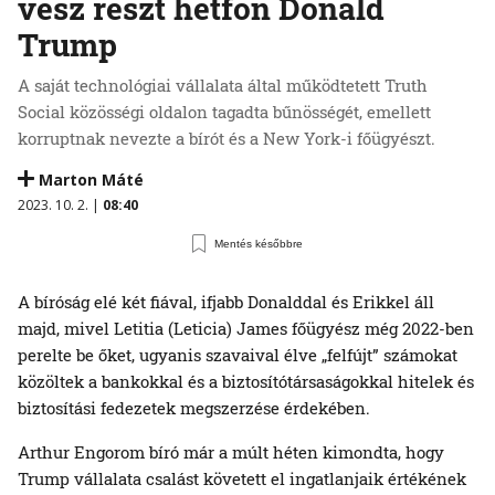
vesz részt hétfőn Donald
Trump
A saját technológiai vállalata által működtetett Truth
Social közösségi oldalon tagadta bűnösségét, emellett
korruptnak nevezte a bírót és a New York-i főügyészt.
Marton Máté
2023. 10. 2. |
08:40
Mentés későbbre
A bíróság elé két fiával, ifjabb Donalddal és Erikkel áll
majd, mivel Letitia (Leticia) James főügyész még 2022-ben
perelte be őket, ugyanis szavaival élve „felfújt” számokat
közöltek a bankokkal és a biztosítótársaságokkal hitelek és
biztosítási fedezetek megszerzése érdekében.
Arthur Engorom bíró már a múlt héten kimondta, hogy
Trump vállalata csalást követett el ingatlanjaik értékének