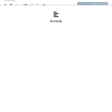
KÜLFÖLD
Az Európai Unió növelte az orosz
cseppfolyósított földgáz behozatalát
8. 8. 2026, 15:43:14
Rovatok
KÜLFÖLD
Afrika csökkentené függőségét a kínai
napelemes technológiától
8. 8. 2026, 15:33:20
KÜLFÖLD
Baka Andrást, a Legfelsőbb Bíróság
korábbi elnökét jelöli magyar
köztársasági elnöknek a Tisza párt
parlamenti frakciója
8. 8. 2026, 14:38:06
KÜLFÖLD
A születési jogon járó állampolgárság
megszerzésének korlátozásáról írt alá
rendeletet Donald Trump