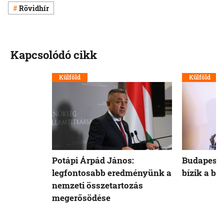
Rövidhír
Kapcsolódó cikk
Külföld
Külföld
Potápi Árpád János:
Budapest 
legfontosabb eredményünk a
bízik a b
nemzeti összetartozás
megerősödése