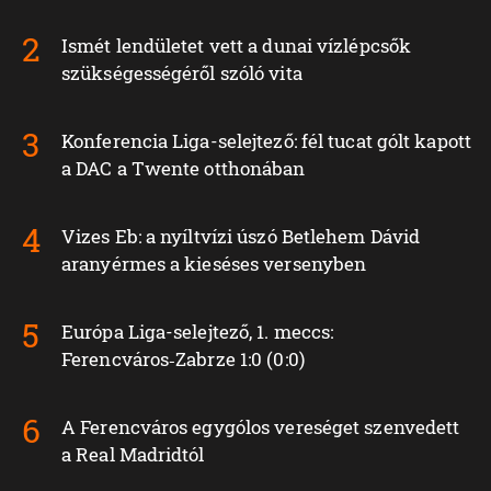
Ismét lendületet vett a dunai vízlépcsők
szükségességéről szóló vita
Konferencia Liga-selejtező: fél tucat gólt kapott
a DAC a Twente otthonában
Vizes Eb: a nyíltvízi úszó Betlehem Dávid
aranyérmes a kieséses versenyben
Európa Liga-selejtező, 1. meccs:
Ferencváros‑Zabrze 1:0 (0:0)
A Ferencváros egygólos vereséget szenvedett
a Real Madridtól