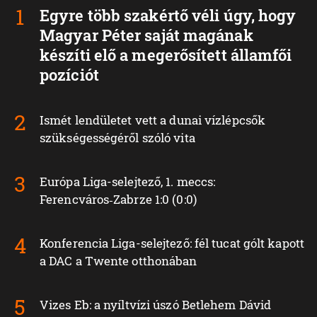
Egyre több szakértő véli úgy, hogy
Magyar Péter saját magának
készíti elő a megerősített államfői
pozíciót
Ismét lendületet vett a dunai vízlépcsők
szükségességéről szóló vita
Európa Liga-selejtező, 1. meccs:
Ferencváros‑Zabrze 1:0 (0:0)
Konferencia Liga-selejtező: fél tucat gólt kapott
a DAC a Twente otthonában
Vizes Eb: a nyíltvízi úszó Betlehem Dávid