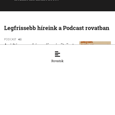
Legfrissebb híreink a Podcast rovatban
PODCAST
A rúdtánc az erő és a nőiesség ötvözete
3. 8. 2026, 12:18:17
Rovatok
PODCAST
Szívvel, lélekkel, ésszel – bemutattuk
Drab Melinda Házam… asztalom… című
könyvét
30. 7. 2026, 12:50:43
PODCAST
Mi lehetett volna, ha II. Lajos nem hal
meg a mohácsi csatában?